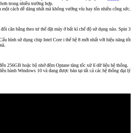
́t hơn trong nhiều trường hợp.
̉n một cách dễ dàng nhất mà không vướng víu hay tốn nhiều công sức.
 thay đổi cân bằng theo tư thế đặt máy ở bất kì chế độ sử dụng nào. Spin 3
u hình sử dụng chip Intel Core i thế hệ 8 mới nhất với hiệu năng tốt
mà.
ến 256GB hoặc bộ nhớ đệm Optane tăng tốc xử lí dữ liệu hệ thống.
hệ điều hành Windows 10 và đang được bán tại tất cả các hệ thống đại lý