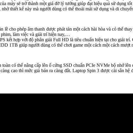
̉a máy sẽ trở thành một giá đỡ lý tưởng giúp đạt hiệu quả sử dụng tô
̀ thiết kế này mà người dùng có thể thoải mái sử dụng và di chuyê
o léo ở bản lề cho phép âm thanh được phát tán một cách hài hòa và có thể
phim, làm việc và giải trí hiện nay,…
ết hợp với độ phân giải Full HD là tiêu chuẩn hiện tại cho giải trí. Cấ
 1TB giúp người dùng có thể chơi game một cách một cách mượt 
n toàn có thể nâng cấp lên ổ cứng SSD chuẩn PCIe NVMe bộ nhớ lên đ
̀nh càng cao thì mức giá bán ra càng đắt. Laptop Spin 3 được cài sẵn 