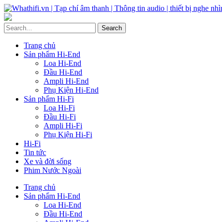
Trang chủ
Sản phẩm Hi-End
Loa Hi-End
Đầu Hi-End
Ampli Hi-End
Phụ Kiện Hi-End
Sản phẩm Hi-Fi
Loa Hi-Fi
Đầu Hi-Fi
Ampli Hi-Fi
Phụ Kiện Hi-Fi
Hi-Fi
Tin tức
Xe và đời sống
Phim Nước Ngoài
Trang chủ
Sản phẩm Hi-End
Loa Hi-End
Đầu Hi-End