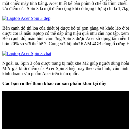
một chiếc máy tính bảng. Acer thiết kế bàn phím ở chế độ trình chiếu cu
Ưu điểm của Spin 3 là một điểm cộng khi có trọng lượng chỉ là 1,7kg, nhơ
Bên cạnh đó thì loa của thiết bị được bố trí gọn gàng và khé
được coi là mẫu laptop có thể đáp ứng hiệu quả nhu cầu học tập, xem 
Bên cạnh đó, màn hình cảm ứng Spin 3 được Acer sử dụng tấm nền IPS k
hơn 20% so với thế hệ 7. Cùng với bộ nhớ RAM 4GB cùng ổ cứng HDD
Ngoài ra, Spin 3 còn được trang bị một khe M2 giúp người dùng hoà
Mức giá khởi điểm của Acer Spin 3 hiện nay theo cấu hình, cấu hi
kinh doanh sản phẩm Acer trên toàn quốc.
Các bạn có thể tham khảo các sản phẩm khác tại đây