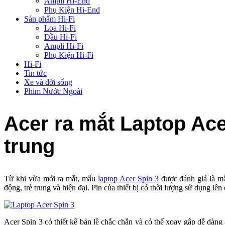
Ampli Hi-End
Phụ Kiện Hi-End
Sản phẩm Hi-Fi
Loa Hi-Fi
Đầu Hi-Fi
Ampli Hi-Fi
Phụ Kiện Hi-Fi
Hi-Fi
Tin tức
Xe và đời sống
Phim Nước Ngoài
Acer ra mắt Laptop Acer
trung
Từ khi vừa mới ra mắt, mẫu
laptop Acer Spin 3
được đánh giá là m
động, trẻ trung và hiện đại. Pin của thiết bị có thời lượng sử dụ
Acer Spin 3 có thiết kế bản lề chắc chắn và có thể xoay gập dễ dàng