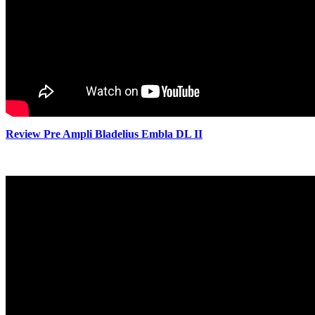
Review Pre Ampli Bladelius Embla DL II