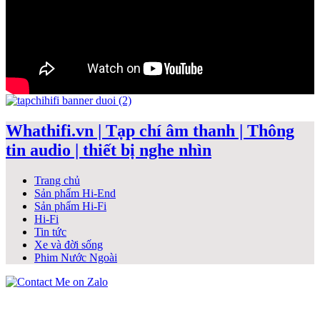
Whathifi.vn | Tạp chí âm thanh | Thông
tin audio | thiết bị nghe nhìn
Trang chủ
Sản phẩm Hi-End
Sản phẩm Hi-Fi
Hi-Fi
Tin tức
Xe và đời sống
Phim Nước Ngoài