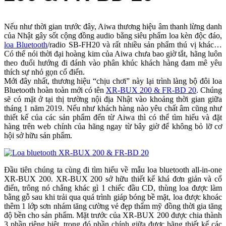
Nếu như thời gian trước đây, Aiwa thương hiệu âm thanh lừng danh
của Nhật gây sốt cộng đồng audio bằng siêu phẩm loa kèn độc đáo,
loa Bluetooth
/radio SB-FH20 và rất nhiều sản phẩm thú vị khác…
Có thể nói thời đại hoàng kim của Aiwa chưa bao giờ tắt, hãng luôn
theo đuổi hướng đi đánh vào phân khúc khách hàng đam mê yêu
thích sự nhỏ gọn cổ điển.
Mới đây nhất, thương hiệu “chịu chơi” này lại trình làng bộ đôi loa
Bluetooth hoàn toàn mới có tên
XR-BUX 200 & FR-BD 20
. Chúng
sẽ có mặt ở tại thị trường nội địa Nhật vào khoảng thời gian giữa
tháng 1 năm 2019. Nếu như khách hàng nào yêu chất âm cũng như
thiết kế của các sản phẩm đến từ Aiwa thì có thể tìm hiểu và đặt
hàng trên web chính của hãng ngay từ bây giờ để không bỏ lỡ cơ
hội sở hữu sản phẩm.
Đầu tiên chúng ta cùng đi tìm hiểu về mẫu loa bluetooth all-in-one
XR-BUX 200. XR-BUX 200 sở hữu thiết kế khá đơn giản và cổ
điển, trông nó chẳng khác gì 1 chiếc đầu CD, thùng loa được làm
bằng gỗ sau khi trải qua quá trình giáp bóng bề mặt, loa được khoác
thêm 1 lớp sơn nhám tăng cường vẻ đẹp thẩm mỹ đồng thời gia tăng
độ bền cho sản phẩm. Mặt trước của XR-BUX 200 được chia thành
3 phần riêng biệt, trong đó phần chính giữa được hãng thiết kế các