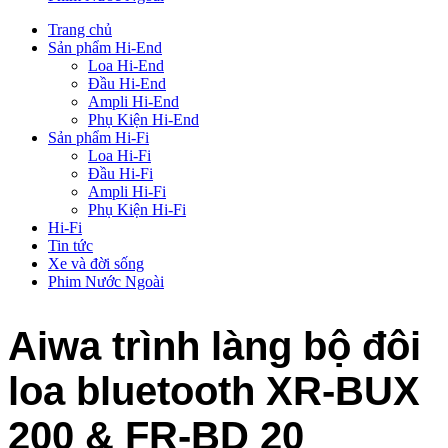
Trang chủ
Sản phẩm Hi-End
Loa Hi-End
Đầu Hi-End
Ampli Hi-End
Phụ Kiện Hi-End
Sản phẩm Hi-Fi
Loa Hi-Fi
Đầu Hi-Fi
Ampli Hi-Fi
Phụ Kiện Hi-Fi
Hi-Fi
Tin tức
Xe và đời sống
Phim Nước Ngoài
Aiwa trình làng bộ đôi
loa bluetooth XR-BUX
200 & FR-BD 20