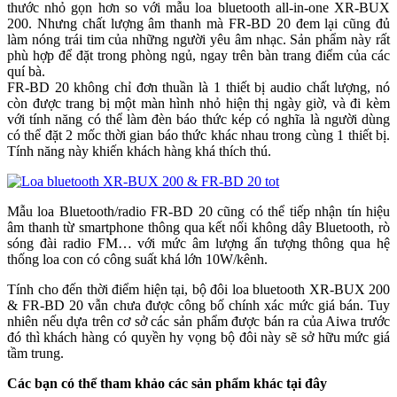
thước nhỏ gọn hơn so với mẫu loa bluetooth all-in-one XR-BUX
200. Nhưng chất lượng âm thanh mà FR-BD 20 đem lại cũng đủ
làm nóng trái tim của những người yêu âm nhạc. Sản phẩm này rất
phù hợp để đặt trong phòng ngủ, ngay trên bàn trang điểm của các
quí bà.
FR-BD 20 không chỉ đơn thuần là 1 thiết bị audio chất lượng, nó
còn được trang bị một màn hình nhỏ hiện thị ngày giờ, và đi kèm
với tính năng có thể làm đèn báo thức kép có nghĩa là người dùng
có thể đặt 2 mốc thời gian báo thức khác nhau trong cùng 1 thiết bị.
Tính năng này khiến khách hàng khá thích thú.
Mẫu loa Bluetooth/radio FR-BD 20 cũng có thể tiếp nhận tín hiệu
âm thanh từ smartphone thông qua kết nối không dây Bluetooth, rò
sóng đài radio FM… với mức âm lượng ấn tượng thông qua hệ
thống loa con có công suất khá lớn 10W/kênh.
Tính cho đến thời điểm hiện tại, bộ đôi loa bluetooth XR-BUX 200
& FR-BD 20 vẫn chưa được công bố chính xác mức giá bán. Tuy
nhiên nếu dựa trên cơ sở các sản phẩm được bán ra của Aiwa trước
đó thì khách hàng có quyền hy vọng bộ đôi này sẽ sở hữu mức giá
tầm trung.
Các bạn có thể tham khảo các sản phẩm khác tại đây