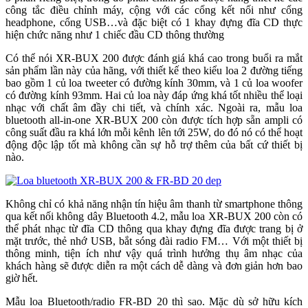
công tắc điều chỉnh máy, cộng với các cổng kết nối như cổng
headphone, cổng USB…và đặc biệt có 1 khay đựng đĩa CD thực
hiện chức năng như 1 chiếc đầu CD thông thường
Có thể nói XR-BUX 200 được đánh giá khá cao trong buổi ra mắt
sản phẩm lần này của hãng, với thiết kế theo kiểu loa 2 đường tiếng
bao gồm 1 củ loa tweeter có đường kính 30mm, và 1 củ loa woofer
có đường kính 93mm. Hai củ loa này đáp ứng khá tốt nhiều thể loại
nhạc với chất âm đầy chi tiết, và chính xác. Ngoài ra, mẫu loa
bluetooth all-in-one XR-BUX 200 còn được tích hợp sẵn ampli có
công suất đầu ra khá lớn mỗi kênh lên tới 25W, do đó nó có thể hoạt
động độc lập tốt mà không cần sự hỗ trợ thêm của bất cứ thiết bị
nào.
Không chỉ có khả năng nhận tín hiệu âm thanh từ smartphone thông
qua kết nối không dây Bluetooth 4.2, mẫu loa XR-BUX 200 còn có
thể phát nhạc từ đĩa CD thông qua khay đựng đĩa được trang bị ở
mặt trước, thẻ nhớ USB, bắt sóng đài radio FM… Với một thiết bị
thông minh, tiện ích như vậy quá trình hưởng thụ âm nhạc của
khách hàng sẽ được diễn ra một cách dễ dàng và đơn giản hơn bao
giờ hết.
Mẫu loa Bluetooth/radio FR-BD 20 thì sao. Mặc dù sở hữu kích