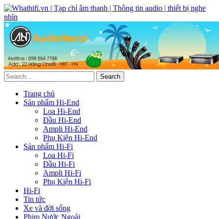
Trang chủ
Sản phẩm Hi-End
Loa Hi-End
Đầu Hi-End
Ampli Hi-End
Phụ Kiện Hi-End
Sản phẩm Hi-Fi
Loa Hi-Fi
Đầu Hi-Fi
Ampli Hi-Fi
Phụ Kiện Hi-Fi
Hi-Fi
Tin tức
Xe và đời sống
Phim Nước Ngoài