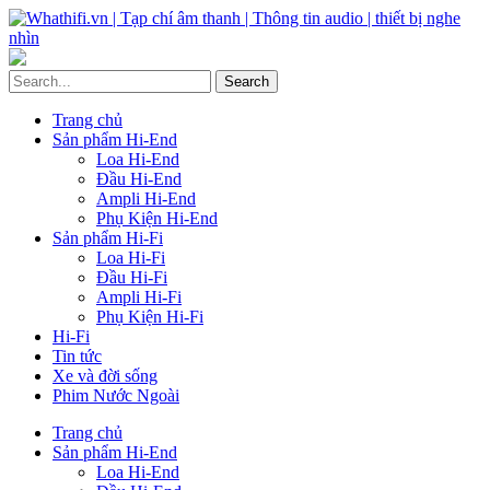
Trang chủ
Sản phẩm Hi-End
Loa Hi-End
Đầu Hi-End
Ampli Hi-End
Phụ Kiện Hi-End
Sản phẩm Hi-Fi
Loa Hi-Fi
Đầu Hi-Fi
Ampli Hi-Fi
Phụ Kiện Hi-Fi
Hi-Fi
Tin tức
Xe và đời sống
Phim Nước Ngoài
Trang chủ
Sản phẩm Hi-End
Loa Hi-End