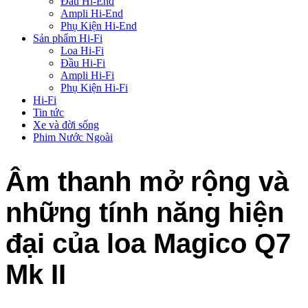
Đầu Hi-End
Ampli Hi-End
Phụ Kiện Hi-End
Sản phẩm Hi-Fi
Loa Hi-Fi
Đầu Hi-Fi
Ampli Hi-Fi
Phụ Kiện Hi-Fi
Hi-Fi
Tin tức
Xe và đời sống
Phim Nước Ngoài
Âm thanh mở rộng và
những tính năng hiện
đại của loa Magico Q7
Mk II