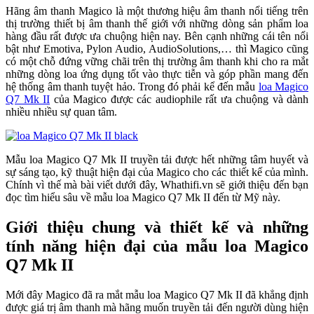
Hãng âm thanh Magico là một thương hiệu âm thanh nổi tiếng trên
thị trường thiết bị âm thanh thế giới với những dòng sản phẩm loa
hàng đầu rất được ưa chuộng hiện nay. Bên cạnh những cái tên nổi
bật như Emotiva, Pylon Audio, AudioSolutions,… thì Magico cũng
có một chỗ đứng vững chãi trên thị trường âm thanh khi cho ra mắt
những dòng loa ứng dụng tốt vào thực tiễn và góp phần mang đến
hệ thống âm thanh tuyệt hảo. Trong đó phải kể đến mẫu
loa Magico
Q7 Mk II
của Magico được các audiophile rất ưa chuộng và dành
nhiều nhiều sự quan tâm.
Mẫu loa Magico Q7 Mk II truyền tải được hết những tâm huyết và
sự sáng tạo, kỹ thuật hiện đại của Magico cho các thiết kế của mình.
Chính vì thế mà bài viết dưới đây, Whathifi.vn sẽ giới thiệu đến bạn
đọc tìm hiểu sâu về mẫu loa Magico Q7 Mk II đến từ Mỹ này.
Giới thiệu chung và thiết kế và những
tính năng hiện đại của mẫu loa Magico
Q7 Mk II
Mới đây Magico đã ra mắt mẫu loa Magico Q7 Mk II đã khẳng định
được giá trị âm thanh mà hãng muốn truyền tải đến người dùng hiện