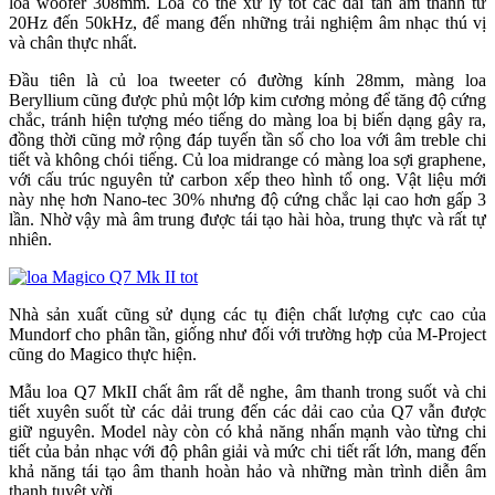
loa woofer 308mm. Loa có thể xử lý tốt các dải tần âm thanh từ
20Hz đến 50kHz, để mang đến những trải nghiệm âm nhạc thú vị
và chân thực nhất.
Đầu tiên là củ loa tweeter có đường kính 28mm, màng loa
Beryllium cũng được phủ một lớp kim cương mỏng để tăng độ cứng
chắc, tránh hiện tượng méo tiếng do màng loa bị biến dạng gây ra,
đồng thời cũng mở rộng đáp tuyến tần số cho loa với âm treble chi
tiết và không chói tiếng. Củ loa midrange có màng loa sợi graphene,
với cấu trúc nguyên tử carbon xếp theo hình tổ ong. Vật liệu mới
này nhẹ hơn Nano-tec 30% nhưng độ cứng chắc lại cao hơn gấp 3
lần. Nhờ vậy mà âm trung được tái tạo hài hòa, trung thực và rất tự
nhiên.
Nhà sản xuất cũng sử dụng các tụ điện chất lượng cực cao của
Mundorf cho phân tần, giống như đối với trường hợp của M-Project
cũng do Magico thực hiện.
Mẫu loa Q7 MkII chất âm rất dễ nghe, âm thanh trong suốt và chi
tiết xuyên suốt từ các dải trung đến các dải cao của Q7 vẫn được
giữ nguyên. Model này còn có khả năng nhấn mạnh vào từng chi
tiết của bản nhạc với độ phân giải và mức chi tiết rất lớn, mang đến
khả năng tái tạo âm thanh hoàn hảo và những màn trình diễn âm
thanh tuyệt vời.