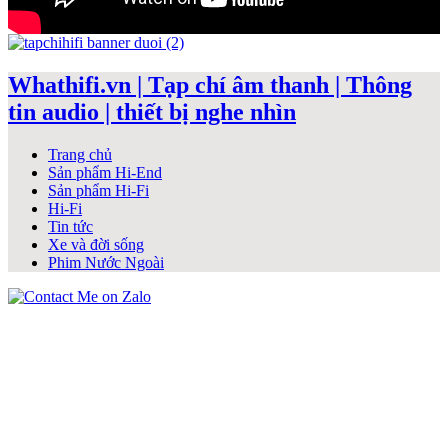
Whathifi.vn | Tạp chí âm thanh | Thông
tin audio | thiết bị nghe nhìn
Trang chủ
Sản phẩm Hi-End
Sản phẩm Hi-Fi
Hi-Fi
Tin tức
Xe và đời sống
Phim Nước Ngoài