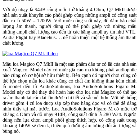
Với độ nhạy là 94dB cùng mức trở kháng 4 Ohm, Q7 MkII được
nhà sản xuất khuyến cáo phối ghép cùng những ampli có công suất
đầu ra là 50W – 1200W. Với mức công suất này, để đảm bảo chất
lượng âm thanh, người dùng có thế phối ghép với những mẫu
những ampli chất lượng cao đến từ các hãng ampli uy tín như VTL,
Audia Flight hay Bladelius…. để hoàn thiện một hệ thống âm thanh
chất lượng.
Mẫu loa Magico Q7 MkII là một sản phẩm đầu tư có lãi của nhà sản
xuất Magico. Model này có mức giá cao mà không phải audiophile
nào cũng có cơ hội sở hữu thiết bị. Bên cạnh đó người chơi cũng có
thể lựa chọn mẫu loa khác cũng có chất âm không thua kém chính
là model đến từ AudioSolutions, loa AudioSolutions Figaro M.
Model này có thể thay thế hoàn hảo cho loa nhà Magico có thể tạo
ra âm thanh tại các dải tần được chi tiết và sắc nét hơn. Với hệ thống
driver gồm 4 củ loa đucợ sắp xếp theo hàng dọc và có thể dễ dàng
nhìn thấy tại mặt trước. Loa AudioSolutions Figaro M có mức trở
kháng 4 Ohm và độ nhạy 91dB, công suất đỉnh là 280 Watt. Người
dùng nên lựa chọn ampli phối ghép thích hợp, có công suất trong
khoảng 140W sẽ đem lại hiệu quả đường âm tương đối ấn tượng và
bùng nổ.