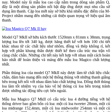
nay. Model này là mẫu loa cao cấp nằm trong dòng sản phẩm Q,
đây là một dòng sản phẩm nổi bật đáp ứng được mọi nhu cầu sử
dụng âm thanh. Cặp loa mới này sở hữu khá nhiều đặc điểm của M-
Project nhằm mang đến những cải thiện quan trọng về hiệu quả âm
thanh.
Model Q7 MkII sở hữu kích thước 1520mm x 81mm x 38mm, trọng
lượng loa lên tới 340 kg, được hãng thiết kế với hơn 100 chi tiết
khác nhau từ các chất liệu như nhôm, đồng và thép không rỉ, kết
hợp với phần khung thân được thiết kế theo cấu trúc ma trận vô
cùng chắc chắn. Những chi tiết này kết hợp với nhau một cách hoàn
hảo nhất để hoàn thiện và máng đến mẫu loa Magico chất lượng
nhất.
Phần thùng loa của model Q7 MkII này được làm từ chất liệu chắc
chắn, đảm bảo mang đến một hệ thống thùng với những thanh giằng
bên trong kết nối với nhau đảm bảo chất lượng loa. Đồng thời thùng
loa làm tốt nhiệm vụ của bảo vệ hệ thóng củ loa bên trong tránh
được những tác động tiêu cực bên ngoài.
Mẫu loa Magico Q7 MkII có cấu trúc loa 4 đường tiếng với hệ
thống driver bao gồm bốn củ loa: một củ loa tweeter 28mm, một củ
loa midrange 152,4mm, một củ loa midwoofer 254mm và một củ