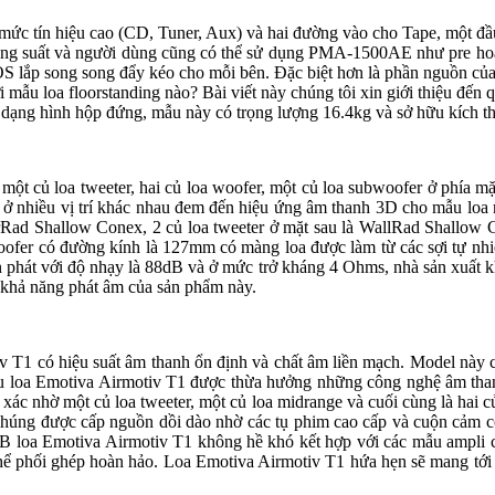
 ở mức tín hiệu cao (CD, Tuner, Aux) và hai đường vào cho Tape, một 
công suất và người dùng cũng có thể sử dụng PMA-1500AE như pre hoặ
ắp song song đẩy kéo cho mỗi bên. Đặc biệt hơn là phần nguồn của m
 loa floorstanding nào? Bài viết này chúng tôi xin giới thiệu đến quy
dạng hình hộp đứng, mẫu này có trọng lượng 16.4kg và sở hữu kích thước 
: một củ loa tweeter, hai củ loa woofer, một củ loa subwoofer ở phía mặ
oa ở nhiều vị trí khác nhau đem đến hiệu ứng âm thanh 3D cho mẫu loa
AirRad Shallow Conex, 2 củ loa tweeter ở mặt sau là WallRad Shallow 
r có đường kính là 127mm có màng loa được làm từ các sợi tự nhiên đe
 phát với độ nhạy là 88dB và ở mức trở kháng 4 Ohms, nhà sản xuất kh
hả năng phát âm của sản phẩm này.
 T1 có hiệu suất âm thanh ổn định và chất âm liền mạch. Model này cũng 
 loa Emotiva Airmotiv T1 được thừa hưởng những công nghệ âm than
xác nhờ một củ loa tweeter, một củ loa midrange và cuối cùng là hai c
úng được cấp nguồn dồi dào nhờ các tụ phim cao cấp và cuộn cảm có l
 dB loa Emotiva Airmotiv T1 không hề khó kết hợp với các mẫu ampli c
hối ghép hoàn hảo. Loa Emotiva Airmotiv T1 hứa hẹn sẽ mang tới