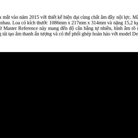
ra mắt vào năm 2015 với thiết kế hiện đại cùng chất âm đầy nội lự
 nhau. Loa có kích thước 1086mm x 217mm x 314mm và nặng 15,2 kg, với ki
 Master Reference này mang đến độ cân bằng tự nhiên, hình âm rõ ràn
 tái tạo âm thanh ấn tượng và có thể phối ghép hoàn hảo với mo