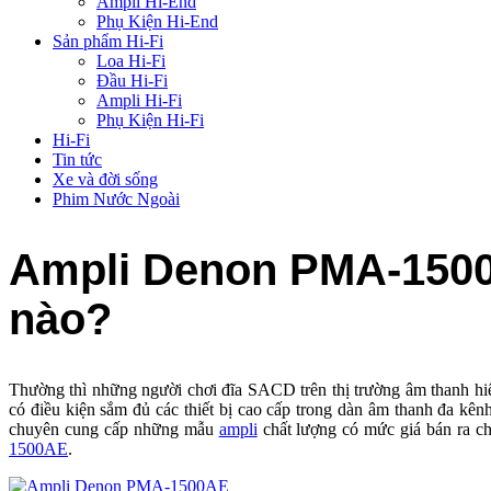
Ampli Hi-End
Phụ Kiện Hi-End
Sản phẩm Hi-Fi
Loa Hi-Fi
Đầu Hi-Fi
Ampli Hi-Fi
Phụ Kiện Hi-Fi
Hi-Fi
Tin tức
Xe và đời sống
Phim Nước Ngoài
Ampli Denon PMA-1500A
nào?
Thường thì những người chơi đĩa SACD trên thị trường âm thanh hiệ
có điều kiện sắm đủ các thiết bị cao cấp trong dàn âm thanh đa kênh, v
chuyên cung cấp những mẫu
ampli
chất lượng có mức giá bán ra 
1500AE
.