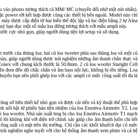
đầu vào phono tương thích cả MM/ MC (chuyển đổi nhờ một nút nhấn).
c power rời kết hợp được cùng các thiết bị bên ngoài. Model này chỉ
áy được cấp điện từ hai biến thế độc lập và lọc điện bằng 2 tự Alna
́ bạn đọc một số mẫu loa đứng tương thích với mẫu ampli này.
cực nhỏ gọn, giúp người dùng tiện lợi setup và sử dụng.
t trước của thùng loa; hai củ loa tweeter phía sau thùng loa và một củ
 này, giúp người dùng được trải nghiệm những âm thanh chân thực và
Conex với chung kích thước là 50.8mm. 2 củ loa woofer Staright Cell
m đến độ chắc chắn và âm bass nội lực, không bị rền tiếng. Loa
uyên bạn nên phối ghép loa với các ampli có mức công suất tối đa là
sở hữu thiết kế nhỏ gọn và được cải tiến và kỹ thuật thể phù hợp
h nổi bật từ phiên bản tiền nhiệm của loa Emotiva Airmotiv T2. Loa
ủ loa woofer. Nhà sản xuất trng bị cho loa Emotiva Airmotiv T1 mạch
õi không khí với điện trở chính xác giúp cho âm thanh luôn chi tiết
ông suất có mặt trên thị trường. Chỉ cần các khối khuếch đại có mức
 trải nghiệm nghe tuyệt vời cho hệ thống âm thanh xem phim và cả hệ