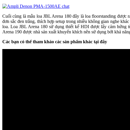
Cuối cùng là mẫu loa JBL Arena 180 đây là loa floorstanding được 
đơn sắc đen trắng, thích hợp setup trong nhiều không gian nghe khác
loa. Loa JBL Arena 180 sử dụng thiết kế HDI được lấy cảm hứng từ
Arena 190 được nhà sản xuất khuyến khích nên sử dụng bởi khả năng
Các bạn có thể tham khảo các sản phẩm khác tại đây