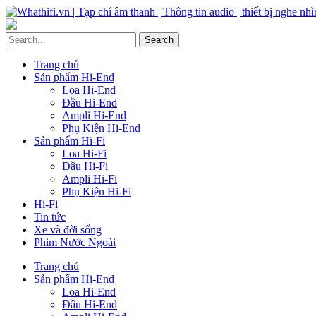
Trang chủ
Sản phẩm Hi-End
Loa Hi-End
Đầu Hi-End
Ampli Hi-End
Phụ Kiện Hi-End
Sản phẩm Hi-Fi
Loa Hi-Fi
Đầu Hi-Fi
Ampli Hi-Fi
Phụ Kiện Hi-Fi
Hi-Fi
Tin tức
Xe và đời sống
Phim Nước Ngoài
Trang chủ
Sản phẩm Hi-End
Loa Hi-End
Đầu Hi-End