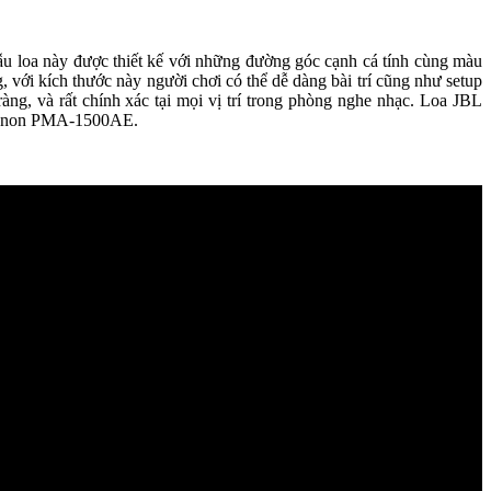
c. Mẫu loa này được thiết kế với những đường góc cạnh cá tính cùng màu
́ch thước này người chơi có thể dễ dàng bài trí cũng như setup
g, và rất chính xác tại mọi vị trí trong phòng nghe nhạc. Loa JBL
del Denon PMA-1500AE.