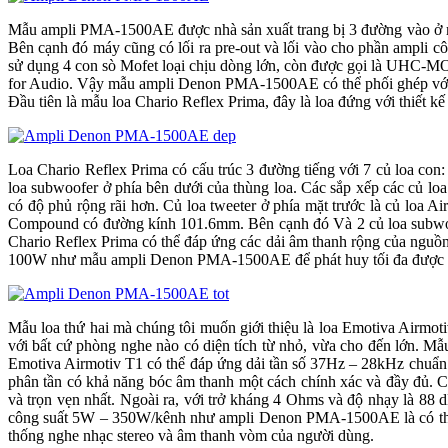
Mẫu ampli PMA-1500AE được nhà sản xuất trang bị 3 đường vào
Bên cạnh đó máy cũng có lối ra pre-out và lối vào cho phần ampli 
sử dụng 4 con sò Mofet loại chịu dòng lớn, còn được gọi là UHC-MOS l
for Audio. Vậy mẫu ampli Denon PMA-1500AE có thể phối ghép với mẫu
Đầu tiên là mẫu loa Chario Reflex Prima, đây là loa đứng với thiết kế 
Loa Chario Reflex Prima có cấu trúc 3 đường tiếng với 7 củ loa con
loa subwoofer ở phía bên dưới của thùng loa. Các sắp xếp các củ l
có độ phủ rộng rãi hơn. Củ loa tweeter ở phía mặt trước là củ loa 
Compound có đường kính 101.6mm. Bên cạnh đó Và 2 củ loa subwoofe
Chario Reflex Prima có thể đáp ứng các dải âm thanh rộng của nguồn
100W như mẫu ampli Denon PMA-1500AE để phát huy tối đa được k
Mẫu loa thứ hai mà chúng tôi muốn giới thiệu là loa Emotiva Airmotiv
với bất cứ phòng nghe nào có diện tích từ nhỏ, vừa cho đến lớn. Mẫu
Emotiva Airmotiv T1 có thể đáp ứng dải tần số 37Hz – 28kHz chuẩn 
phân tần có khả năng bóc âm thanh một cách chính xác và đầy đủ. Ch
và trọn vẹn nhất. Ngoài ra, với trở kháng 4 Ohms và độ nhạy là 88
công suất 5W – 350W/kênh như ampli Denon PMA-1500AE là có thể p
thống nghe nhạc stereo và âm thanh vòm của người dùng.