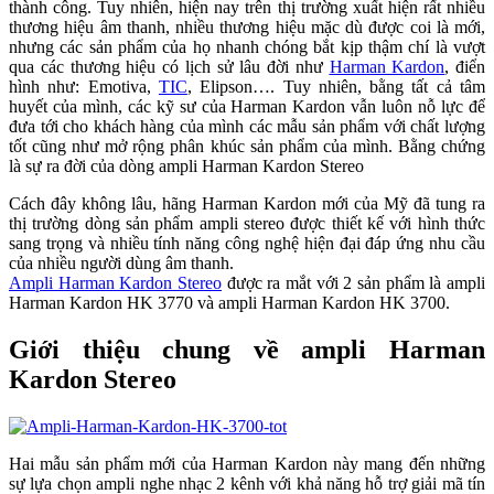
thành công. Tuy nhiên, hiện nay trên thị trường xuất hiện rất nhiều
thương hiệu âm thanh, nhiều thương hiệu mặc dù được coi là mới,
nhưng các sản phẩm của họ nhanh chóng bắt kịp thậm chí là vượt
qua các thương hiệu có lịch sử lâu đời như
Harman Kardon
, điển
hình như: Emotiva,
TIC
, Elipson…. Tuy nhiên, bằng tất cả tâm
huyết của mình, các kỹ sư của Harman Kardon vẫn luôn nỗ lực để
đưa tới cho khách hàng của mình các mẫu sản phẩm với chất lượng
tốt cũng như mở rộng phân khúc sản phẩm của mình. Bằng chứng
là sự ra đời của dòng ampli Harman Kardon Stereo
Cách đây không lâu, hãng Harman Kardon mới của Mỹ đã tung ra
thị trường dòng sản phẩm ampli stereo được thiết kế với hình thức
sang trọng và nhiều tính năng công nghệ hiện đại đáp ứng nhu cầu
của nhiều người dùng âm thanh.
Ampli Harman Kardon Stereo
được ra mắt với 2 sản phẩm là ampli
Harman Kardon HK 3770 và ampli Harman Kardon HK 3700.
Giới thiệu chung về ampli Harman
Kardon Stereo
Hai mẫu sản phẩm mới của Harman Kardon này mang đến những
sự lựa chọn ampli nghe nhạc 2 kênh với khả năng hỗ trợ giải mã tín