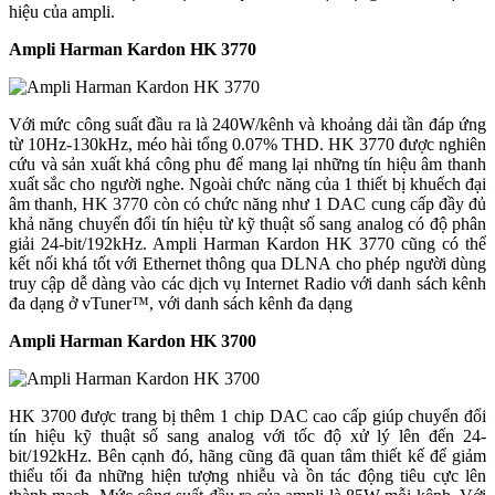
hiệu của ampli.
Ampli Harman Kardon HK 3770
Với mức công suất đầu ra là 240W/kênh và khoảng dải tần đáp ứng
từ 10Hz-130kHz, méo hài tổng 0.07% THD. HK 3770 được nghiên
cứu và sản xuất khá công phu để mang lại những tín hiệu âm thanh
xuất sắc cho người nghe. Ngoài chức năng của 1 thiết bị khuếch đại
âm thanh, HK 3770 còn có chức năng như 1 DAC cung cấp đầy đủ
khả năng chuyển đổi tín hiệu từ kỹ thuật số sang analog có độ phân
giải 24-bit/192kHz. Ampli Harman Kardon HK 3770 cũng có thể
kết nối khá tốt với Ethernet thông qua DLNA cho phép người dùng
truy cập dễ dàng vào các dịch vụ Internet Radio với danh sách kênh
đa dạng ở vTuner™, với danh sách kênh đa dạng
Ampli Harman Kardon HK 3700
HK 3700 được trang bị thêm 1 chip DAC cao cấp giúp chuyển đổi
tín hiệu kỹ thuật số sang analog với tốc độ xử lý lên đến 24-
bit/192kHz. Bên cạnh đó, hãng cũng đã quan tâm thiết kế để giảm
thiểu tối đa những hiện tượng nhiễu và ồn tác động tiêu cực lên