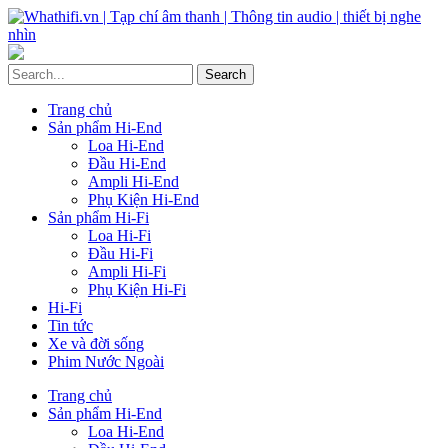
Trang chủ
Sản phẩm Hi-End
Loa Hi-End
Đầu Hi-End
Ampli Hi-End
Phụ Kiện Hi-End
Sản phẩm Hi-Fi
Loa Hi-Fi
Đầu Hi-Fi
Ampli Hi-Fi
Phụ Kiện Hi-Fi
Hi-Fi
Tin tức
Xe và đời sống
Phim Nước Ngoài
Trang chủ
Sản phẩm Hi-End
Loa Hi-End