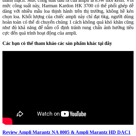
thành mạch. Mức công suất đầu ra của ampli là 85W mỗi kênh. Với
mức công suất này, Harman Kardon HK 3700 có thể phối ghép dễ
dàng với nhiều mẫu loa thịnh hành trên thị trường, không hề kén
chọn loa. Khối lượng của chiếc ampli này chỉ đạt 6kg, người dùng
hoàn toàn có thể di chuyển chúng 1 cách không quá khó khăn cũng
như đủ khả năng để nằm cố định tránh rung chấn ảnh hưởng tiêu
cực đến quá trình hoạt động của ampli.
Các bạn có thể tham khảo các sản phẩm khác tại đây
Review Ampli Marantz NA 8005 & Ampli Marantz HD DAC1