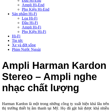
Đầu Hi-End
Ampli Hi-End
Phụ Kiện Hi-End
Sản phẩm Hi-Fi
Loa Hi-Fi
Đầu Hi-Fi
Ampli Hi-Fi
Phụ Kiện Hi-Fi
Hi-Fi
Tin tức
Xe và đời sống
Phim Nước Ngoài
Ampli Harman Kardon
Stereo – Ampli nghe
nhạc chất lượng
Harman Kardon là một trong những công ty xuất hiện khá lâu trên
thị trường thiết bị âm thanh tại Mỹ. Họ đã gặt hái được khá nhiều