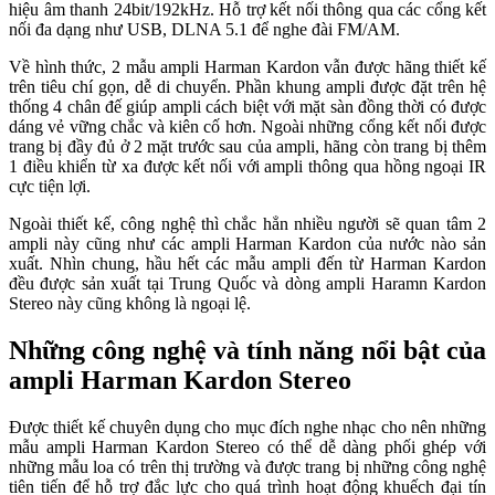
hiệu âm thanh 24bit/192kHz. Hỗ trợ kết nối thông qua các cổng kết
nối đa dạng như USB, DLNA 5.1 để nghe đài FM/AM.
Về hình thức, 2 mẫu ampli Harman Kardon vẫn được hãng thiết kế
trên tiêu chí gọn, dễ di chuyển. Phần khung ampli được đặt trên hệ
thống 4 chân đế giúp ampli cách biệt với mặt sàn đồng thời có được
dáng vẻ vững chắc và kiên cố hơn. Ngoài những cổng kết nối được
trang bị đầy đủ ở 2 mặt trước sau của ampli, hãng còn trang bị thêm
1 điều khiển từ xa được kết nối với ampli thông qua hồng ngoại IR
cực tiện lợi.
Ngoài thiết kế, công nghệ thì chắc hẳn nhiều người sẽ quan tâm 2
ampli này cũng như các ampli Harman Kardon của nước nào sản
xuất. Nhìn chung, hầu hết các mẫu ampli đến từ Harman Kardon
đều được sản xuất tại Trung Quốc và dòng ampli Haramn Kardon
Stereo này cũng không là ngoại lệ.
Những công nghệ và tính năng nổi bật của
ampli Harman Kardon Stereo
Được thiết kế chuyên dụng cho mục đích nghe nhạc cho nên những
mẫu ampli Harman Kardon Stereo có thể dễ dàng phối ghép với
những mẫu loa có trên thị trường và được trang bị những công nghệ
tiên tiến để hỗ trợ đắc lực cho quá trình hoạt động khuếch đại tín