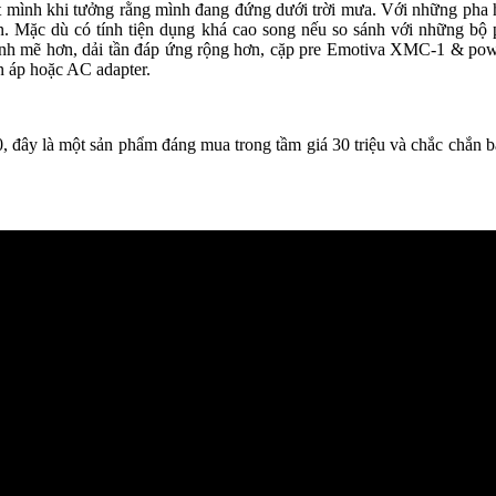
giật mình khi tưởng rằng mình đang đứng dưới trời mưa. Với những pha 
ấn. Mặc dù có tính tiện dụng khá cao song nếu so sánh với những bộ 
nh mẽ hơn, dải tần đáp ứng rộng hơn, cặp pre Emotiva XMC-1 & power
n áp hoặc AC adapter.
, đây là một sản phẩm đáng mua trong tầm giá 30 triệu và chắc chắn bấ