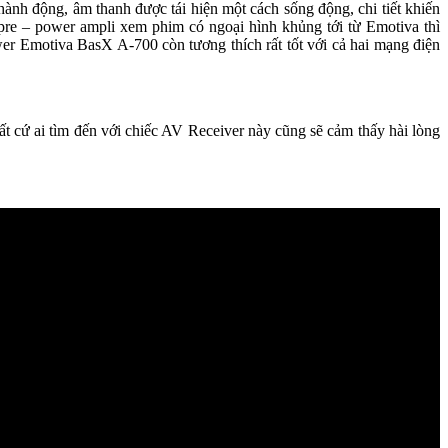
hành động, âm thanh được tái hiện một cách sống động, chi tiết khiến
pre – power ampli xem phim có ngoại hình khủng tới từ Emotiva thì
 Emotiva BasX A-700 còn tương thích rất tốt với cả hai mạng điện
t cứ ai tìm đến với chiếc AV Receiver này cũng sẽ cảm thấy hài lòng