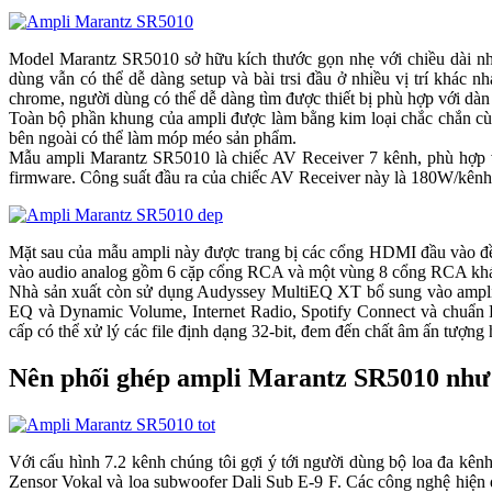
Model Marantz SR5010 sở hữu kích thước gọn nhẹ với chiều dài
dùng vẫn có thể dễ dàng setup và bài trsi đầu ở nhiều vị trí 
chrome, người dùng có thể dễ dàng tìm được thiết bị phù hợp với dà
Toàn bộ phần khung của ampli được làm bằng kim loại chắc chắn cùng m
bên ngoài có thể làm móp méo sản phẩm.
Mẫu ampli Marantz SR5010 là chiếc AV Receiver 7 kênh, phù hợp vớ
firmware. Công suất đầu ra của chiếc AV Receiver này là 180W/kên
Mặt sau của mẫu ampli này được trang bị các cổng HDMI đầu và
vào audio analog gồm 6 cặp cổng RCA và một vùng 8 cổng RCA khác dà
Nhà sản xuất còn sử dụng Audyssey MultiEQ XT bổ sung vào am
EQ và Dynamic Volume, Internet Radio, Spotify Connect và chuẩn
cấp có thể xử lý các file định dạng 32-bit, đem đến chất âm ấn tượng
Nên phối ghép ampli Marantz SR5010 như thế 
Với cấu hình 7.2 kênh chúng tôi gợi ý tới người dùng bộ loa đa kênh
Zensor Vokal và loa subwoofer Dali Sub E-9 F. Các công nghệ hiện đ