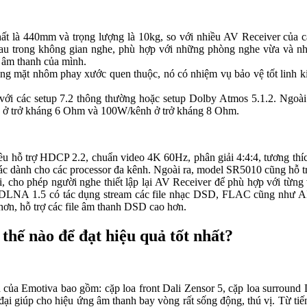
 nhất là 440mm và trọng lượng là 10kg, so với nhiều AV Receiver c
khác nhau trong không gian nghe, phù hợp với những phòng nghe vừa và 
n âm thanh của mình.
ặt nhôm phay xước quen thuộc, nó có nhiệm vụ bảo vệ tốt linh kiện v
i các setup 7.2 thông thường hoặc setup Dolby Atmos 5.1.2. Ngoài r
h ở trở kháng 6 Ohm và 100W/kênh ở trở kháng 8 Ohm.
o đều hỗ trợ HDCP 2.2, chuẩn video 4K 60Hz, phân giải 4:4:4, tương th
nh cho các processor đa kênh. Ngoài ra, model SR5010 cũng hỗ trợ Wi
pli, cho phép người nghe thiết lập lại AV Receiver để phù hợp với từn
 DLNA 1.5 có tác dụng stream các file nhạc DSD, FLAC cũng như AI
 hơn, hỗ trợ các file âm thanh DSD cao hơn.
nào để đạt hiệu quả tốt nhất?
 của Emotiva bao gồm: cặp loa front Dali Zensor 5, cặp loa surround D
ại giúp cho hiệu ứng âm thanh bay vòng rất sống động, thú vị. Từ tiến