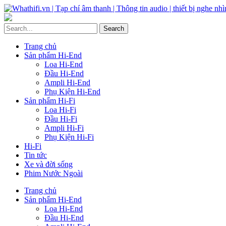
Trang chủ
Sản phẩm Hi-End
Loa Hi-End
Đầu Hi-End
Ampli Hi-End
Phụ Kiện Hi-End
Sản phẩm Hi-Fi
Loa Hi-Fi
Đầu Hi-Fi
Ampli Hi-Fi
Phụ Kiện Hi-Fi
Hi-Fi
Tin tức
Xe và đời sống
Phim Nước Ngoài
Trang chủ
Sản phẩm Hi-End
Loa Hi-End
Đầu Hi-End