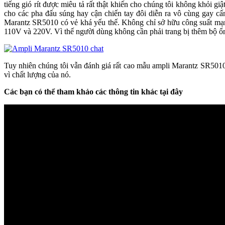
tiếng gió rít được miêu tả rất thật khiến cho chúng tôi không khỏi 
cho các pha đấu súng hay cận chiến tay đôi diễn ra vô cùng gay c
Marantz SR5010 có vẻ khá yếu thế. Không chỉ sở hữu công suất mạ
110V và 220V. Vì thế người dùng không cần phải trang bị thêm bộ ổ
Tuy nhiên chúng tôi vẫn đánh giá rất cao mẫu ampli Marantz SR5010
vì chất lượng của nó.
Các bạn có thể tham khảo các thông tin khác tại đây