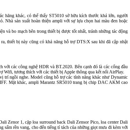
ủa các hãng khác, có thể thấy ST5010 sở hữu kích thước khá lớn, người
nhỏ. Nhà sản xuất hoàn thiện ampli với sự lựa chọn hai màu đen hoặc
à bo mạch bên trong thiết bị được tốt nhất, tránh những tác động
a, thiết bị này cũng có khả năng hỗ trợ DTS:X sau khi đã cập nhật
ích với các công nghệ HDR và BT.2020. Bên cạnh đó là các cổng đầu
fi, tương thích với các thiết bị Apple thông qua kết nối AirPlay.
g vị trí ngồi nghe. Model cũng hỗ trợ các tính năng khác như Dynamic
FF. Mặt khác, ampli Marantz SR5010 trang bị chip DAC AKM cao
ali Zenor 1, cặp loa surround back Dali Zensor Pico, loa center Dali
g sấm rền vang, cho đến tiếng tí tách của những giọt mưa đi kèm với