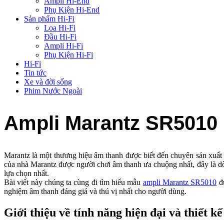
Ampli Hi-End
Phụ Kiện Hi-End
Sản phẩm Hi-Fi
Loa Hi-Fi
Đầu Hi-Fi
Ampli Hi-Fi
Phụ Kiện Hi-Fi
Hi-Fi
Tin tức
Xe và đời sống
Phim Nước Ngoài
Ampli Marantz SR5010 hiệ
Marantz là một thương hiệu âm thanh được biết đến chuyên sản xuâ
của nhà Marantz được người chơi âm thanh ưa chuộng nhất, đây là dòng
lựa chọn nhất.
Bài viết này chúng ta cùng đi tìm hiểu mẫu
ampli Marantz SR5010
đư
nghiệm âm thanh đáng giá và thú vị nhất cho người dùng.
Giới thiệu về tính năng hiện đại và thiết kê