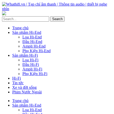
Trang chủ
Sản phẩm Hi-End
Loa Hi-End
Đầu Hi-End
Ampli Hi-End
Phụ Kiện Hi-End
Sản phẩm Hi-Fi
Loa Hi-Fi
Đầu Hi-Fi
Ampli Hi-Fi
Phụ Kiện Hi-Fi
Hi-Fi
Tin tức
Xe và đời sống
Phim Nước Ngoài
Trang chủ
Sản phẩm Hi-End
Loa Hi-End