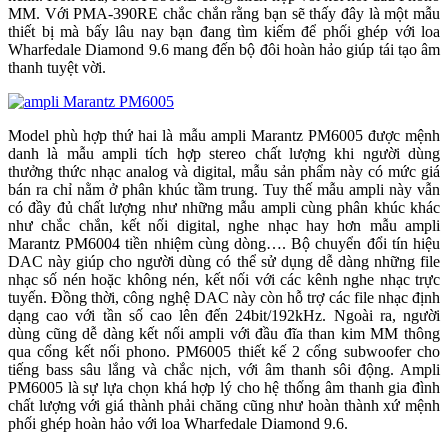
MM. Với PMA-390RE chắc chắn rằng bạn sẽ thấy đây là một mẫu
thiết bị mà bấy lâu nay bạn đang tìm kiếm để phối ghép với loa
Wharfedale Diamond 9.6 mang đến bộ đôi hoàn hảo giúp tái tạo âm
thanh tuyệt vời.
Model phù hợp thứ hai là mẫu ampli Marantz PM6005 được mệnh
danh là mẫu ampli tích hợp stereo chất lượng khi người dùng
thưởng thức nhạc analog và digital, mẫu sản phẩm này có mức giá
bán ra chỉ nằm ở phân khúc tầm trung. Tuy thế mẫu ampli này vẫn
có đầy đủ chất lượng như những mẫu ampli cùng phân khúc khác
như chắc chắn, kết nối digital, nghe nhạc hay hơn mẫu ampli
Marantz PM6004 tiền nhiệm cùng dòng…. Bộ chuyển đổi tín hiệu
DAC này giúp cho người dùng có thể sử dụng dễ dàng những file
nhạc số nén hoặc không nén, kết nối với các kênh nghe nhạc trực
tuyến. Đồng thời, công nghệ DAC này còn hỗ trợ các file nhạc định
dạng cao với tần số cao lên đến 24bit/192kHz. Ngoài ra, người
dùng cũng dễ dàng kết nối ampli với đầu đĩa than kim MM thông
qua cổng kết nối phono. PM6005 thiết kế 2 cổng subwoofer cho
tiếng bass sâu lắng và chắc nịch, với âm thanh sôi động. Ampli
PM6005 là sự lựa chọn khá hợp lý cho hệ thống âm thanh gia đình
chất lượng với giá thành phải chăng cũng như hoàn thành xứ mệnh
phối ghép hoàn hảo với loa Wharfedale Diamond 9.6.