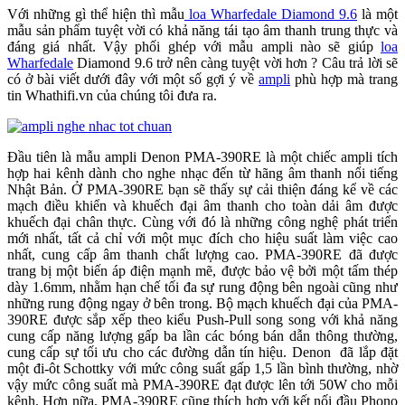
Với những gì thể hiện thì mẫu
loa Wharfedale Diamond 9.6
là một
mẫu sản phẩm tuyệt vời có khả năng tái tạo âm thanh trung thực và
đáng giá nhất. Vậy phối ghép với mẫu ampli nào sẽ giúp
loa
Wharfedale
Diamond 9.6 trở nên càng tuyệt vời hơn ? Câu trả lời sẽ
có ở bài viết dưới đây với một số gợi ý về
ampli
phù hợp mà trang
tin Whathifi.vn của chúng tôi đưa ra.
Đầu tiên là mẫu ampli Denon PMA-390RE là một chiếc ampli tích
hợp hai kênh dành cho nghe nhạc đến từ hãng âm thanh nổi tiếng
Nhật Bản. Ở PMA-390RE bạn sẽ thấy sự cải thiện đáng kể về các
mạch điều khiển và khuếch đại âm thanh cho toàn dải âm được
khuếch đại chân thực. Cùng với đó là những công nghệ phát triển
mới nhất, tất cả chỉ với một mục đích cho hiệu suất làm việc cao
nhất, cung cấp âm thanh chất lượng cao. PMA-390RE đã được
trang bị một biến áp điện mạnh mẽ, được bảo vệ bởi một tấm thép
dày 1.6mm, nhằm hạn chế tối đa sự rung động bên ngoài cũng như
những rung động ngay ở bên trong. Bộ mạch khuếch đại của PMA-
390RE được sắp xếp theo kiểu Push-Pull song song với khả năng
cung cấp năng lượng gấp ba lần các bóng bán dẫn thông thường,
cung cấp sự tối ưu cho các đường dẫn tín hiệu. Denon đã lắp đặt
một đi-ôt Schottky với mức công suất gấp 1,5 lần bình thường, nhờ
vậy mức công suất mà PMA-390RE đạt được lên tới 50W cho mỗi
kênh. Hơn nữa, PMA-390RE cũng thích hợp với kết nối đầu Phono