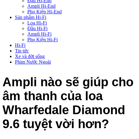
Đầu Hi-End
Ampli Hi-End
Phụ Kiện Hi-End
Sản phẩm Hi-Fi
Loa Hi-Fi
Đầu Hi-Fi
Ampli Hi-Fi
Phụ Kiện Hi-Fi
Hi-Fi
Tin tức
Xe và đời sống
Phim Nước Ngoài
Ampli nào sẽ giúp cho
âm thanh của loa
Wharfedale Diamond
9.6 tuyệt vời hơn?