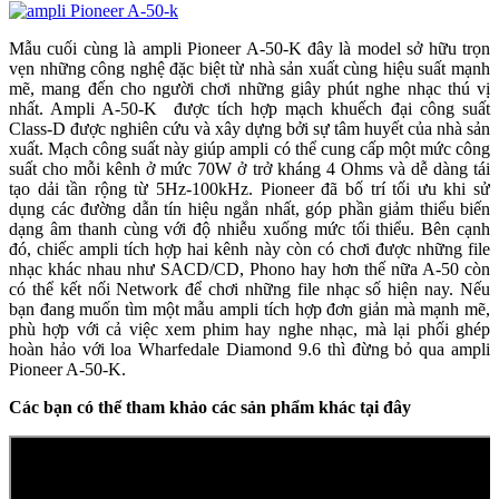
Mẫu cuối cùng là ampli Pioneer A-50-K đây là model sở hữu trọn
vẹn những công nghệ đặc biệt từ nhà sản xuất cùng hiệu suất mạnh
mẽ, mang đến cho người chơi những giây phút nghe nhạc thú vị
nhất. Ampli A-50-K được tích hợp mạch khuếch đại công suất
Class-D được nghiên cứu và xây dựng bởi sự tâm huyết của nhà sản
xuất. Mạch công suất này giúp ampli có thể cung cấp một mức công
suất cho mỗi kênh ở mức 70W ở trở kháng 4 Ohms và dễ dàng tái
tạo dải tần rộng từ 5Hz-100kHz. Pioneer đã bố trí tối ưu khi sử
dụng các đường dẫn tín hiệu ngắn nhất, góp phần giảm thiểu biến
dạng âm thanh cùng với độ nhiễu xuống mức tối thiểu. Bên cạnh
đó, chiếc ampli tích hợp hai kênh này còn có chơi được những file
nhạc khác nhau như SACD/CD, Phono hay hơn thế nữa A-50 còn
có thể kết nối Network để chơi những file nhạc số hiện nay. Nếu
bạn đang muốn tìm một mẫu ampli tích hợp đơn giản mà mạnh mẽ,
phù hợp với cả việc xem phim hay nghe nhạc, mà lại phối ghép
hoàn hảo với loa Wharfedale Diamond 9.6 thì đừng bỏ qua ampli
Pioneer A-50-K.
Các bạn có thể tham khảo các sản phẩm khác tại đây