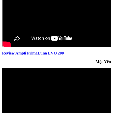
Review Ampli PrimaLuna EVO 200
Mộc Yên