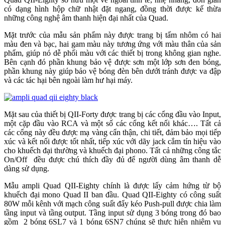
có dạng hình hộp chữ nhật đặt ngang, đồng thời được kế thừa
những công nghệ âm thanh hiện đại nhất của Quad.
Mặt trước của mẫu sản phẩm này được trang bị tấm nhôm có hai
màu đen và bạc, hai gam màu này tương ứng với màu thân của sản
phẩm, giúp nó dễ phối màu với các thiết bị trong không gian nghe.
Bên cạnh đó phần khung bảo vệ được sơn một lớp sơn đen bóng,
phần khung này giúp bảo vệ bóng đèn bên dưới tránh được va đập
và các tác hại bên ngoài làm hư hại máy.
Mặt sau của thiết bị QII-Forty được trang bị các cổng đầu vào Input,
một cặp đầu vào RCA và một số các cổng kết nối khác…. Tất cả
các cổng này đều được mạ vàng cẩn thận, chi tiết, đảm bảo mọi tiếp
xúc và kết nối được tốt nhất, tiếp xúc với dãy jack cắm tín hiệu vào
cho khuếch đại thường và khuếch đại phono. Tất cả những công tắc
On/Off đều được chú thích đầy đủ để người dùng âm thanh dễ
dàng sử dụng.
Mẫu ampli Quad QII-Eighty chính là được lấy cảm hứng từ bộ
khuếch đại mono Quad II ban đầu. Quad QII-Eighty có công suất
80W mỗi kênh với mạch công suất đẩy kéo Push-pull được chia làm
tầng input và tầng output. Tầng input sử dụng 3 bóng trong đó bao
gồm 2 bóng 6SL7 và 1 bóng 6SN7 chúng sẽ thực hiện nhiệm vụ