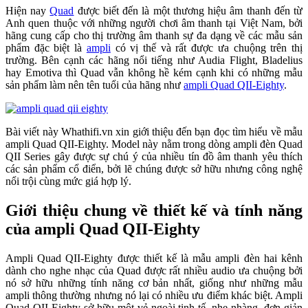
Hiện nay
Quad
được biết đến là một thương hiệu âm thanh đến từ
Anh quen thuộc với những người chơi âm thanh tại Việt Nam, bởi
hãng cung cấp cho thị trường âm thanh sự đa dạng về các mẫu sản
phẩm đặc biệt là
ampli
có vị thế và rất được ưa chuộng trên thị
trường. Bên cạnh các hãng nổi tiếng như Audia Flight, Bladelius
hay Emotiva thì Quad vẫn không hề kém cạnh khi có những mẫu
sản phẩm làm nên tên tuổi của hãng như
ampli Quad QII-Eighty
.
Bài viết này Whathifi.vn xin giới thiệu đến bạn đọc tìm hiểu về mẫu
ampli Quad QII-Eighty. Model này nằm trong dòng ampli đèn Quad
QII Series gây được sự chú ý của nhiều tín đồ âm thanh yêu thích
các sản phẩm cổ điển, bởi lẽ chúng được sở hữu nhưng công nghệ
nổi trội cùng mức giá hợp lý.
Giới thiệu chung về thiết kế và tính năng
của ampli Quad QII-Eighty
Ampli Quad QII-Eighty được thiết kế là mẫu ampli đèn hai kênh
dành cho nghe nhạc của Quad được rất nhiều audio ưa chuộng bởi
nó sở hữu những tính năng cơ bản nhất, giống như những mẫu
ampli thông thường nhưng nó lại có nhiều ưu điểm khác biệt. Ampli
Quad QII-Eighty sở hữu một vẻ ngoài tinh tế, nhẹ nhàng, đơn giản