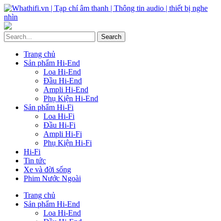
Trang chủ
Sản phẩm Hi-End
Loa Hi-End
Đầu Hi-End
Ampli Hi-End
Phụ Kiện Hi-End
Sản phẩm Hi-Fi
Loa Hi-Fi
Đầu Hi-Fi
Ampli Hi-Fi
Phụ Kiện Hi-Fi
Hi-Fi
Tin tức
Xe và đời sống
Phim Nước Ngoài
Trang chủ
Sản phẩm Hi-End
Loa Hi-End