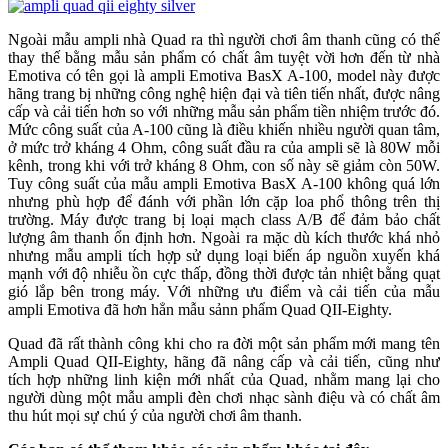
Ngoài mẫu ampli nhà Quad ra thì người chơi âm thanh cũng có thể
thay thế bằng mẫu sản phẩm có chất âm tuyệt vời hơn đến từ nhà
Emotiva có tên gọi là ampli Emotiva BasX A-100, model này được
hãng trang bị những công nghệ hiện đại và tiên tiến nhất, được nâng
cấp và cải tiến hơn so với những mẫu sản phẩm tiền nhiệm trước đó.
Mức công suất của A-100 cũng là điều khiến nhiều người quan tâm,
ở mức trở kháng 4 Ohm, công suất đầu ra của ampli sẽ là 80W mỗi
kênh, trong khi với trở kháng 8 Ohm, con số này sẽ giảm còn 50W.
Tuy công suất của mẫu ampli Emotiva BasX A-100 không quá lớn
nhưng phù hợp để đánh với phần lớn cặp loa phổ thông trên thị
trường. Máy được trang bị loại mạch class A/B để đảm bảo chất
lượng âm thanh ổn định hơn. Ngoài ra mặc dù kích thước khá nhỏ
nhưng mẫu ampli tích hợp sử dụng loại biến áp nguồn xuyến khá
mạnh với độ nhiễu ồn cực thấp, đồng thời được tản nhiệt bằng quạt
gió lắp bên trong máy. Với những ưu điểm và cải tiến của mẫu
ampli Emotiva đã hơn hẳn mẫu sảnn phẩm Quad QII-Eighty.
Quad đã rất thành công khi cho ra đời một sản phẩm mới mang tên
Ampli Quad QII-Eighty, hãng đã nâng cấp và cải tiến, cũng như
tích hợp những linh kiện mới nhất của Quad, nhằm mang lại cho
người dùng một mẫu ampli đèn chơi nhạc sành điệu và có chất âm
thu hút mọi sự chú ý của người chơi âm thanh.