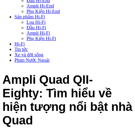
Đầu Hi-End
Ampli Hi-End
Phụ Kiện Hi-End
Sản phẩm Hi-Fi
Loa Hi-Fi
Đầu Hi-Fi
Ampli Hi-Fi
Phụ Kiện Hi-Fi
Hi-Fi
Tin tức
Xe và đời sống
Phim Nước Ngoài
Ampli Quad QII-
Eighty: Tìm hiểu về
hiện tượng nổi bật nhà
Quad