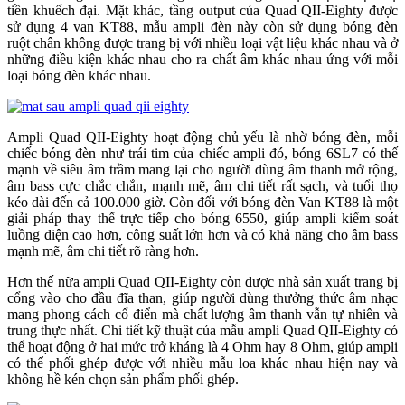
tiền khuếch đại. Mặt khác, tầng output của Quad QII-Eighty được
sử dụng 4 van KT88, mẫu ampli đèn này còn sử dụng bóng đèn
ruột chân không được trang bị với nhiều loại vật liệu khác nhau và ở
những điều kiện khác nhau cho ra chất âm khác nhau ứng với mỗi
loại bóng đèn khác nhau.
Ampli Quad QII-Eighty hoạt động chủ yếu là nhờ bóng đèn, mỗi
chiếc bóng đèn như trái tim của chiếc ampli đó, bóng 6SL7 có thế
mạnh về siêu âm trầm mang lại cho người dùng âm thanh mở rộng,
âm bass cực chắc chắn, mạnh mẽ, âm chi tiết rất sạch, và tuổi thọ
kéo dài đến cả 100.000 giờ. Còn đối với bóng đèn Van KT88 là một
giải pháp thay thế trực tiếp cho bóng 6550, giúp ampli kiểm soát
luồng điện cao hơn, công suất lớn hơn và có khả năng cho âm bass
mạnh mẽ, âm chi tiết rõ ràng hơn.
Hơn thế nữa ampli Quad QII-Eighty còn được nhà sản xuất trang bị
cổng vào cho đầu đĩa than, giúp người dùng thưởng thức âm nhạc
mang phong cách cổ điển mà chất lượng âm thanh vẫn tự nhiên và
trung thực nhất. Chi tiết kỹ thuật của mẫu ampli Quad QII-Eighty có
thể hoạt động ở hai mức trở kháng là 4 Ohm hay 8 Ohm, giúp ampli
có thể phối ghép được với nhiều mẫu loa khác nhau hiện nay và
không hề kén chọn sản phẩm phối ghép.