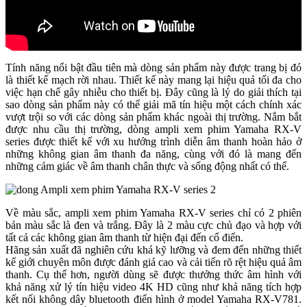
Tính năng nổi bật đầu tiên mà dòng sản phẩm này được trang bị đó
là thiết kế mạch rời nhau. Thiết kế này mang lại hiệu quả tối đa cho
việc hạn chế gây nhiễu cho thiết bị. Đây cũng là lý do giải thích tại
sao dòng sản phẩm này có thể giải mã tín hiệu một cách chính xác
vượt trội so với các dòng sản phẩm khác ngoài thị trường. Nắm bắt
được nhu cầu thị trường, dòng ampli xem phim Yamaha RX-V
series được thiết kế với xu hướng trình diễn âm thanh hoàn hảo ở
những không gian âm thanh đa năng, cùng với đó là mang đến
những cảm giác về âm thanh chân thực và sống động nhất có thể.
Về màu sắc, ampli xem phim Yamaha RX-V series chỉ có 2 phiên
bản màu sắc là đen và trắng. Đây là 2 màu cực chủ đạo và hợp với
tất cả các không gian âm thanh từ hiện đại đến cổ điển.
Hãng sản xuất đã nghiên cứu khá kỹ lưỡng và đem đến những thiết
kế giới chuyên môn được đánh giá cao và cải tiến rõ rệt hiệu quả âm
thanh. Cụ thể hơn, người dùng sẽ được thưởng thức âm hình với
khả năng xử lý tín hiệu video 4K HD cũng như khả năng tích hợp
kết nối không dây bluetooth điển hình ở model Yamaha RX-V781.