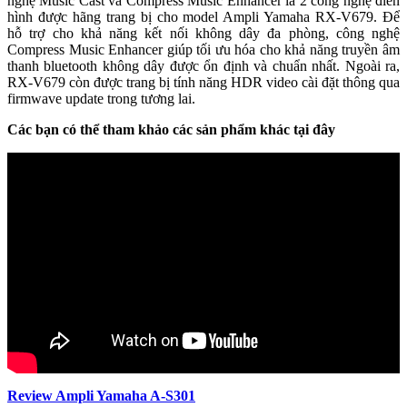
nghệ Music Cast và Compress Music Enhancer là 2 công nghệ điển
hình được hãng trang bị cho model Ampli Yamaha RX-V679. Để
hỗ trợ cho khả năng kết nối không dây đa phòng, công nghệ
Compress Music Enhancer giúp tối ưu hóa cho khả năng truyền âm
thanh bluetooth không dây được ổn định và chuẩn nhất. Ngoài ra,
RX-V679 còn được trang bị tính năng HDR video cài đặt thông qua
firmwave update trong tương lai.
Các bạn có thể tham khảo các sản phẩm khác tại đây
Review Ampli Yamaha A-S301