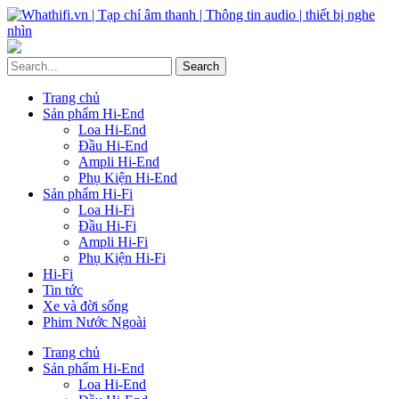
Trang chủ
Sản phẩm Hi-End
Loa Hi-End
Đầu Hi-End
Ampli Hi-End
Phụ Kiện Hi-End
Sản phẩm Hi-Fi
Loa Hi-Fi
Đầu Hi-Fi
Ampli Hi-Fi
Phụ Kiện Hi-Fi
Hi-Fi
Tin tức
Xe và đời sống
Phim Nước Ngoài
Trang chủ
Sản phẩm Hi-End
Loa Hi-End