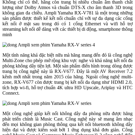
Không chỉ có thế, hãng còn trang bị nhiều chuẩn âm thanh chất
lượng như Dolby Atmos và chuẩn DTS-X cho âm thanh 3D trong
không gian đa chiều. Ampli Yamaha RX-V781 là một trong những
sản phẩm được thiết kế kết nối chuẩn chỉ với sự đa dạng các cổng
kết nối ở mặt sau trong đó có 1 cổng Ethernet và wifi hỗ trợ
streaming kết nối dễ dàng với các thiết bị di động, smartphone thông
minh
Một tính năng khá đặc biệt nữa mà hãng mang đến đó là công nghệ
Multi-Zone cho phép mở rộng khu vực nghe và khả năng kết nối đa
phòng không dây tiện lợi. Một sản phẩm điển hình trong dòng được
trang bị công nghệ này là RX-V677. Đây là một AV Receiver 7.2
kênh mới nhất trong năm 2015 của hãng. Ngoài công nghệ multi-
zone, RX-V677 còn được trang bị kết nối đa dạng như HDMI 2.0,
tích hợp wi-fi, hỗ trợ chuẩn 4K ultra HD Upscale, Ariplay và HTC
Connect.
Một công nghệ giúp kết nối không dây đa phòng nữa được hãng
phát triển chính là Music Cast. Công nghệ này sẽ mang âm nhạc
đến mọi không gian phòng thông qua kết nối bluetooth không dây
hiện đại và được kiểm soát bởi 1 ứng dụng khá đơn giản. Công