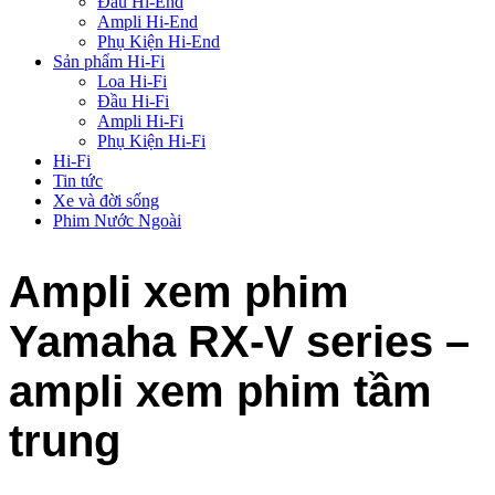
Đầu Hi-End
Ampli Hi-End
Phụ Kiện Hi-End
Sản phẩm Hi-Fi
Loa Hi-Fi
Đầu Hi-Fi
Ampli Hi-Fi
Phụ Kiện Hi-Fi
Hi-Fi
Tin tức
Xe và đời sống
Phim Nước Ngoài
Ampli xem phim
Yamaha RX-V series –
ampli xem phim tầm
trung