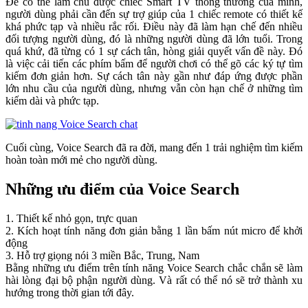
Để có thể làm chủ được chiếc Smart TV thông thường của mình,
người dùng phải cần đến sự trợ giúp của 1 chiếc remote có thiết kế
khá phức tạp và nhiều rắc rối. Điều này đã làm hạn chế đến nhiều
đối tượng người dùng, đó là những người dùng đã lớn tuổi. Trong
quá khứ, đã từng có 1 sự cách tân, hòng giải quyết vấn đề này. Đó
là việc cải tiến các phím bấm để người chơi có thể gõ các ký tự tìm
kiếm đơn giản hơn. Sự cách tân này gần như đáp ứng được phần
lớn nhu cầu của người dùng, nhưng vẫn còn hạn chế ở những tìm
kiếm dài và phức tạp.
Cuối cùng, Voice Search đã ra đời, mang đến 1 trải nghiệm tìm kiếm
hoàn toàn mới mẻ cho người dùng.
Những ưu điểm của Voice Search
1. Thiết kế nhỏ gọn, trực quan
2. Kích hoạt tính năng đơn giản bằng 1 lần bấm nút micro để khởi
động
3. Hỗ trợ giọng nói 3 miền Bắc, Trung, Nam
Bằng những ưu điểm trên tính năng Voice Search chắc chắn sẽ làm
hài lòng đại bộ phận người dùng. Và rất có thể nó sẽ trở thành xu
hướng trong thời gian tới đây.