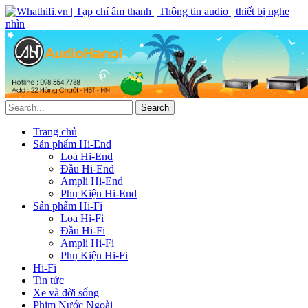
Trang chủ
Sản phẩm Hi-End
Loa Hi-End
Đầu Hi-End
Ampli Hi-End
Phụ Kiện Hi-End
Sản phẩm Hi-Fi
Loa Hi-Fi
Đầu Hi-Fi
Ampli Hi-Fi
Phụ Kiện Hi-Fi
Hi-Fi
Tin tức
Xe và đời sống
Phim Nước Ngoài