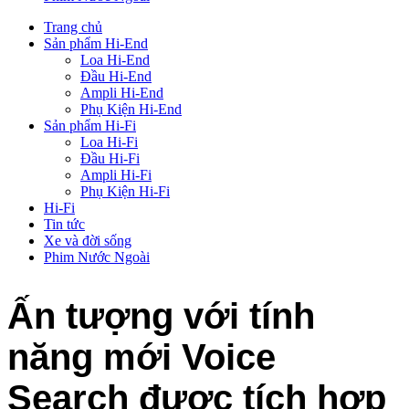
Trang chủ
Sản phẩm Hi-End
Loa Hi-End
Đầu Hi-End
Ampli Hi-End
Phụ Kiện Hi-End
Sản phẩm Hi-Fi
Loa Hi-Fi
Đầu Hi-Fi
Ampli Hi-Fi
Phụ Kiện Hi-Fi
Hi-Fi
Tin tức
Xe và đời sống
Phim Nước Ngoài
Ấn tượng với tính
năng mới Voice
Search được tích hợp