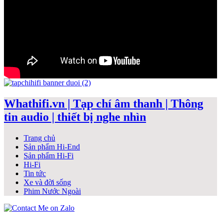
Whathifi.vn | Tạp chí âm thanh | Thông
tin audio | thiết bị nghe nhìn
Trang chủ
Sản phẩm Hi-End
Sản phẩm Hi-Fi
Hi-Fi
Tin tức
Xe và đời sống
Phim Nước Ngoài