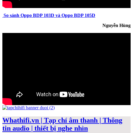
So sánh Oppo BDP 103D và Oppo BDP 105D
Nguyễn Hùng
Whathifi.vn | Tạp chí âm thanh | Thông
tin audio | thiết bị nghe nhìn