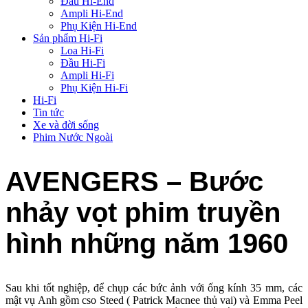
Đầu Hi-End
Ampli Hi-End
Phụ Kiện Hi-End
Sản phẩm Hi-Fi
Loa Hi-Fi
Đầu Hi-Fi
Ampli Hi-Fi
Phụ Kiện Hi-Fi
Hi-Fi
Tin tức
Xe và đời sống
Phim Nước Ngoài
AVENGERS – Bước
nhảy vọt phim truyền
hình những năm 1960
Sau khi tốt nghiệp, để chụp các bức ảnh với ống kính 35 mm, các
mật vụ Anh gồm cso Steed ( Patrick Macnee thủ vai) và Emma Peel