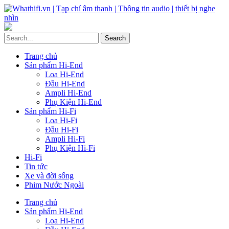
Trang chủ
Sản phẩm Hi-End
Loa Hi-End
Đầu Hi-End
Ampli Hi-End
Phụ Kiện Hi-End
Sản phẩm Hi-Fi
Loa Hi-Fi
Đầu Hi-Fi
Ampli Hi-Fi
Phụ Kiện Hi-Fi
Hi-Fi
Tin tức
Xe và đời sống
Phim Nước Ngoài
Trang chủ
Sản phẩm Hi-End
Loa Hi-End