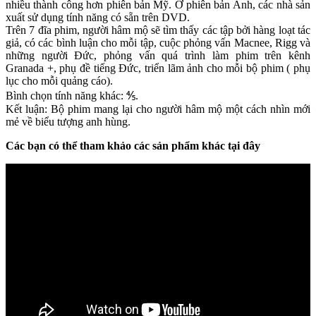
nhiều thành công hơn phiên bản Mỹ. Ở phiên bản Anh, các nhà sản
xuất sử dụng tính năng có sẵn trên DVD.
Trên 7 đĩa phim, người hâm mộ sẽ tìm thấy các tập bởi hàng loạt tác
giả, có các bình luận cho mỗi tập, cuộc phỏng vấn Macnee, Rigg và
những người Đức, phỏng vấn quá trình làm phim trên kênh
Granada +, phụ đề tiếng Đức, triển lãm ảnh cho mỗi bộ phim ( phụ
lục cho mỗi quảng cáo).
Bình chọn tính năng khác: ⅘.
Kết luận: Bộ phim mang lại cho người hâm mộ một cách nhìn mới
mẻ về biểu tượng anh hùng.
Các bạn có thể tham khảo các sản phẩm khác tại đây