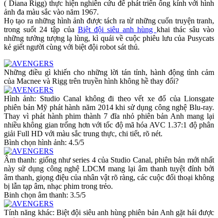
( Diana Rigg) thực hiện nghiên cứu để phát triển ống kính với hình
ảnh đa màu sắc vào năm 1967.
Họ tạo ra những hình ảnh được tách ra từ những cuốn truyện tranh,
trong suốt 24 tập của
Biệt đội siêu anh hùng
khai thác sâu vào
những tưởng tượng lạ lùng, kì quái về cuộc phiêu lưu của Pusycats
kẻ giết người cùng với biệt đội robot sát thủ.
Những điều gì khiến cho những lời tán tỉnh, hành động tình cảm
của Macnee và Rigg trên truyền hình không hề thay đổi?
Hình ảnh: Studio Canal không đi theo vết xe đổ của Lionsgate
phiên bản Mỹ phát hành năm 2014 khi sử dụng công nghệ Blu-ray.
Thay vì phát hành phim thành 7 đĩa nhỏ phiên bản Anh mang lại
nhiều không gian trống hơn với tốc độ mã hóa AVC 1.37:1 độ phân
giải Full HD với màu sắc trung thực, chi tiết, rõ nét.
Bình chọn hình ảnh: 4.5/5
Âm thanh: giống như series 4 của Studio Canal, phiên bản mới nhất
này sử dụng công nghệ LDCM mang lại âm thanh tuyệt đỉnh bởi
âm thanh, giọng điệu của nhân vật rõ ràng, các cuộc đối thoại không
bị lẫn tạp âm, nhạc phim trong trẻo.
Binh chọn âm thanh: 3.5/5
Tính năng khác: Biệt đội siêu anh hùng phiên bản Anh gặt hái được