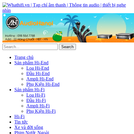
Trang chủ
Sản phẩm Hi-End
Loa Hi-End
Đầu Hi-End
Ampli Hi-End
Phụ Kiện Hi-End
Sản phẩm Hi-Fi
Loa Hi-Fi
Đầu Hi-Fi
Ampli Hi-Fi
Phụ Kiện Hi-Fi
Hi-Fi
Tin tức
Xe và đời sống
Phim Nước Ngoài