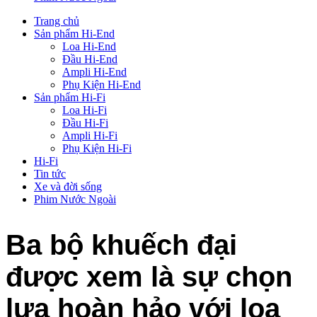
Trang chủ
Sản phẩm Hi-End
Loa Hi-End
Đầu Hi-End
Ampli Hi-End
Phụ Kiện Hi-End
Sản phẩm Hi-Fi
Loa Hi-Fi
Đầu Hi-Fi
Ampli Hi-Fi
Phụ Kiện Hi-Fi
Hi-Fi
Tin tức
Xe và đời sống
Phim Nước Ngoài
Ba bộ khuếch đại
được xem là sự chọn
lựa hoàn hảo với loa