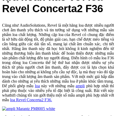
Revel Concerta2 F36
Cũng như AudioSolutions, Revel là một hãng loa được nhiều người
chơi âm thanh yêu thích và tin tưởng sử dụng với những mẫu sản
phẩm loa chất lượng. Những cặp loa của Revel có chung đặc điểm
là sở hữu dải động tốt, độ phân giải cao, hạn chế được méo tiếng và
cân bằng giữa các dải tần số, mang lại chất âm chuẩn xác, chi tiết
nhất. Hãng âm thanh này đã học hỏi không ít kinh nghiệm đến từ
những thương hiệu âm thanh khác để hoàn thiện được những mẫu
sản phẩm chất lượng đến tay người dùng. Điển hình có mẫu loa F36
trong dòng loa Concerta thế hệ thứ hai nhận được nhiều sự yêu
thích từ phía người chơi âm thanh, đây được coi là lựa chọn khá
hoàn hảo cho những ai không yêu cầu sự độc, lạ mà thay vào đó tập
trung vào chất lượng âm thanh sản phẩm. Với một mức giá hấp dẫn
dành cho những ai yêu thích những mẫu loa ở phân khúc tầm trung.
Để phối ghép mẫu
loa
này với những mẫu
ampli
phù hợp nhất thì
phải phụ thuộc vào nhiều yếu tố đặc biệt là công suất. Bài viết này
whathifi chúng tôi xin giới thiệu một số mẫu ampli phù hợp nhất với
mẫu
loa Revel Concerta2 F36.