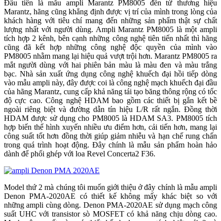
Đầu tiên là mẫu ampli Marantz PM8005 đến từ thương hiệu
Marantz, hãng cũng khẳng định được vị trí của mình trong lòng của
khách hàng với tiêu chí mang đến những sản phẩm thật sự chất
lượng nhất với người dùng. Ampli Marantz PM8005 là một ampli
tích hợp 2 kênh, bên cạnh những công nghệ tiên tiến nhất thì hãng
cũng đã kết hợp những công nghệ độc quyền của mình vào
PM8005 nhằm mang lại hiệu quả vượt trội hơn. Marantz PM8005 ra
mắt người dùng với hai phiên bản màu là màu đen và màu trắng
bạc. Nhà sản xuất ứng dụng công nghệ khuếch đại hồi tiếp dòng
vào mẫu ampli này, đây được coi là công nghệ mạch khuếch đại đầu
của hãng Marantz, cung cấp khả năng tái tạo băng thông rộng có tốc
độ cực cao. Công nghệ HDAM bao gồm các thiết bị gắn kết bề
ngoài riêng biệt và đường dẫn tín hiệu L/R rất ngắn. Đồng thời
HDAM được sử dụng cho PM8005 là HDAM SA3. PM8005 tích
hợp biến thể hình xuyến nhiều ưu điểm hơn, cải tiến hơn, mang lại
công suất tốt hơn đồng thời giúp giảm nhiễu và hạn chế rung chấn
trong quá trình hoạt động. Đây chính là mẫu sản phẩm hoàn hảo
dành để phối ghép với loa Revel Concerta2 F36.
Model thứ 2 mà chúng tôi muốn giới thiệu ở đây chính là mẫu ampli
Denon PMA-2020AE có thiết kế không mấy khác biệt so với
những ampli cùng dòng. Denon PMA-2020AE sử dụng mạch công
suất UHC với transistor sò MOSFET có khả năng chịu dòng cao.