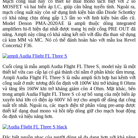
Mạch công suất này có thiết kế dual mono tách biệt với 2 sò
MOSFET và hai biến áp LC, giúp cân bằng tuyến tính. Ngoài ra,
mạch công suất này còn sử dụng linh kiện bán dẫn Diode Schottky
có khả năng chịu dòng gấp 1,5 lần so với linh kiện bán dẫn cũ.
Model Denon PMA-2020AE là ampli thuộc dòng integrated
amplifiers hi-fi hiện đại nhất được trang bị một cổng PRE OUT đã
năng. Ampli này cũng có khả năng kết nối với đầu đĩa than sử dụng
cả kim MM và MC. Nó có thể đánh hoàn hảo với mẫu loa Revel
Concerta2 F36.
Cuối cùng là mẫu ampli Audia Flight FL Three S, model này là một
thiết kế vừa cao cấp lại có giá thành chỉ nằm ở phân khúc tầm trung.
Ampli Audia Flight FL Three S là mẫu ampli tích hợp hai kênh với
công suất ở mức tương đối ổn định với 100W khi trở kháng 8 Ohms
và tăng lên 160W khi trở kháng giảm còn 4 Ohm. Mặt khác, bên
trong ampli Audia Flight FL Three S có sự bổ sung của một biến áp
xuyến khá lớn có điện áp 600V hỗ trợ cho ampli dễ dàng đạt công
suất tốt nhất. Ngoài ra, các mạch điện tử phân vùng pre-amp được
thiết kế dạng dual mono và hồi tiếp dòng giữ cho mạch hoạt động
ổn định và hiệu năng hơn.
Đặc biệt nguồn nhạc của người dùng sẽ đa dạng hơn với khả năng