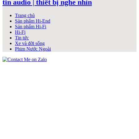
tin audio | thiết bị nghe nhìn
Trang chủ
Sản phẩm Hi-End
Sản phẩm Hi-Fi
Hi-Fi
Tin tức
Xe và đời sống
Phim Nước Ngoài