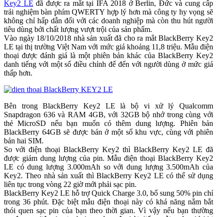
Key2 LE
đã được ra mắt tại IFA 2018 ở Berlin, Đức và cung cấp
trải nghiệm bàn phím QWERTY hợp lý hơn mà công ty hy vọng sẽ
không chỉ hấp dẫn đối với các doanh nghiệp mà còn thu hút người
tiêu dùng bởi chất lượng vượt trội của sản phẩm.
Vào ngày 18/10/2018 nhà sản xuất đã cho ra mắt BlackBerry Key2
LE tại thị trường Việt Nam với mức giá khoảng 11,8 triệu. Mẫu điện
thoại được đánh giá là một phiên bản khác của BlackBerry Key2
danh tiếng với một số điều chỉnh để đến với người dùng ở mức giá
thấp hơn.
Bên trong BlackBerry Key2 LE là bộ vi xử lý Qualcomm
Snapdragon 636 và RAM 4GB, với 32GB bộ nhớ trong cùng với
thẻ MicroSD nếu bạn muốn có thêm dung lượng. Phiên bản
BlackBerry 64GB sẽ được bán ở một số khu vực, cùng với phiên
bản hai SIM.
So với điện thoại BlackBerry Key2 thì BlackBerry Key2 LE đã
được giảm dung lượng của pin. Mẫu điện thoại BlackBerry Key2
LE có dung lượng 3.000mAh so với dung lượng 3.500mAh của
Key2. Theo nhà sản xuất thì BlackBerry Key2 LE có thể sử dụng
liên tục trong vòng 22 giờ mới phải sạc pin.
BlackBerry Key2 LE hỗ trợ Quick Charge 3.0, bổ sung 50% pin chỉ
trong 36 phút. Đặc biệt mẫu điện thoại này có khả năng nắm bắt
thói quen sạc pin của bạn theo thời gian. Vì vậy nếu bạn thường