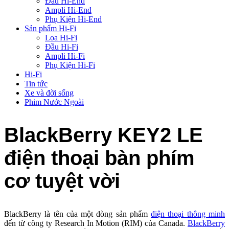
Đầu Hi-End
Ampli Hi-End
Phụ Kiện Hi-End
Sản phẩm Hi-Fi
Loa Hi-Fi
Đầu Hi-Fi
Ampli Hi-Fi
Phụ Kiện Hi-Fi
Hi-Fi
Tin tức
Xe và đời sống
Phim Nước Ngoài
BlackBerry KEY2 LE
điện thoại bàn phím
cơ tuyệt vời
BlackBerry là tên của một dòng sản phẩm
điện thoại thông minh
đến từ công ty Research In Motion (RIM) của Canada.
BlackBerry