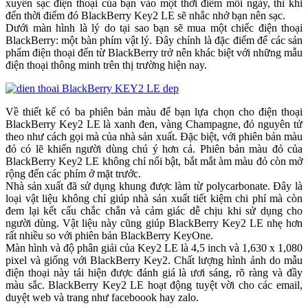
xuyên sạc điện thoại của bạn vào một thời điểm mỗi ngày, thì khi
đến thời điểm đó BlackBerry Key2 LE sẽ nhắc nhở bạn nên sạc.
Dưới màn hình là lý do tại sao bạn sẽ mua một chiếc điện thoại
BlackBerry: một bàn phím vật lý. Đây chính là đặc điểm để các sản
phẩm điện thoại đến từ BlackBerry trở nên khác biệt với những mẫu
điện thoại thông minh trên thị trường hiện nay.
Về thiết kế có ba phiên bản màu để bạn lựa chọn cho điện thoại
BlackBerry Key2 LE là xanh đen, vàng Champagne, đỏ nguyên tử
theo như cách gọi mà của nhà sản xuất. Đặc biệt, với phiên bản màu
đỏ có lẽ khiến người dùng chú ý hơn cả. Phiên bản màu đỏ của
BlackBerry Key2 LE không chỉ nổi bật, bắt mắt àm màu đỏ còn mở
rộng đến các phím ở mặt trước.
Nhà sản xuất đã sử dụng khung được làm từ polycarbonate. Đây là
loại vật liệu không chỉ giúp nhà sản xuất tiết kiệm chi phí mà còn
đem lại kết cấu chắc chắn và cảm giác dễ chịu khi sử dụng cho
người dùng. Vật liệu này cũng giúp BlackBerry Key2 LE nhẹ hơn
rất nhiều so với phiên bản BlackBerry KeyOne.
Màn hình và độ phân giải của Key2 LE là 4,5 inch và 1,630 x 1,080
pixel và giống với BlackBerry Key2. Chất lượng hình ảnh do mẫu
điện thoại này tái hiện được đánh giá là ươi sáng, rõ ràng và đầy
màu sắc. BlackBerry Key2 LE hoạt động tuyệt vời cho các email,
duyệt web và trang như faceboook hay zalo.