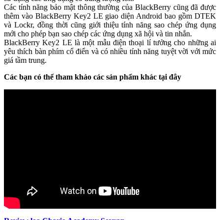
Các tính năng bảo mật thông thường của BlackBerry cũng đã được
thêm vào BlackBerry Key2 LE giao diện Android bao gồm DTEK
và Lockr, đồng thời cũng giới thiệu tính năng sao chép ứng dụng
mới cho phép bạn sao chép các ứng dụng xã hội và tin nhắn.
BlackBerry Key2 LE là một mẫu điện thoại lí tưởng cho những ai
yêu thích bàn phím cổ điển và có nhiều tính năng tuyệt vời với mức
giá tầm trung.
Các bạn có thể tham khảo các sản phẩm khác tại đây