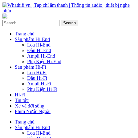
Trang chủ
Sản phẩm Hi-End
Loa Hi-End
Đầu Hi-End
Ampli Hi-End
Phụ Kiện Hi-End
Sản phẩm Hi-Fi
Loa Hi-Fi
Đầu Hi-Fi
Ampli Hi-Fi
Phụ Kiện Hi-Fi
Hi-Fi
Tin tức
Xe và đời sống
Phim Nước Ngoài
Trang chủ
Sản phẩm Hi-End
Loa Hi-End