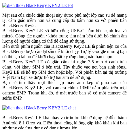
Mặt sau của chiếc điện thoại này được phủ một lớp cao su để mang
lại cảm giác mềm hơn và cung cấp độ bám hơn so với phiên bản
BlackBerry Key2.
BlackBerry Key2 LE sở hữu cổng USB-C nằm bên cạnh loa và
micrô. Công tắc nguồn / khóa trung tâm nằm bên dưới bộ chỉnh âm
lượng để người dùng có thể dễ dàng sử dụng.
Bên dưới phím nguồn của BlackBerry Key2 LE là phím tiện lợi của
BlackBerry được cài đặt sẵn để khởi chạy Trợ lý Google nhưng bạn
có thể tạo lại nó để khởi chạy bất kỳ ứng dụng nào bạn chọn.
BlackBerry Key2 LE có giắc cắm tai nghe 3,5 mm ở cạnh trên
cùng, với khay SIM ở bên trái. Tùy thuộc vào nơi bạn sinh sống,
Key2 LE sẽ hỗ trợ SIM đơn hoặc kép. Với phiên bản tại thị trường
Việt Nam bạn sẽ được hỗ trợ hai sim để sử dụng.
Bạn sẽ tìm thấy một thiết lập máy ảnh kép ở phía sau của
BlackBerry Key2 LE, với camera chính 13MP nằm phía trên một
camera 5MP. Trong khi đó, ở mặt trước bạn sẽ có một camere để
selfie 8MP.
BlackBerry Key2 LE khá nhạy và trơn tru khi sử dụng hệ điều hành
Android 8.1 Oreo và. Điện thoại cũng không gặp khó khăn khi bạn
sử dụng các ứng dụng có dung lượng lớn.