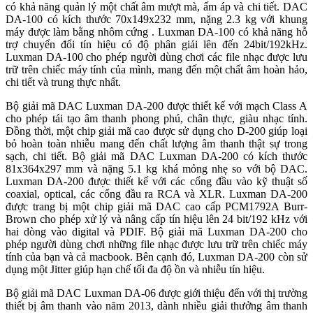
có khả năng quản lý một chất âm mượt mà, ấm áp và chi tiết. DAC
DA-100 có kích thước 70x149x232 mm, nặng 2.3 kg với khung
máy được làm bằng nhôm cứng . Luxman DA-100 có khả năng hỗ
trợ chuyển đổi tín hiệu có độ phân giải lên đến 24bit/192kHz.
Luxman DA-100 cho phép người dùng chơi các file nhạc được lưu
trữ trên chiếc máy tính của mình, mang đến một chất âm hoàn hảo,
chi tiết và trung thực nhất.
Bộ giải mã DAC Luxman DA-200 được thiết kế với mạch Class A
cho phép tái tạo âm thanh phong phú, chân thực, giàu nhạc tính.
Đồng thời, một chip giải mã cao được sử dụng cho D-200 giúp loại
bỏ hoàn toàn nhiễu mang đến chất lượng âm thanh thật sự trong
sạch, chi tiết. Bộ giải mã DAC Luxman DA-200 có kích thước
81x364x297 mm và nặng 5.1 kg khá mỏng nhẹ so với bộ DAC.
Luxman DA-200 được thiết kế với các cổng đầu vào kỹ thuật số
coaxial, optical, các cổng đầu ra RCA và XLR. Luxman DA-200
được trang bị một chip giải mã DAC cao cấp PCM1792A Burr-
Brown cho phép xử lý và nâng cấp tín hiệu lên 24 bit/192 kHz với
hai dòng vào digital và PDIF. Bộ giải mã Luxman DA-200 cho
phép người dùng chơi những file nhạc được lưu trữ trên chiếc máy
tính của bạn và cả macbook. Bên cạnh đó, Luxman DA-200 còn sử
dụng một Jitter giúp hạn chế tối đa độ ồn và nhiễu tín hiệu.
Bộ giải mã DAC Luxman DA-06 được giới thiệu đến với thị trường
thiết bị âm thanh vào năm 2013, dành nhiều giải thưởng âm thanh