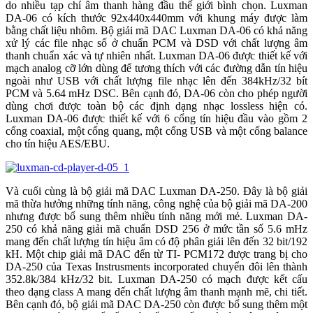
do nhiều tạp chí âm thanh hàng đầu thế giới bình chọn. Luxman
DA-06 có kích thước 92x440x440mm với khung máy được làm
bằng chất liệu nhôm. Bộ giải mã DAC Luxman DA-06 có khả năng
xử lý các file nhạc số ở chuẩn PCM và DSD với chất lượng âm
thanh chuẩn xác và tự nhiên nhất. Luxman DA-06 được thiết kế với
mạch analog cỡ lớn dùng để tương thích với các đường dẫn tín hiệu
ngoài như USB với chất lượng file nhạc lên đến 384kHz/32 bít
PCM và 5.64 mHz DSC. Bên cạnh đó, DA-06 còn cho phép người
dùng chơi được toàn bộ các định dạng nhạc lossless hiện có.
Luxman DA-06 được thiết kế với 6 cổng tín hiệu đầu vào gồm 2
cổng coaxial, một cổng quang, một cổng USB và một cổng balance
cho tín hiệu AES/EBU.
Và cuối cùng là bộ giải mã DAC Luxman DA-250. Đây là bộ giải
mã thừa hưởng những tính năng, công nghệ của bộ giải mã DA-200
nhưng được bổ sung thêm nhiều tính năng mới mẻ. Luxman DA-
250 có khả năng giải mã chuẩn DSD 256 ở mức tần số 5.6 mHz
mang đến chất lượng tín hiệu âm có độ phân giải lên đến 32 bit/192
kH. Một chip giải mã DAC đến từ TI- PCM172 được trang bị cho
DA-250 của Texas Instrusments incorporated chuyển đôi lên thành
352.8k/384 kHz/32 bit. Luxman DA-250 có mạch được kết cấu
theo dạng class A mang đến chất lượng âm thanh mạnh mẽ, chi tiết.
Bên cạnh đó, bộ giải mã DAC DA-250 còn được bổ sung thêm một