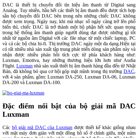
DAC là thiết bị chuyển đổi tín hiệu âm thanh từ Digital sang
Analog. Tuy nhiên, hầu hết các thiết bị âm thanh đều được tích hợp
sẵn bộ chuyển đổi DAC bên trong nên những chiếc DAC không
được xem trọng. Ngày nay, khi mà nhạc số ngày càng trở lên phổ
biến thì, chiếc DAC là trở thành một bộ phận hết sức quan trọng
trong hệ thống âm thanh giúp người dùng đạt được những gì tốt
nhất từ nguồn âm Digital với các file nhạc từ một chiếc laptop, PC
và cả các bộ chia hi-fi. Thị trường DAC ngày một đa dạng.Hiện tại
có rất nhiều nhà sản xuất tập trung phát triển dòng sản phẩm này và
nhận được nhiều phản hồi tích cực từ phía khách hàng như:
Luxman, Emotiva, hay những thương hiệu lớn hơn như Audia
Flight.
Luxman
nhà sản xuất thiết bị âm thanh hàng đầu đến từ Nhật
Bản, đã không bỏ qua cơ hội góp mặt mình trong thị trường
DAC
,
với 4 sản phẩm, gồm: Luxman DA-250, Luxman DA-06, Luxman
DA-200 và Luxman DA-100.
Đặc điểm nổi bật của bộ giải mã DAC
Luxman
Các
bộ giải mã DAC của Luxman
được thiết kế khác giống nhau
với mặt máy đơn giản với một đồng hồ số ở chính giữa, một núm