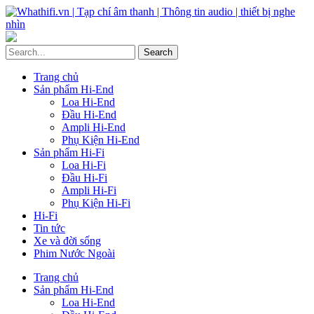
Trang chủ
Sản phẩm Hi-End
Loa Hi-End
Đầu Hi-End
Ampli Hi-End
Phụ Kiện Hi-End
Sản phẩm Hi-Fi
Loa Hi-Fi
Đầu Hi-Fi
Ampli Hi-Fi
Phụ Kiện Hi-Fi
Hi-Fi
Tin tức
Xe và đời sống
Phim Nước Ngoài
Trang chủ
Sản phẩm Hi-End
Loa Hi-End