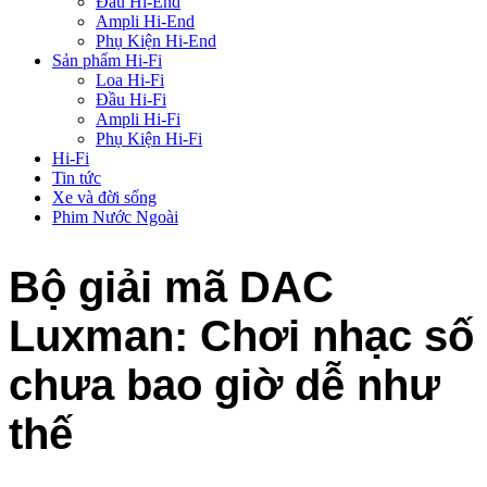
Đầu Hi-End
Ampli Hi-End
Phụ Kiện Hi-End
Sản phẩm Hi-Fi
Loa Hi-Fi
Đầu Hi-Fi
Ampli Hi-Fi
Phụ Kiện Hi-Fi
Hi-Fi
Tin tức
Xe và đời sống
Phim Nước Ngoài
Bộ giải mã DAC
Luxman: Chơi nhạc số
chưa bao giờ dễ như
thế