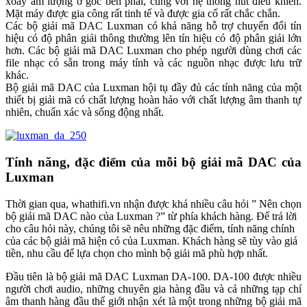
xoay âm lượng ở góc bên phải, cùng với hệ thống nút điều khiển.
Mặt máy được gia công rất tinh tế và được gia cố rất chắc chắn.
Các bộ giải mã DAC Luxman có khả năng hỗ trợ chuyển đổi tín
hiệu có độ phân giải thông thường lên tín hiệu có độ phân giải lớn
hơn. Các bộ giải mã DAC Luxman cho phép người dùng chơi các
file nhạc có sẵn trong máy tính và các nguồn nhạc được lưu trữ
khác.
Bộ giải mã DAC của Luxman hội tụ đầy đủ các tính năng của một
thiết bị giải mã có chất lượng hoàn hảo với chất lượng âm thanh tự
nhiên, chuẩn xác và sống động nhất.
Tính năng, đặc điểm của mỗi bộ giải mã DAC của
Luxman
Thời gian qua, whathifi.vn nhận được khá nhiều câu hỏi ” Nên chọn
bộ giải mã DAC nào của Luxman ?” từ phía khách hàng. Để trả lời
cho câu hỏi này, chúng tôi sẽ nêu những đặc điểm, tính năng chính
của các bộ giải mã hiện có của Luxman. Khách hàng sẽ tùy vào giá
tiền, nhu cầu để lựa chọn cho mình bộ giải mã phù hợp nhất.
Đầu tiên là bộ giải mã DAC Luxman DA-100. DA-100 được nhiều
người chơi audio, những chuyên gia hàng đầu và cả những tạp chí
âm thanh hàng đầu thế giới nhận xét là một trong những bộ giải mã