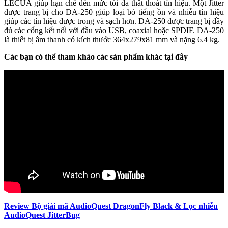
LECUA giúp hạn chế đến mức tối đa thất thoát tín hiệu. Một Jitter
được trang bị cho DA-250 giúp loại bỏ tiếng ồn và nhiễu tín hiệu
giúp các tín hiệu được trong và sạch hơn. DA-250 được trang bị đầy
đủ các cổng kết nối với đầu vào USB, coaxial hoặc SPDIF. DA-250
là thiết bị âm thanh có kích thước 364x279x81 mm và nặng 6.4 kg.
Các bạn có thể tham khảo các sản phẩm khác tại đây
Review Bộ giải mã AudioQuest DragonFly Black & Lọc nhiễu
AudioQuest JitterBug