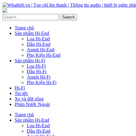
Trang chủ
Sản phẩm Hi-End
Loa Hi-End
Đầu Hi-End
Ampli Hi-End
Phụ Kiện Hi-End
Sản phẩm Hi-Fi
Loa Hi-Fi
Đầu Hi-Fi
Ampli Hi-Fi
Phụ Kiện Hi-Fi
Hi-Fi
Tin tức
Xe và đời sống
Phim Nước Ngoài
Trang chủ
Sản phẩm Hi-End
Loa Hi-End
Đầu Hi-End