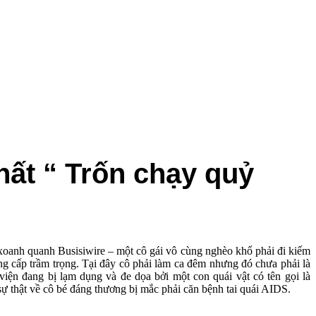
ất “ Trốn chạy quỷ
xoanh quanh Busisiwire – một cô gái vô cùng nghèo khổ phải đi kiếm
ng cấp trầm trọng. Tại đây cô phải làm ca đêm nhưng đó chưa phải là
 viện đang bị lạm dụng và đe dọa bởi một con quái vật có tên gọi là
 sự thật về cô bé đáng thương bị mắc phải căn bệnh tai quái AIDS.