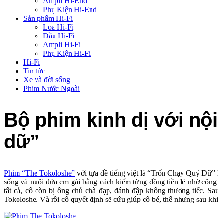
Ampli Hi-End
Phụ Kiện Hi-End
Sản phẩm Hi-Fi
Loa Hi-Fi
Đầu Hi-Fi
Ampli Hi-Fi
Phụ Kiện Hi-Fi
Hi-Fi
Tin tức
Xe và đời sống
Phim Nước Ngoài
Bộ phim kinh dị với nộ
dữ”
Phim “The Tokoloshe”
với tựa đề tiếng việt là “Trốn Chạy Quỷ Dữ”
sống và nuôi đứa em gái bằng cách kiếm từng đồng tiền lẻ nhờ công 
tất cả, cô còn bị ông chủ chà đạp, đánh đập không thương tiếc. Sau
Tokoloshe. Và rồi cô quyết định sẽ cứu giúp cô bé, thế nhưng sau khi 