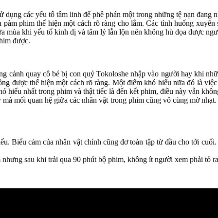
dụng các yếu tố tâm linh để phê phán một trong những tệ nạn đang nhứ
pàm phim thể hiện một cách rõ ràng cho lắm. Các tình huống xuyên su
a mùa khi yếu tố kinh dị và tâm lý lẫn lộn nên không hù dọa được ng
phim được.
 cảnh quay cô bé bị con quỷ Tokoloshe nhập vào người hay khi những 
g được thể hiện một cách rõ ràng. Một điểm khó hiểu nữa đó là việc 
khó hiểu nhất trong phim và thật tiếc là đến kết phim, điều này vẫn khôn
lý mà mối quan hệ giữa các nhân vật trong phim cũng vô cùng mờ nhạt.
. Biểu cảm của nhân vật chính cũng đơ toàn tập từ đầu cho tới cuối. C
 nhưng sau khi trải qua 90 phút bộ phim, không ít người xem phải tỏ ra