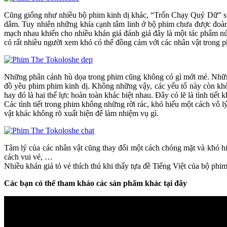
Cũng giống như nhiều bộ phim kinh dị khác, “Trốn Chạy Quỷ Dữ” sử 
dâm. Tuy nhiên những khía cạnh tâm linh ở bộ phim chưa được đoàn 
mạch nhau khiến cho nhiều khán giả đánh giá đây là một tác phẩm nử
có rất nhiều người xem khó có thể đồng cảm với các nhân vật trong 
Những phân cảnh hù dọa trong phim cũng không có gì mới mẻ. Những
đồ yêu phim phim kinh dị. Không những vậy, các yếu tố này còn khôn
hay đó là hai thế lực hoàn toàn khác biệt nhau. Đây có lẽ là tình tiết 
Các tình tiết trong phim không những rời rác, khó hiểu một cách vô 
vật khác không rõ xuất hiện để làm nhiệm vụ gì.
Tâm lý của các nhân vật cũng thay đổi một cách chóng mặt và khó hiểu
cách vui vẻ, …
Nhiều khán giả tỏ vẻ thích thú khi thấy tựa đề Tiếng Việt của bộ phim
Các bạn có thể tham khảo các sản phẩm khác tại đây