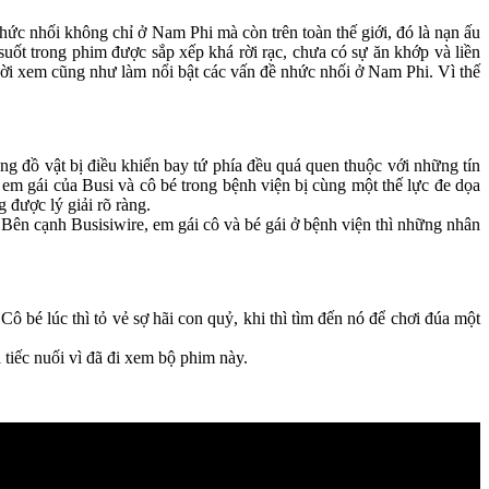
c nhối không chỉ ở Nam Phi mà còn trên toàn thế giới, đó là nạn ấu
ốt trong phim được sắp xếp khá rời rạc, chưa có sự ăn khớp và liền
ười xem cũng như làm nổi bật các vấn đề nhức nhối ở Nam Phi. Vì thế
đồ vật bị điều khiển bay tứ phía đều quá quen thuộc với những tín
em gái của Busi và cô bé trong bệnh viện bị cùng một thế lực đe dọa
g được lý giải rõ ràng.
 Bên cạnh Busisiwire, em gái cô và bé gái ở bệnh viện thì những nhân
ô bé lúc thì tỏ vẻ sợ hãi con quỷ, khi thì tìm đến nó để chơi đúa một
 tiếc nuối vì đã đi xem bộ phim này.