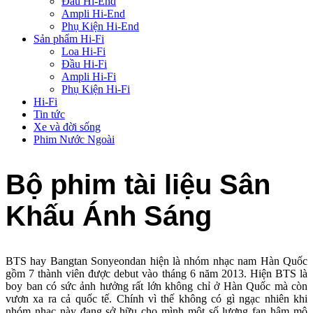
Đầu Hi-End
Ampli Hi-End
Phụ Kiện Hi-End
Sản phẩm Hi-Fi
Loa Hi-Fi
Đầu Hi-Fi
Ampli Hi-Fi
Phụ Kiện Hi-Fi
Hi-Fi
Tin tức
Xe và đời sống
Phim Nước Ngoài
Bộ phim tài liệu Sân
Khấu Ánh Sáng
BTS hay Bangtan Sonyeondan hiện là nhóm nhạc nam Hàn Quốc
gồm 7 thành viên được debut vào tháng 6 năm 2013. Hiện BTS là
boy ban có sức ảnh hưởng rất lớn không chỉ ở Hàn Quốc mà còn
vươn xa ra cả quốc tế. Chính vì thế không có gì ngạc nhiên khi
nhóm nhạc này đang sở hữu cho mình một số lượng fan hâm mộ