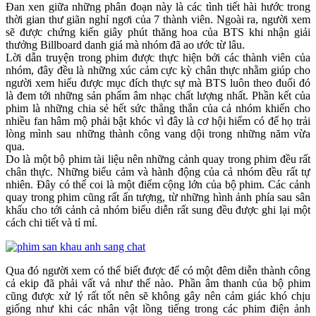
Đan xen giữa những phân đoạn này là các tình tiết hài hước trong
thời gian thư giãn nghỉ ngơi của 7 thành viên. Ngoài ra, người xem
sẽ được chứng kiến giây phút thăng hoa của BTS khi nhận giải
thưởng Billboard danh giá mà nhóm đã ao ước từ lâu.
Lời dẫn truyện trong phim được thực hiện bởi các thành viên của
nhóm, đây đều là những xúc cảm cực kỳ chân thực nhằm giúp cho
người xem hiểu được mục đích thực sự mà BTS luôn theo đuổi đó
là đem tới những sản phẩm âm nhạc chất lượng nhất. Phần kết của
phim là những chia sẻ hết sức thẳng thắn của cả nhóm khiến cho
nhiều fan hâm mộ phải bật khóc vì đây là cơ hội hiếm có để họ trải
lòng mình sau những thành công vang dội trong những năm vừa
qua.
Do là một bộ phim tài liệu nên những cảnh quay trong phim đều rất
chân thực. Những biểu cảm và hành động của cả nhóm đều rất tự
nhiên. Đây có thể coi là một điểm cộng lớn của bộ phim. Các cảnh
quay trong phim cũng rất ấn tượng, từ những hình ảnh phía sau sân
khấu cho tới cảnh cả nhóm biểu diễn rất sung đều được ghi lại một
cách chi tiết và tỉ mỉ.
Qua đó người xem có thể biết được để có một đêm diễn thành công
cả ekip đã phải vất vả như thế nào. Phần âm thanh của bộ phim
cũng được xử lý rất tốt nên sẽ không gây nên cảm giác khó chịu
giống như khi các nhân vật lồng tiếng trong các phim điện ảnh