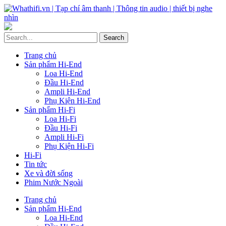
Trang chủ
Sản phẩm Hi-End
Loa Hi-End
Đầu Hi-End
Ampli Hi-End
Phụ Kiện Hi-End
Sản phẩm Hi-Fi
Loa Hi-Fi
Đầu Hi-Fi
Ampli Hi-Fi
Phụ Kiện Hi-Fi
Hi-Fi
Tin tức
Xe và đời sống
Phim Nước Ngoài
Trang chủ
Sản phẩm Hi-End
Loa Hi-End