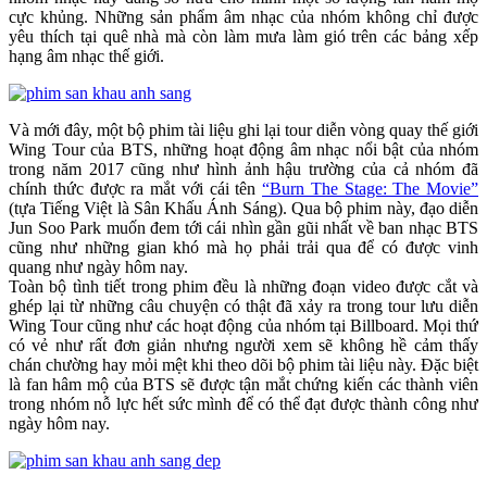
cực khủng. Những sản phẩm âm nhạc của nhóm không chỉ được
yêu thích tại quê nhà mà còn làm mưa làm gió trên các bảng xếp
hạng âm nhạc thế giới.
Và mới đây, một bộ phim tài liệu ghi lại tour diễn vòng quay thế giới
Wing Tour của BTS, những hoạt động âm nhạc nổi bật của nhóm
trong năm 2017 cũng như hình ảnh hậu trường của cả nhóm đã
chính thức được ra mắt với cái tên
“Burn The Stage: The Movie”
(tựa Tiếng Việt là Sân Khấu Ánh Sáng). Qua bộ phim này, đạo diễn
Jun Soo Park muốn đem tới cái nhìn gần gũi nhất về ban nhạc BTS
cũng như những gian khó mà họ phải trải qua để có được vinh
quang như ngày hôm nay.
Toàn bộ tình tiết trong phim đều là những đoạn video được cắt và
ghép lại từ những câu chuyện có thật đã xảy ra trong tour lưu diễn
Wing Tour cũng như các hoạt động của nhóm tại Billboard. Mọi thứ
có vẻ như rất đơn giản nhưng người xem sẽ không hề cảm thấy
chán chường hay mỏi mệt khi theo dõi bộ phim tài liệu này. Đặc biệt
là fan hâm mộ của BTS sẽ được tận mắt chứng kiến các thành viên
trong nhóm nỗ lực hết sức mình để có thể đạt được thành công như
ngày hôm nay.