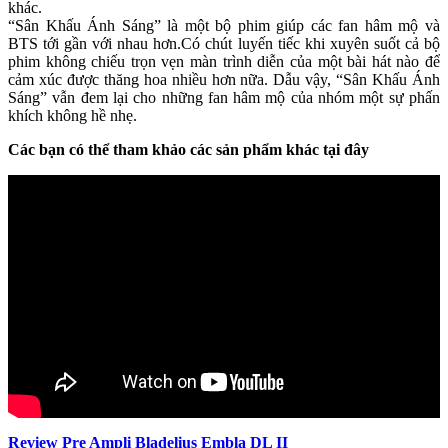
khác.
“Sân Khấu Ánh Sáng” là một bộ phim giúp các fan hâm mộ và
BTS tới gần với nhau hơn.Có chút luyến tiếc khi xuyên suốt cả bộ
phim không chiếu trọn vẹn màn trình diễn của một bài hát nào để
cảm xúc được thăng hoa nhiều hơn nữa. Dẫu vậy, “Sân Khấu Ánh
Sáng” vẫn đem lại cho những fan hâm mộ của nhóm một sự phấn
khích không hề nhẹ.
Các bạn có thể tham khảo các sản phẩm khác tại đây
Review Pre Ampli Bladelius Embla DL II