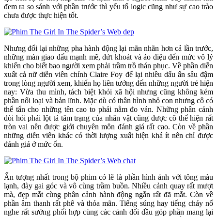
đem ra so sánh với phần trước thì yếu tố logic cũng như sự cao trào
chưa được thực hiện tốt.
Nhưng đổi lại những pha hành động lại mãn nhãn hơn cả lần trước,
những màn giao đấu mạnh mẽ, dứt khoát và ảo diệu đến mức vô lý
khiến cho biết bao người xem phải trầm trồ thán phục. Về phần diễn
xuất cả nữ diễn viên chính Claire Foy để lại nhiều dấu ấn sâu đậm
trong lòng người xem, khiến họ liên tưởng đến những người trẻ hiện
nay: Vừa thu mình, tách biệt khỏi xã hội nhưng cũng không kém
phần nổi loại và bản lĩnh. Mặc dù có thân hình nhỏ con nhưng cô có
thể tẩn cho những tên cao to phải nằm đo ván. Những phân cảnh
đòi hỏi phải lột tả tâm trạng của nhân vật cũng được cô thể hiện rất
tròn vai nên được giới chuyên môn đánh giá rất cao. Còn về phần
những diễn viên khác có thời lượng xuất hiện khá ít nên chỉ được
đánh giá ở mức ổn.
Ấn tượng nhất trong bộ phim có lẽ là phần hình ảnh với tông màu
lạnh, đày gai góc và vô cùng trầm buồn. Nhiều cảnh quay rất mượt
mà, đẹp mắt cùng phân cảnh hành động ngắn rất đã mắt. Còn về
phần âm thanh rất phê và thỏa mãn. Tiếng súng hay tiếng cháy nổ
nghe rất sướng phối hợp cùng các cảnh đối đầu góp phần mang lại