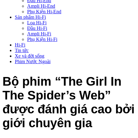
Đầu Hi-End
Ampli Hi-End
Phụ Kiện Hi-End
Sản phẩm Hi-Fi
Loa Hi-Fi
Đầu Hi-Fi
Ampli Hi-Fi
Phụ Kiện Hi-Fi
Hi-Fi
Tin tức
Xe và đời sống
Phim Nước Ngoài
Bộ phim “The Girl In
The Spider’s Web”
được đánh giá cao bởi
giới chuyên gia