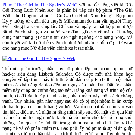
Phim “The Girl In The Spider’s Web”
với tựa đề tiếng việt là “Cô
Gái Trong Lưới Nhện Ảo” là phần kế tiếp của bộ phim “The Girl
With The Dragon Tattoo” – Cô Gái Có Hình Xăm Rồng”. Bộ phim
lấy ý tưởng từ cuốn tiếu thuyết Millennium do nhà văn người Thụy
Điển Stieg Larsson sáng tác. Chỉ sau vài ngày ra mắt bộ phim được
rất nhiều chuyên gia và người xem đánh giá cao về mặt chất lượng
cũng như mang lại doanh thu cao ngất ngưởng cho hãng Sony. Và
còn tuyệt vời khi nữ diễn viên chính được nhận cả đề cử giải Oscar
cho hạng mục Nữ diễn viên chính xuất sắc nhất.
Tiếp nối phần trước, phần này bộ phim tiếp tục xoanh quanh nữ
hacker siêu đẳng Lisbeth Salander. Cô được một nhà khoa học
chuyên về lập trình máy tính thuê để đánh cắp Fireball – một phần
mềm có khả năng đe dọa đến an nguy của toàn Trái Đất. Và phần
mềm này cũng do chính ông tạo nên. Bằng khả năng và trình độ của
mình, cô đã đánh cắp thành công phần mềm này một cách chóng
vánh. Tuy nhiên, gần như ngay sau đó cô bị một nhóm bí ẩn cướp
đi thành quả của mình bằng vũ lực. Và rồi cô bắt đầu dấn sâu vào
tìm hiểu, điều tra và nhận ra rằng mình sắp sửa đối mặt với quá khứ
u ám của mình cũng như bi kịch mà cô muốn chối bỏ nó trong suốt
những năm qua. Các tình tiết trong phim mang tính chất tâm lý khá
nặng nề và có phần chậm rãi. Bao phủ lấy bộ phim là sự bí ẩn giúp
tạo nên sự tò mò, hấp dẫn và kịch tính ở người xem. Tuy nhiên khi