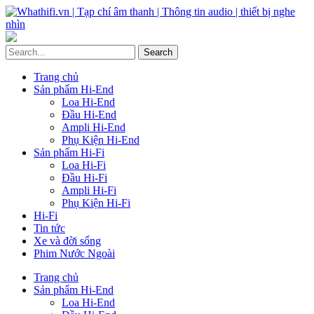
Trang chủ
Sản phẩm Hi-End
Loa Hi-End
Đầu Hi-End
Ampli Hi-End
Phụ Kiện Hi-End
Sản phẩm Hi-Fi
Loa Hi-Fi
Đầu Hi-Fi
Ampli Hi-Fi
Phụ Kiện Hi-Fi
Hi-Fi
Tin tức
Xe và đời sống
Phim Nước Ngoài
Trang chủ
Sản phẩm Hi-End
Loa Hi-End