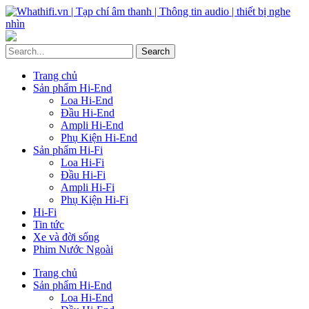
Trang chủ
Sản phẩm Hi-End
Loa Hi-End
Đầu Hi-End
Ampli Hi-End
Phụ Kiện Hi-End
Sản phẩm Hi-Fi
Loa Hi-Fi
Đầu Hi-Fi
Ampli Hi-Fi
Phụ Kiện Hi-Fi
Hi-Fi
Tin tức
Xe và đời sống
Phim Nước Ngoài
Trang chủ
Sản phẩm Hi-End
Loa Hi-End