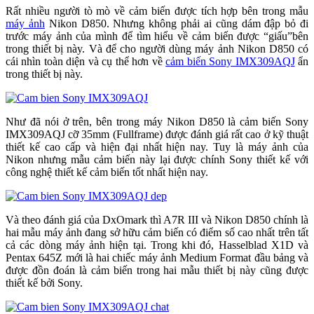
Rất nhiều người tò mò về cảm biến được tích hợp bên trong mẫu
máy ảnh
Nikon D850. Nhưng không phải ai cũng dám đập bỏ đi
trước máy ảnh của mình để tìm hiểu về cảm biến được “giấu”bên
trong thiết bị này. Và để cho người dùng máy ảnh Nikon D850 có
cái nhìn toàn diện và cụ thể hơn về
cảm biến Sony IMX309AQJ
ẩn
trong thiết bị này.
Như đã nói ở trên, bên trong máy Nikon D850 là cảm biến Sony
IMX309AQJ cỡ 35mm (Fullframe) được đánh giá rất cao ở kỹ thuật
thiết kế cao cấp và hiện đại nhất hiện nay. Tuy là máy ảnh của
Nikon nhưng mẫu cảm biến này lại được chính Sony thiết kế với
công nghệ thiết kế cảm biến tốt nhất hiện nay.
Và theo đánh giá của DxOmark thì A7R III và Nikon D850 chính là
hai mẫu máy ảnh đang sở hữu cảm biến có điểm số cao nhất trên tất
cả các dòng máy ảnh hiện tại. Trong khi đó, Hasselblad X1D và
Pentax 645Z mới là hai chiếc máy ảnh Medium Format đầu bảng và
được đồn đoán là cảm biến trong hai mẫu thiết bị này cũng được
thiết kế bởi Sony.