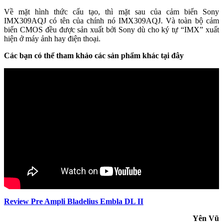
Về mặt hình thức cấu tạo, thì mặt sau của cảm biến Sony
IMX309AQJ có tên của chính nó IMX309AQJ. Và toàn bộ cảm
biến CMOS đều được sản xuất bởi Sony dù cho ký tự “IMX” xuất
hiện ở máy ảnh hay điện thoại.
Các bạn có thể tham khảo các sản phẩm khác tại đây
Review Pre Ampli Bladelius Embla DL II
Yên Vũ