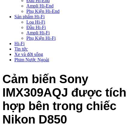
Đầu Hi-End
Ampli Hi-End
Phụ Kiện Hi-End
Sản phẩm Hi-Fi
Loa Hi-Fi
Đầu Hi-Fi
Ampli Hi-Fi
Phụ Kiện Hi-Fi
Hi-Fi
Tin tức
Xe và đời sống
Phim Nước Ngoài
Cảm biến Sony
IMX309AQJ được tích
hợp bên trong chiếc
Nikon D850