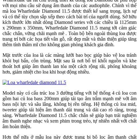
với mọi nhu cầu sử dụng âm thanh của các audiophile. Chính vì thế
mà loa Wharfedale Diamond 11.5 được thiết kế sang trọng, lịch sự
và có thể tùy chọn sắp xếp theo cách bài trí của người dùng. Sở hữu
kích thước lớn nhất dòng Diamond series với các chiều là 1125mm
x 290mm x 350mm, Wharfedale Diamond 11.5 mang tới cảm giác
chắc chắn, vững chãi mạnh mẽ . Toàn bộ bên ngoài thùng loa được
trang trí bởi các họa tiết vân gỗ, rất đẹp mắt và thân thiện giúp tăng
thêm tính thẩm mĩ cho không gian phòng khách gia đình.
Mặt trước của loa là các màng lưới bao bọc giúp bảo vệ loa tránh
khỏi bụi bẩn, côn trùng. Mặt sau là nơi bố trí khối nguồn và khe
thoát hơi giúp âm thanh lan tỏa một cách rộng rãi, phóng khoáng
hơn, giảm nhiệt cho loa khi hoạt động nhiều.
Model này có cấu trúc loa 3 đường tiếng với hệ thống 4 củ loa con
gồm hai củ loa bass 200mm giúp tái tạo âm trầm mạnh mẽ với âm
bass nội lực và sâu lắng, không bị rền tiếng. Hệ thống củ loa mid,
tweeter giúp tái hiện âm thanh dải trung và dải cao rõ ràng, trong
sáng. Wharfedale Diamond 11.5 chắc chắn sẽ giúp bạn trải nghiệm
âm thanh nghe nhạc và xem phim trong trẻo, tự nhiên nhất với chất
âm hoàn thiện.
Hơn thế nữa ở mẫu loa này được trang bị bộ lọc âm thanh chất