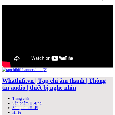
Whathifi.vn | Tạp chí âm thanh | Thông
tin audio | thiết bị nghe nhìn
Trang chủ
Sản phẩm Hi-End
Sản phẩm Hi-Fi
Hi-Fi