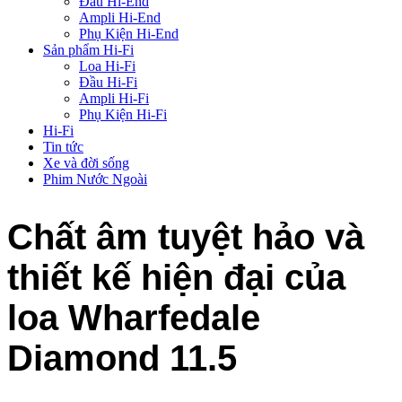
Đầu Hi-End
Ampli Hi-End
Phụ Kiện Hi-End
Sản phẩm Hi-Fi
Loa Hi-Fi
Đầu Hi-Fi
Ampli Hi-Fi
Phụ Kiện Hi-Fi
Hi-Fi
Tin tức
Xe và đời sống
Phim Nước Ngoài
Chất âm tuyệt hảo và
thiết kế hiện đại của
loa Wharfedale
Diamond 11.5