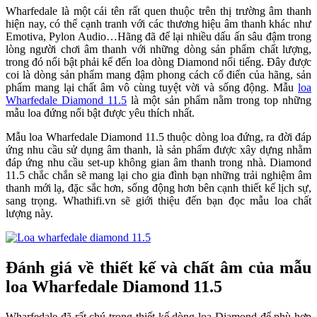
Wharfedale là một cái tên rất quen thuộc trên thị trường âm thanh
hiện nay, có thể cạnh tranh với các thương hiệu âm thanh khác như
Emotiva, Pylon Audio…Hãng đã để lại nhiều dấu ấn sâu đậm trong
lòng người chơi âm thanh với những dòng sản phẩm chất lượng,
trong đó nổi bật phải kể đến loa dòng Diamond nổi tiếng. Đây được
coi là dòng sản phẩm mang đậm phong cách cổ điển của hãng, sản
phẩm mang lại chất âm vô cùng tuyệt vời và sống động. Mẫu
loa
Wharfedale Diamond 11.5
là một sản phẩm nằm trong top những
mẫu loa đứng nổi bật được yêu thích nhất.
Mẫu loa Wharfedale Diamond 11.5 thuộc dòng loa đứng, ra đời đáp
ứng nhu cầu sử dụng âm thanh, là sản phẩm được xây dựng nhằm
đáp ứng nhu cầu set-up không gian âm thanh trong nhà. Diamond
11.5 chắc chắn sẽ mang lại cho gia đình bạn những trải nghiệm âm
thanh mới lạ, đặc sắc hơn, sống động hơn bên cạnh thiết kế lịch sự,
sang trọng. Whathifi.vn sẽ giới thiệu đến bạn đọc mẫu loa chất
lượng này.
Đánh giá về thiết kế và chất âm của mẫu
loa Wharfedale Diamond 11.5
Wharfedale đã rất chú trong thiết kế dòng loa Diamond để phù hợp