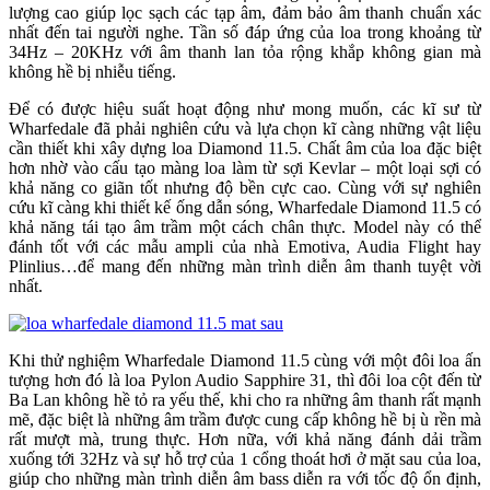
lượng cao giúp lọc sạch các tạp âm, đảm bảo âm thanh chuẩn xác
nhất đến tai người nghe. Tần số đáp ứng của loa trong khoảng từ
34Hz – 20KHz với âm thanh lan tỏa rộng khắp không gian mà
không hề bị nhiễu tiếng.
Để có được hiệu suất hoạt động như mong muốn, các kĩ sư từ
Wharfedale đã phải nghiên cứu và lựa chọn kĩ càng những vật liệu
cần thiết khi xây dựng loa Diamond 11.5. Chất âm của loa đặc biệt
hơn nhờ vào cấu tạo màng loa làm từ sợi Kevlar – một loại sợi có
khả năng co giãn tốt nhưng độ bền cực cao. Cùng với sự nghiên
cứu kĩ càng khi thiết kế ống dẫn sóng, Wharfedale Diamond 11.5 có
khả năng tái tạo âm trầm một cách chân thực. Model này có thể
đánh tốt với các mẫu ampli của nhà Emotiva, Audia Flight hay
Plinlius…để mang đến những màn trình diễn âm thanh tuyệt vời
nhất.
Khi thử nghiệm Wharfedale Diamond 11.5 cùng với một đôi loa ấn
tượng hơn đó là loa Pylon Audio Sapphire 31, thì đôi loa cột đến từ
Ba Lan không hề tỏ ra yếu thế, khi cho ra những âm thanh rất mạnh
mẽ, đặc biệt là những âm trầm được cung cấp không hề bị ù rền mà
rất mượt mà, trung thực. Hơn nữa, với khả năng đánh dải trầm
xuống tới 32Hz và sự hỗ trợ của 1 cổng thoát hơi ở mặt sau của loa,
giúp cho những màn trình diễn âm bass diễn ra với tốc độ ổn định,