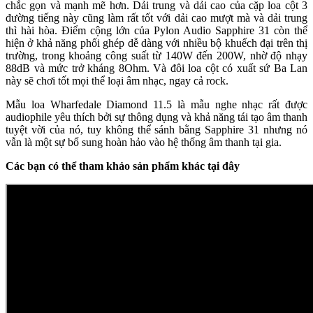
chắc gọn và mạnh mẽ hơn. Dải trung và dải cao của cặp loa cột 3
đường tiếng này cũng làm rất tốt với dải cao mượt mà và dải trung
thì hài hòa. Điểm cộng lớn của Pylon Audio Sapphire 31 còn thể
hiện ở khả năng phối ghép dễ dàng với nhiều bộ khuếch đại trên thị
trường, trong khoảng công suất từ 140W đến 200W, nhờ độ nhạy
88dB và mức trở kháng 8Ohm. Và đôi loa cột có xuất sứ Ba Lan
này sẽ chơi tốt mọi thể loại âm nhạc, ngay cả rock.
Mẫu loa Wharfedale Diamond 11.5 là mẫu nghe nhạc rất được
audiophile yêu thích bởi sự thông dụng và khả năng tái tạo âm thanh
tuyệt vời của nó, tuy không thể sánh bằng Sapphire 31 nhưng nó
vẫn là một sự bổ sung hoàn hảo vào hệ thống âm thanh tại gia.
Các bạn có thể tham khảo sản phẩm khác tại đây