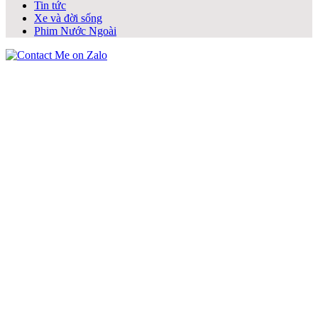
Tin tức
Xe và đời sống
Phim Nước Ngoài