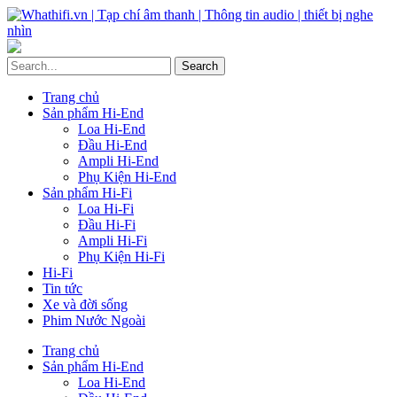
Trang chủ
Sản phẩm Hi-End
Loa Hi-End
Đầu Hi-End
Ampli Hi-End
Phụ Kiện Hi-End
Sản phẩm Hi-Fi
Loa Hi-Fi
Đầu Hi-Fi
Ampli Hi-Fi
Phụ Kiện Hi-Fi
Hi-Fi
Tin tức
Xe và đời sống
Phim Nước Ngoài
Trang chủ
Sản phẩm Hi-End
Loa Hi-End