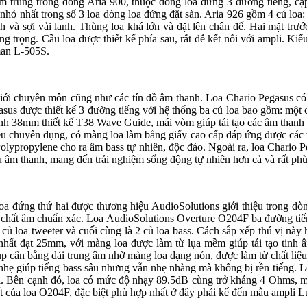
ẩm tầm trung trong dòng Aria 900, thuộc dòng loa đứng 3 đường tiếng, c
 nhỏ nhất trong số 3 loa dòng loa đứng đặt sàn. Aria 926 gồm 4 củ loa:
 và sợi vải lanh. Thùng loa khá lớn và đặt lên chân đế. Hai mặt tr
ọng. Cầu loa được thiết kế phía sau, rất dễ kết nối với ampli. Kiểu dáng
uxman L-505S.
iới chuyên môn cũng như các tín đồ âm thanh. Loa Chario Pegasus có k
us được thiết kế 3 đường tiếng với hệ thống ba củ loa bao gồm: một 
kính 38mm thiết kế T38 Wave Guide, mái vòm giúp tái tạo các âm thanh
u chuyên dụng, có màng loa làm bằng giấy cao cấp đáp ứng được các 
Polypropylene cho ra âm bass tự nhiên, độc đáo. Ngoài ra, loa Chario 
 âm thanh, mang đến trải nghiệm sống động tự nhiên hơn cả và rất phu
 loa đứng thứ hai được thương hiệu AudioSolutions giới thiệu trong 
i chất âm chuẩn xác. Loa AudioSolutions Overture O204F ba đường tiến
là củ loa tweeter và cuối cùng là 2 củ loa bass. Cách sắp xếp thú vị 
 nhất đạt 25mm, với màng loa được làm từ lụa mềm giúp tái tạo tinh â
ng giúp cân bằng dải trung âm nhờ màng loa dạng nón, được làm từ chất 
 giúp tiếng bass sâu nhưng vẫn nhẹ nhàng mà không bị rền tiếng. Loa c
 vị. Bên cạnh đó, loa có mức độ nhạy 89.5dB cùng trở kháng 4 Ohms, mứ
của loa O204F, đặc biệt phù hợp nhất ở đây phải kể đến mẫu ampl