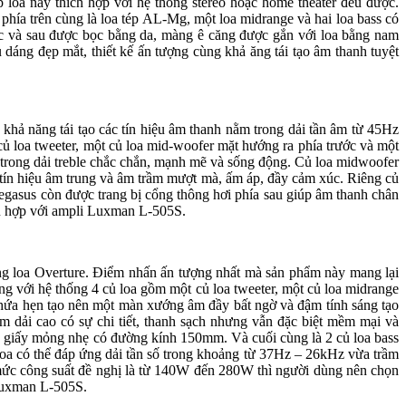
ặp loa này thích hợp với hệ thống stereo hoặc home theater đều được.
 phía trên cùng là loa tép AL-Mg, một loa midrange và hai loa bass có
ước và sau được bọc bằng da, màng ê căng được gắn với loa bằng nam
 đẹp mắt, thiết kế ấn tượng cùng khả ăng tái tạo âm thanh tuyệt
hả năng tái tạo các tín hiệu âm thanh nằm trong dải tần âm từ 45Hz
củ loa tweeter, một củ loa mid-woofer mặt hướng ra phía trước và một
 trong dải treble chắc chắn, mạnh mẽ và sống động. Củ loa midwoofer
tín hiệu âm trung và âm trầm mượt mà, ấm áp, đầy cảm xúc. Riêng củ
Pegasus còn được trang bị cổng thông hơi phía sau giúp âm thanh chân
̀ hợp với ampli Luxman L-505S.
dòng loa Overture. Điểm nhấn ấn tượng nhất mà sản phẩm này mang lại
g với hệ thống 4 củ loa gồm một củ loa tweeter, một củ loa midrange
này hứa hẹn tạo nên một màn xướng âm đầy bất ngờ và đậm tính sáng tạo
m dải cao có sự chi tiết, thanh sạch nhưng vẫn đặc biệt mềm mại và
liệu giấy mỏng nhẹ có đường kính 150mm. Và cuối cùng là 2 củ loa bass
ó thể đáp ứng dải tần số trong khoảng từ 37Hz – 26kHz vừa trầm
c công suất đề nghị là từ 140W đến 280W thì người dùng nên chọn
i Luxman L-505S.