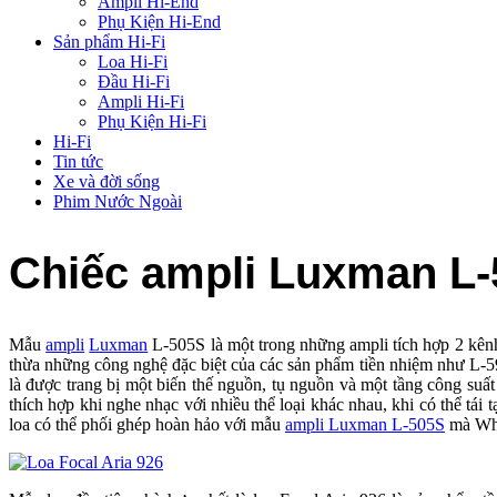
Ampli Hi-End
Phụ Kiện Hi-End
Sản phẩm Hi-Fi
Loa Hi-Fi
Đầu Hi-Fi
Ampli Hi-Fi
Phụ Kiện Hi-Fi
Hi-Fi
Tin tức
Xe và đời sống
Phim Nước Ngoài
Chiếc ampli Luxman L-5
Mẫu
ampli
Luxman
L-505S là một trong những ampli tích hợp 2 kênh
thừa những công nghệ đặc biệt của các sản phẩm tiền nhiệm nh
là được trang bị một biến thế nguồn, tụ nguồn và một tầng công su
thích hợp khi nghe nhạc với nhiều thể loại khác nhau, khi có thể tái
loa có thể phối ghép hoàn hảo với mẫu
ampli Luxman L-505S
mà What