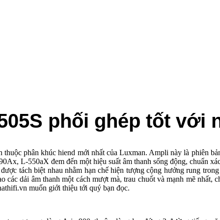
05S phối ghép tốt với 
 thuộc phân khúc hiend mới nhất của Luxman. Ampli này là phiên bản 
ư L-590Ax, L-550aX đem đến một hiệu suất âm thanh sống động, chuẩn 
ất được tách biệt nhau nhằm hạn chế hiện tượng cộng hưởng rung tro
 tạo các dải âm thanh một cách mượt mà, trau chuốt và mạnh mẽ nhất, ch
hifi.vn muốn giới thiệu tới quý bạn đọc.