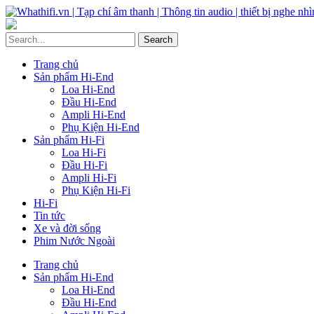
Trang chủ
Sản phẩm Hi-End
Loa Hi-End
Đầu Hi-End
Ampli Hi-End
Phụ Kiện Hi-End
Sản phẩm Hi-Fi
Loa Hi-Fi
Đầu Hi-Fi
Ampli Hi-Fi
Phụ Kiện Hi-Fi
Hi-Fi
Tin tức
Xe và đời sống
Phim Nước Ngoài
Trang chủ
Sản phẩm Hi-End
Loa Hi-End
Đầu Hi-End