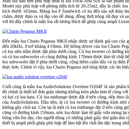
Mẫu loa đầu tiên phù hợp nhất là loa Focal Aria 926 là sản ph
Model này phù hợp với phòng diện tích từ 20-25m2, đây là chiếc loa
kích thước 165mm. Màng loa F Sandwich có ba đến sáu sợi thủy tinh
châm, được tháo ra và lắp vào dễ dàng, đồng thời trông rất đẹp và sang tr
vời thì đây chính là mẫu loa rất tương thích để ghép cùng ampli L
Đến mẫu loa Chario Pegasus MKII nhận được sự đánh giá cao của g
đến 20kHz, ở trở kháng 4 Ohms. Hệ thống driver của loa Chario Pegas
củ loa siêu trầm được đặt phía dưới cùng. Củ loa tweeter có đường 
và củ loa subwoofer có cùng đường kính 170mm được làm từ chất liệ
loa subwoofer đặt ở phía dưới cùng, cộng thêm cuộn dây và tụ điện 
thực hơn. Chính vì vậy, loa Chario Pegasus mở rộng được các tín hiệu
Cuối cùng là mẫu loa AudioSolutions Overture O204F là sản phẩm
đó chính là thiết kế đơn giản nhưng không kém phần tinh tế cùng vớ
và hai củ loa bass. Củ loa midrange được đặt ở trên cùng, tiếp theo 
của AudioSolutions. Đầu tiên, là củ loa tweeter có đường kính nhỏ
không gây chói tai. Còn lại là một củ loa midrange đặt ở trên cù
cũng có đường kính 150mm, nón loa được làm từ giấy vừa mỏng lại nhẹ
bổng vừa êm dịu, cho người dùng có những phút giây thư giãn thú
thiết bị ampli phối ghép phù hợp để làm bật lên chất âm đặc trung nhất 