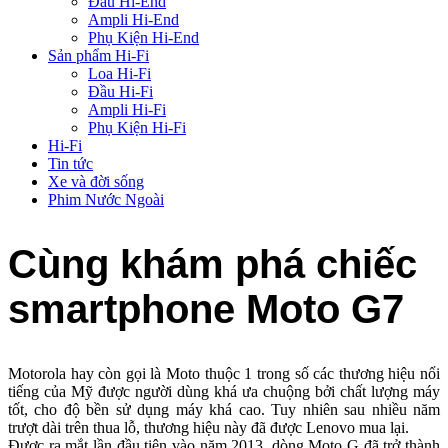
Đầu Hi-End
Ampli Hi-End
Phụ Kiện Hi-End
Sản phẩm Hi-Fi
Loa Hi-Fi
Đầu Hi-Fi
Ampli Hi-Fi
Phụ Kiện Hi-Fi
Hi-Fi
Tin tức
Xe và đời sống
Phim Nước Ngoài
Cùng khám phá chiếc
smartphone Moto G7
Motorola hay còn gọi là Moto thuộc 1 trong số các thương hiệu nổi
tiếng của Mỹ được người dùng khá ưa chuộng bởi chất lượng máy
tốt, cho độ bền sử dụng máy khá cao. Tuy nhiên sau nhiều năm
trượt dài trên thua lỗ, thương hiệu này đã được Lenovo mua lại.
Được ra mắt lần đầu tiên vào năm 2013, dòng Moto G đã trở thành