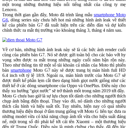
một trong những thương hiệu nổi tiếng nhất của công ty mẹ
Lenovo.
Trong thời gian gần đây, Moto đã trình làng mẫu
smartphone Moto
G6
, dòng series này chưa hết hot mà những hình ảnh leak về thiết
kế của phiên bản G7 đã xuất hiện trên các diễn đàn và dự kiến
chính thức ra mắt thị trường vào khoảng tháng 3, tháng 4 năm sau.
Về cơ bản, những hình ảnh leak này sẽ là các bức ảnh render cuối
cùng của phiên bản G7. Nó sẽ được gửi toàn bộ cho các báo với hy
vọng sớm được ra mắt trong những ngày cuối năm bận rộn này.
Theo như thông tin từ một số tài khoản cá nhân của Moto thì phiên
bản
smartphone
Moto G7 này sẽ được trang bị màn hình full HD
6.4 inch với tỷ lệ 18:9. Ngoài ra, màn hình trước của Moto G7 sẽ
được thiết kế phần lẹm cắt theo dạng hình giọt nước giống như các
thiết kế ở các dòng smartphone của Oppo và OnePlus. Điều này cho
thấy xu hướng “giọt nước” sẽ trở thành mốt trong năm 2019 tới đây.
Moto G chưa bao giờ là sự lựa chọn tốt dành cho những người thích
chụp ảnh bằng điện thoại. Thay vào đó, nó dành cho những người
thích cấu hình và hiệu suất tốt. Tuy nhiên, hiện nay có quá nhiều
thương hiệu điện thoại ở tầm trung giống với Moto G liên tục đưa ra
những model vừa có khả năng chụp ảnh tốt vừa cho hiệu suất đáng
nể, một trong số đó phải kể tới cái tên Xiaomi – một thương hiệu
đến từ Trung Quốc. Điều này là minh chứng cho thấy, đã đến lúc