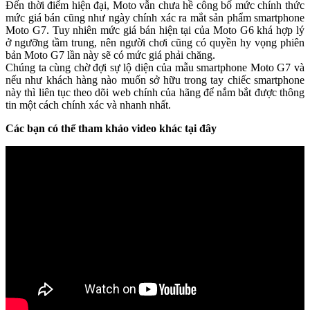
Đến thời điểm hiện đại, Moto vẫn chưa hề công bố mức chính thức
mức giá bán cũng như ngày chính xác ra mắt sản phẩm smartphone
Moto G7. Tuy nhiên mức giá bán hiện tại của Moto G6 khá hợp lý
ở ngưỡng tầm trung, nên người chơi cũng có quyền hy vọng phiên
bản Moto G7 lần này sẽ có mức giá phải chăng.
Chúng ta cùng chờ đợi sự lộ diện của mẫu smartphone Moto G7 và
nếu như khách hàng nào muốn sở hữu trong tay chiếc smartphone
này thì liên tục theo dõi web chính của hãng để nắm bắt được thông
tin một cách chính xác và nhanh nhất.
Các bạn có thể tham khảo video khác tại đây