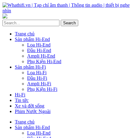
Trang chủ
Sản phẩm Hi-End
Loa Hi-End
Đầu Hi-End
Ampli Hi-End
Phụ Kiện Hi-End
Sản phẩm Hi-Fi
Loa Hi-Fi
Đầu Hi-Fi
Ampli Hi-Fi
Phụ Kiện Hi-Fi
Hi-Fi
Tin tức
Xe và đời sống
Phim Nước Ngoài
Trang chủ
Sản phẩm Hi-End
Loa Hi-End