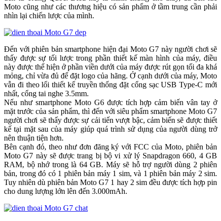
Moto cũng như các thương hiệu có sản phẩm ở tầm trung cần phải
nhìn lại chiến lược của mình.
Đến với phiên bản smartphone hiện đại Moto G7 này người chơi sẽ
thấy được sự tối lược trong phần thiết kế màn hình của máy, điều
này được thể hiện ở phần viền dưới của máy được rút gọn tối đa khá
mỏng, chỉ vừa đủ để đặt logo của hãng. Ở cạnh dưới của máy, Moto
vẫn đi theo lối thiết kế truyền thống đặt cổng sạc USB Type-C mới
nhất, cổng tai nghe 3.5mm.
Nếu như smartphone Moto G6 được tích hợp cảm biến vân tay ở
mặt trước của sản phẩm, thì đến với siêu phẩm smartphone Moto G7
người chơi sẽ thấy được sự cải tiến vượt bậc, cảm biến sẽ được thiết
kế tại mặt sau của máy giúp quá trình sử dụng của người dùng trở
nên thuận tiện hơn.
Bên cạnh đó, theo như đơn đăng ký với FCC của Moto, phiên bản
Moto G7 này sẽ được trang bị bộ vi xử lý Snapdragon 660, 4 GB
RAM, bộ nhớ trong là 64 GB. Máy sẽ hỗ trợ người dùng 2 phiên
bản, trong đó có 1 phiên bản máy 1 sim, và 1 phiên bản máy 2 sim.
Tuy nhiên dù phiên bản Moto G7 1 hay 2 sim đều được tích hợp pin
cho dung lượng lớn lên đến 3.000mAh.