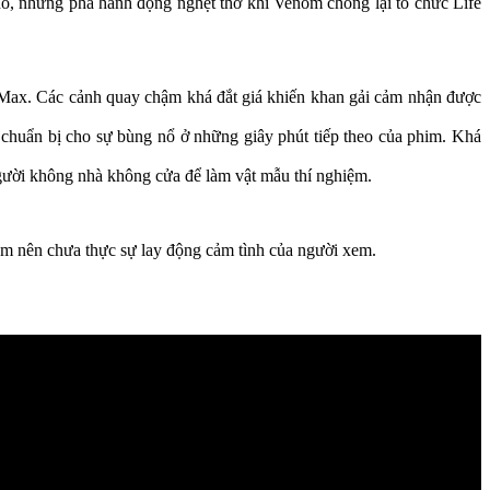
ổ, những pha hành động nghẹt thở khi Venom chống lại tổ chức Life
d Max. Các cảnh quay chậm khá đắt giá khiến khan gải cảm nhận được
 chuẩn bị cho sự bùng nổ ở những giây phút tiếp theo của phim. Khá
gười không nhà không cửa để làm vật mẫu thí nghiệm.
ắm nên chưa thực sự lay động cảm tình của người xem.