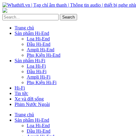
Trang chủ
Sản phẩm Hi-End
Loa Hi-End
Đầu Hi-End
Ampli Hi-End
Phụ Kiện Hi-End
Sản phẩm Hi-Fi
Loa Hi-Fi
Đầu Hi-Fi
Ampli Hi-Fi
Phụ Kiện Hi-Fi
Hi-Fi
Tin tức
Xe và đời sống
Phim Nước Ngoài
Trang chủ
Sản phẩm Hi-End
Loa Hi-End
Đầu Hi-End