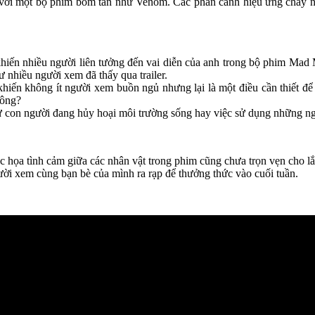
 với một bộ phim bom tấn như Venom. Các phân cảnh hiệu ứng cháy n
khiến nhiều người liên tưởng đến vai diễn của anh trong bộ phim Ma
 nhiều người xem đã thấy qua trailer.
iến không ít người xem buồn ngủ nhưng lại là một điều cần thiết để
hông?
hư con người đang hủy hoại môi trường sống hay việc sử dụng những n
c họa tình cảm giữa các nhân vật trong phim cũng chưa trọn vẹn cho l
i xem cùng bạn bè của mình ra rạp để thưởng thức vào cuối tuần.