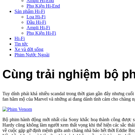
Ampli Hi-End
Phụ Kiện Hi-End
Sản phẩm Hi-Fi
Loa Hi-Fi
Đầu Hi-Fi
Ampli Hi-Fi
Phụ Kiện Hi-Fi
Hi-Fi
Tin tức
Xe và đời sống
Phim Nước Ngoài
Cùng trải nghiệm bộ 
Tuy dính phải khá nhiều scandal trong thời gian gần đây nhưng cuố
fan hâm mộ của Marvel và những ai đang dành tình cảm cho chàng ngư
Bộ phim hành động mới nhất của Sony khắc hoạ thành công được sự
Hardy cũng không làm người xem thất vọng khi thể hiện các sắc thái
về cuộc gặp gỡ định mệnh giữa anh chàng nhà báo hết thời Eddie Br