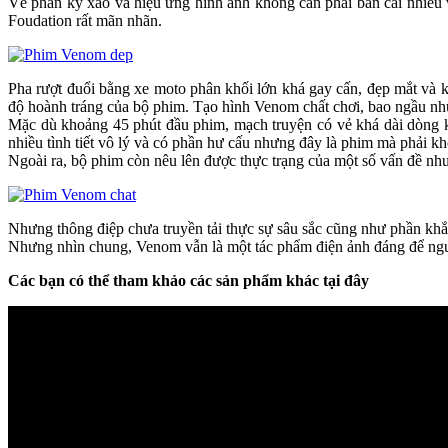
Về phần kỹ xảo và hiệu ứng hình ảnh không cần phải bàn cãi nhiều
Foudation rất mãn nhãn.
Pha rượt đuổi bằng xe moto phân khối lớn khá gay cấn, đẹp mắt và 
độ hoành tráng của bộ phim. Tạo hình Venom chất chơi, bao ngầu như
Mặc dù khoảng 45 phút đầu phim, mạch truyện có vẻ khá dài dòng kh
nhiều tình tiết vô lý và có phần hư cấu nhưng đây là phim mà phải k
Ngoài ra, bộ phim còn nêu lên được thực trạng của một số vấn đề n
Nhưng thông điệp chưa truyền tải thực sự sâu sắc cũng như phần khắ
Nhưng nhìn chung, Venom vẫn là một tác phẩm điện ảnh đáng để ngườ
Các bạn có thể tham khảo các sản phẩm khác tại đây