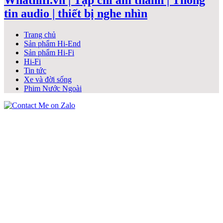
Whathifi.vn | Tạp chí âm thanh | Thông
tin audio | thiết bị nghe nhìn
Trang chủ
Sản phẩm Hi-End
Sản phẩm Hi-Fi
Hi-Fi
Tin tức
Xe và đời sống
Phim Nước Ngoài