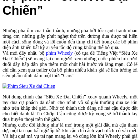
Chiến”
Những pha ôm cua thần thành, những pha bứt tốc cạnh tranh nhau
từng cm, những giây phút nghẹt thở trên đường đua được tái hiện
một cách sống động và lôi cuốn đến từng chi tiết trong các bộ phim
điện ảnh khiến bất kỳ ai yêu tốc độ cũng không thể bỏ qua.
Và mới đây nhất, bộ
phim Wheely
(có tựa đề Tiếng Việt “Siêu Xe
Đại Chiến”) sẽ mang lại cho người xem những cuộc phiêu lưu rượt
đuổi đầy hấp dẫn pha thêm một chút hài hước và lãng mạn. Có lẽ
chỉ cần xem qua trailer của bộ phim nhiều khán giả sẽ liên tưởng tới
siêu phẩm đình đám một thời “Cars”.
Nội dung chính của “Siêu Xe Đại Chiến” xoay quanh Wheely, một
tay đua cự phách đã dành cho mình vô số giải thưởng đua xe lớn
nhỏ trên khắp thế giới. Nhờ có thành tích đáng nể mà cậu được đặt
cho biệt danh là Tia Chớp. Cậu cũng được kỳ vọng sẽ trở thành tay
đua huyền thoại trên thế giới.
Nhưng cuộc đời không như là mơ, trong một giải đấu mà cậu tham
dự, một tai nạn bất ngờ ấp tới khi cậu chỉ cách vạch đích có vài mét.
Và hậu quả mà vụ tai nạn mang lại vô cùng lớn khi Wheely phải giã