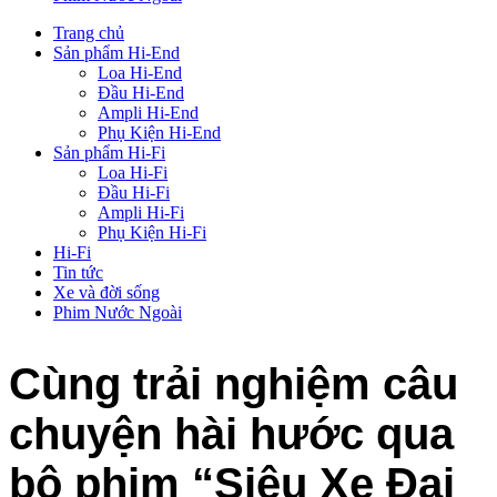
Trang chủ
Sản phẩm Hi-End
Loa Hi-End
Đầu Hi-End
Ampli Hi-End
Phụ Kiện Hi-End
Sản phẩm Hi-Fi
Loa Hi-Fi
Đầu Hi-Fi
Ampli Hi-Fi
Phụ Kiện Hi-Fi
Hi-Fi
Tin tức
Xe và đời sống
Phim Nước Ngoài
Cùng trải nghiệm câu
chuyện hài hước qua
bộ phim “Siêu Xe Đại