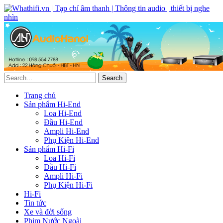
Trang chủ
Sản phẩm Hi-End
Loa Hi-End
Đầu Hi-End
Ampli Hi-End
Phụ Kiện Hi-End
Sản phẩm Hi-Fi
Loa Hi-Fi
Đầu Hi-Fi
Ampli Hi-Fi
Phụ Kiện Hi-Fi
Hi-Fi
Tin tức
Xe và đời sống
Phim Nước Ngoài