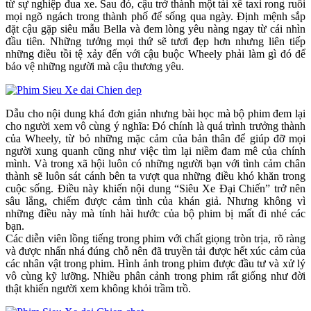
từ sự nghiệp đua xe. Sau đó, cậu trở thành một tài xế taxi rong ruổi
mọi ngõ ngách trong thành phố để sống qua ngày. Định mệnh sắp
đặt cậu gặp siêu mẫu Bella và đem lòng yêu nàng ngay từ cái nhìn
đầu tiên. Những tưởng mọi thứ sẽ tươi đẹp hơn nhưng liên tiếp
những điều tồi tệ xảy đến với cậu buộc Wheely phải làm gì đó để
bảo vệ những người mà cậu thương yêu.
Dẫu cho nội dung khá đơn giản nhưng bài học mà bộ phim đem lại
cho người xem vô cùng ý nghĩa: Đó chính là quá trình trưởng thành
của Wheely, từ bỏ những mặc cảm của bản thân để giúp đỡ mọi
người xung quanh cũng như việc tìm lại niềm đam mê của chính
mình. Và trong xã hội luôn có những người bạn với tình cảm chân
thành sẽ luôn sát cánh bên ta vượt qua những điều khó khăn trong
cuộc sống. Điều này khiến nội dung “Siêu Xe Đại Chiến” trở nên
sâu lắng, chiếm được cảm tình của khán giả. Nhưng không vì
những điều này mà tính hài hước của bộ phim bị mất đi nhé các
bạn.
Các diễn viên lồng tiếng trong phim với chất giọng tròn trịa, rõ ràng
và được nhấn nhá đúng chỗ nên đã truyền tải được hết xúc cảm của
các nhân vật trong phim. Hình ảnh trong phim được đầu tư và xử lý
vô cùng kỹ lưỡng. Nhiều phân cảnh trong phim rất giống như đời
thật khiến người xem không khỏi trầm trồ.