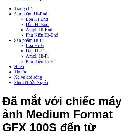
Trang chủ
Sản phẩm Hi-End
Loa Hi-End
Đầu Hi-End
Ampli Hi-End
Phụ Kiện Hi-End
Sản phẩm Hi-Fi
Loa Hi-Fi
Đầu Hi-Fi
Ampli Hi-Fi
Phụ Kiện Hi-Fi
Hi-Fi
Tin tức
Xe và đời sống
Phim Nước Ngoài
Đã mắt với chiếc máy
ảnh Medium Format
GFX 100S đến từ