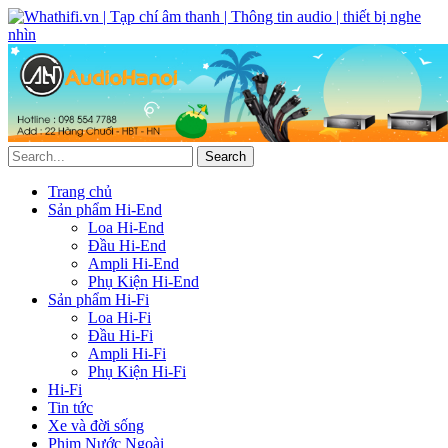
Trang chủ
Sản phẩm Hi-End
Loa Hi-End
Đầu Hi-End
Ampli Hi-End
Phụ Kiện Hi-End
Sản phẩm Hi-Fi
Loa Hi-Fi
Đầu Hi-Fi
Ampli Hi-Fi
Phụ Kiện Hi-Fi
Hi-Fi
Tin tức
Xe và đời sống
Phim Nước Ngoài