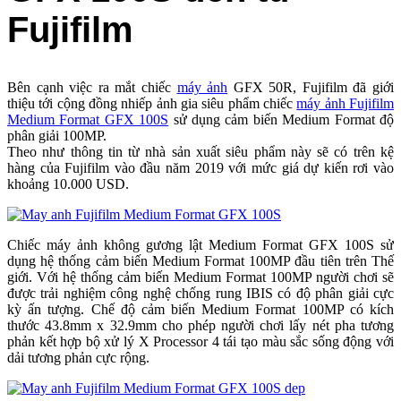
Fujifilm
Bên cạnh việc ra mắt chiếc
máy ảnh
GFX 50R, Fujifilm đã giới
thiệu tới cộng đồng nhiếp ảnh gia siêu phẩm chiếc
máy ảnh Fujifilm
Medium Format GFX 100S
sử dụng cảm biến Medium Format độ
phân giải 100MP.
Theo như thông tin từ nhà sản xuất siêu phẩm này sẽ có trên kệ
hàng của Fujifilm vào đầu năm 2019 với mức giá dự kiến rơi vào
khoảng 10.000 USD.
Chiếc máy ảnh không gương lật Medium Format GFX 100S sử
dụng hệ thống cảm biến Medium Format 100MP đầu tiên trên Thế
giới. Với hệ thống cảm biến Medium Format 100MP người chơi sẽ
được trải nghiệm công nghệ chống rung IBIS có độ phân giải cực
kỳ ấn tượng. Chế độ cảm biến Medium Format 100MP có kích
thước 43.8mm x 32.9mm cho phép người chơi lấy nét pha tương
phản kết hợp bộ xử lý X Processor 4 tái tạo màu sắc sống động với
dải tương phản cực rộng.