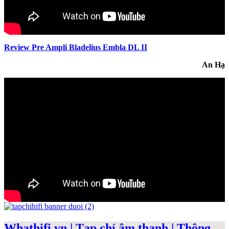
Review Pre Ampli Bladelius Embla DL II
An Hạ
Whathifi.vn | Tạp chí âm thanh | Thông