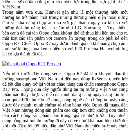
kiêm ca sỹ có tầm cũng như có quyền lực trong lĩnh vực giải trí của
Việt Nam.
Trong năm vừa qua, Huawei gần như là một thương hiệu mới
nhưng lại trở thành một trong những thương hiệu điện thoại đứng
đầu về khả năng chụp ảnh so với giá thành ngay cả khi so với
những đối thủ năng ký, lâu năm như LG, Samsung… Tuy nhiên,
bên cạnh đó cái tên Oppo cũng không thể để thua khi liên tục cho ra
mắt loạt các sản phẩm với camera ấn tượng, trong đó phải kể đến
Oppo R7. Chiếc Oppo R7 này được đánh giá có khả năng chụp ảnh
thực sự không thua kém nhiều so với P20 Pro của Huawei nhưng
lại có giá thành rất tốt.
Nếu như trước đây dòng series Oppo R7 đã làm khuynh đảo thị
trường smartphone Việt Nam thì đến nay dòng R-Series quyền lực
đã bắt đầu quay trở lại với sự chào hàng của chiếc smartphone Oppo
R17 Pro. Thông qua đây người dùng tại thị trường Việt Nam cũng
phần nào thấy được vị thế của mình đang càng ngày càng lớn trên
toàn quốc bởi nhu cầu sử dụng công nghệ của chúng ta ngày càng
được đẩy mạnh, minh chứng rõ ràng bằng việc Oppo đã mang đến
Việt Nam những dòng sản phẩm cao cấp hơn chứ không đơn thuần
bán cách dòng sản phẩm tầm trung, giá rẻ như trước. Tuy nhiên
công bằng mà nói thì hướng đi này có vẻ như khá mạo hiểm bởi đối
với một đất nước 95 triệu dân như Việt Nam thì chiến lược này chưa