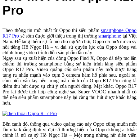
Pro
Theo thông tin mới nhất từ Oppo thì siêu phẩm
smartphone Oppo
R17 Pro
sẽ sớm được giới thiệu trong thị trường
smartphone
tại Việt
Nam. Để tăng thêm sự tò mò cho người chơi, Oppo đã mời nữ ca sỹ
nổi tiếng Hồ Ngọc Hà – vị đại sứ quyền lực của Oppo đóng vai
chính trong video trình diễn sản phẩm lần này.
Ngay sau sự xuất hiện của dòng Oppo Find X, Oppo đã tiếp tục lấn
chiếm thị trường smartphone bằng sự kiện trình làng siêu phẩm
Oppo R17 Pro. Video quảng cáo siêu phẩm này mới được hãng
tung ra nhấn mạnh vào cụm 3 camera hầm hố phía sau, ngoài ra,
cảm biến vân tay bên trong màn hình của Oppo R17 Pro cũng là
điểm thu hút được sự chú ý của người dùng. Mặt khác, Oppo R17
Pro lại được tích hợp công nghệ sạc Super VOOC nhanh nhất có
thể nên siêu phẩm smartphone này lại càng thu hút được khác hàng
hơn.
Bên cạnh đó, thông qua video quảng cáo này Oppo cũng muốn một
lần nữa khẳng định vị đại sứ thương hiệu của Oppo không ai khác
chính là nữ ca sỹ Hồ Ngọc Hà – Một trong những nữ diễn viên