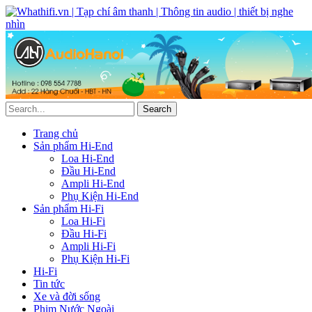
Trang chủ
Sản phẩm Hi-End
Loa Hi-End
Đầu Hi-End
Ampli Hi-End
Phụ Kiện Hi-End
Sản phẩm Hi-Fi
Loa Hi-Fi
Đầu Hi-Fi
Ampli Hi-Fi
Phụ Kiện Hi-Fi
Hi-Fi
Tin tức
Xe và đời sống
Phim Nước Ngoài