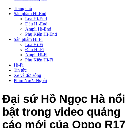
Trang chủ
Sản phẩm Hi-End
Loa Hi-End
Đầu Hi-End
Ampli Hi-End
Phụ Kiện Hi-End
Sản phẩm Hi-Fi
Loa Hi-Fi
Đầu Hi-Fi
Ampli Hi-Fi
Phụ Kiện Hi-Fi
Hi-Fi
Tin tức
Xe và đời sống
Phim Nước Ngoài
Đại sứ Hồ Ngọc Hà nổi
bật trong video quảng
cáo mới của Oppo R17