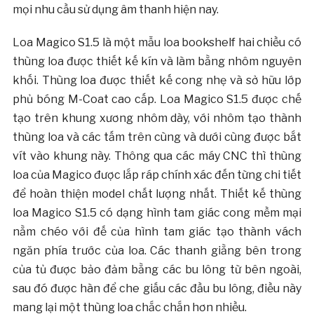
mọi nhu cầu sử dụng âm thanh hiện nay.
Loa Magico S1.5 là một mẫu loa bookshelf hai chiều có
thùng loa được thiết kế kín và làm bằng nhôm nguyên
khối. Thùng loa được thiết kế cong nhẹ và sở hữu lớp
phủ bóng M-Coat cao cấp. Loa Magico S1.5 được chế
tạo trên khung xương nhôm dày, với nhôm tạo thành
thùng loa và các tấm trên cùng và dưới cùng được bắt
vít vào khung này. Thông qua các máy CNC thì thùng
loa của Magico được lắp ráp chính xác đến từng chi tiết
để hoàn thiện model chất lượng nhất. Thiết kế thùng
loa Magico S1.5 có dạng hình tam giác cong mềm mại
nằm chéo với đế của hình tam giác tạo thành vách
ngăn phía trước của loa. Các thanh giằng bên trong
của tủ được bảo đảm bằng các bu lông từ bên ngoài,
sau đó được hàn để che giấu các đầu bu lông, điều này
mang lại một thùng loa chắc chắn hơn nhiều.