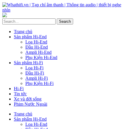
Trang chủ
Sản phẩm Hi-End
Loa Hi-End
Đầu Hi-End
Ampli Hi-End
Phụ Kiện Hi-End
Sản phẩm Hi-Fi
Loa Hi-Fi
Đầu Hi-Fi
Ampli Hi-Fi
Phụ Kiện Hi-Fi
Hi-Fi
Tin tức
Xe và đời sống
Phim Nước Ngoài
Trang chủ
Sản phẩm Hi-End
Loa Hi-End