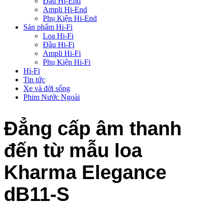
Đầu Hi-End
Ampli Hi-End
Phụ Kiện Hi-End
Sản phẩm Hi-Fi
Loa Hi-Fi
Đầu Hi-Fi
Ampli Hi-Fi
Phụ Kiện Hi-Fi
Hi-Fi
Tin tức
Xe và đời sống
Phim Nước Ngoài
Đẳng cấp âm thanh
đến từ mẫu loa
Kharma Elegance
dB11-S