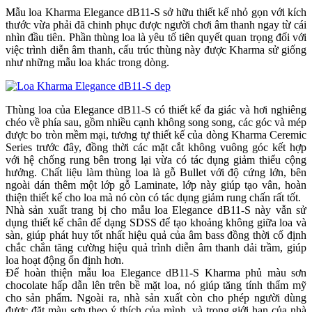
Mẫu loa Kharma Elegance dB11-S sở hữu thiết kế nhỏ gọn với kích
thước vừa phải đã chinh phục được người chơi âm thanh ngay từ cái
nhìn đầu tiên. Phần thùng loa là yêu tố tiên quyết quan trọng đối với
việc trình diễn âm thanh, cấu trúc thùng này được Kharma sử giống
như những mẫu loa khác trong dòng.
Thùng loa của Elegance dB11-S có thiết kế đa giác và hơi nghiêng
chéo về phía sau, gồm nhiều cạnh không song song, các góc và mép
được bo tròn mềm mại, tương tự thiết kế của dòng Kharma Ceremic
Series trước đây, đồng thời các mặt cắt không vuông góc kết hợp
với hệ chống rung bên trong lại vừa có tác dụng giảm thiểu cộng
hưởng. Chất liệu làm thùng loa là gỗ Bullet với độ cứng lớn, bên
ngoài dán thêm một lớp gỗ Laminate, lớp này giúp tạo vân, hoàn
thiện thiết kế cho loa mà nó còn có tác dụng giảm rung chấn rất tốt.
Nhà sản xuất trang bị cho mẫu loa Elegance dB11-S này vẫn sử
dụng thiết kế chân đế dạng SDSS để tạo khoảng không giữa loa và
sàn, giúp phát huy tốt nhất hiệu quả của âm bass đồng thời cố định
chắc chắn tăng cường hiệu quả trình diễn âm thanh dải trầm, giúp
loa hoạt động ổn định hơn.
Để hoàn thiện mẫu loa Elegance dB11-S Kharma phủ màu sơn
chocolate hấp dẫn lên trên bề mặt loa, nó giúp tăng tính thẩm mỹ
cho sản phẩm. Ngoài ra, nhà sản xuất còn cho phép người dùng
được đặt màu sơn theo ý thích của mình, và trong giới hạn của nhà