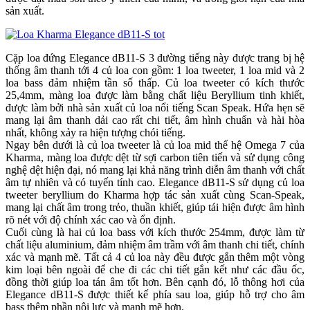
sản xuất.
Cặp loa đứng Elegance dB11-S 3 đường tiếng này được trang bị hệ
thống âm thanh tới 4 củ loa con gồm: 1 loa tweeter, 1 loa mid và 2
loa bass đảm nhiệm tần số thấp. Củ loa tweeter có kích thước
25,4mm, màng loa được làm bằng chất liệu Beryllium tinh khiết,
được làm bởi nhà sản xuất củ loa nổi tiếng Scan Speak. Hứa hẹn sẽ
mang lại âm thanh dải cao rất chi tiết, âm hình chuẩn và hài hòa
nhất, không xảy ra hiện tượng chói tiếng.
Ngay bên dưới là củ loa tweeter là củ loa mid thế hệ Omega 7 của
Kharma, màng loa được dệt từ sợi carbon tiên tiến và sử dụng công
nghệ dệt hiện đại, nó mang lại khả năng trình diễn âm thanh với chất
âm tự nhiên và có tuyến tính cao. Elegance dB11-S sử dụng củ loa
tweeter beryllium do Kharma hợp tác sản xuất cùng Scan-Speak,
mang lại chất âm trong trẻo, thuần khiết, giúp tái hiện được âm hình
rõ nét với độ chính xác cao và ổn định.
Cuối cùng là hai củ loa bass với kích thước 254mm, được làm từ
chất liệu aluminium, đảm nhiệm âm trầm với âm thanh chi tiết, chính
xác và mạnh mẽ. Tất cả 4 củ loa này đều được gắn thêm một vòng
kim loại bên ngoài để che đi các chi tiết gắn kết như các đầu ốc,
đồng thời giúp loa tán âm tốt hơn. Bên cạnh đó, lỗ thông hơi của
Elegance dB11-S được thiết kế phía sau loa, giúp hỗ trợ cho âm
bass thêm phần nội lực và mạnh mẽ hơn.