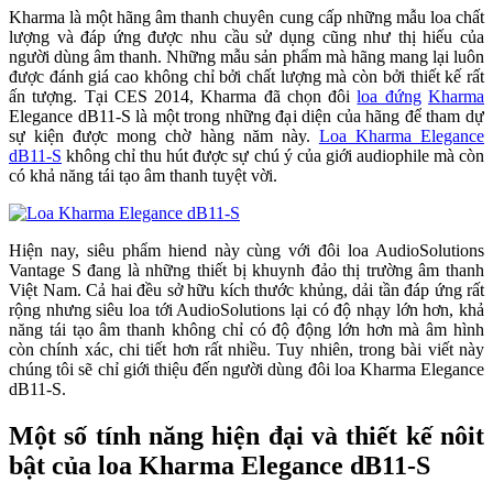
Kharma là một hãng âm thanh chuyên cung cấp những mẫu loa chất
lượng và đáp ứng được nhu cầu sử dụng cũng như thị hiếu của
người dùng âm thanh. Những mẫu sản phẩm mà hãng mang lại luôn
được đánh giá cao không chỉ bởi chất lượng mà còn bởi thiết kế rất
ấn tượng. Tại CES 2014, Kharma đã chọn đôi
loa đứng
Kharma
Elegance dB11-S là một trong những đại diện của hãng để tham dự
sự kiện được mong chờ hàng năm này.
Loa Kharma Elegance
dB11-S
không chỉ thu hút được sự chú ý của giới audiophile mà còn
có khả năng tái tạo âm thanh tuyệt vời.
Hiện nay, siêu phẩm hiend này cùng với đôi loa AudioSolutions
Vantage S đang là những thiết bị khuynh đảo thị trường âm thanh
Việt Nam. Cả hai đều sở hữu kích thước khủng, dải tần đáp ứng rất
rộng nhưng siêu loa tới AudioSolutions lại có độ nhạy lớn hơn, khả
năng tái tạo âm thanh không chỉ có độ động lớn hơn mà âm hình
còn chính xác, chi tiết hơn rất nhiều. Tuy nhiên, trong bài viết này
chúng tôi sẽ chỉ giới thiệu đến người dùng đôi loa Kharma Elegance
dB11-S.
Một số tính năng hiện đại và thiết kế nôit
bật của loa Kharma Elegance dB11-S