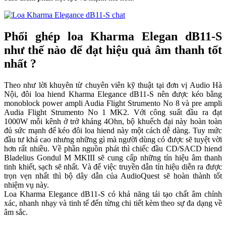
Phối ghép loa Kharma Elegan dB11-S
như thế nào để đạt hiệu quả âm thanh tốt
nhất ?
Theo như lời khuyên từ chuyên viên kỹ thuật tại đơn vị Audio Hà
Nội, đôi loa hiend Kharma Elegance dB11-S nên được kéo bằng
monoblock power ampli Audia Flight Strumento No 8 và pre ampli
Audia Flight Strumento No 1 MK2. Với công suất đầu ra đạt
1000W mỗi kênh ở trở kháng 4Ohn, bộ khuếch đại này hoàn toàn
đủ sức mạnh để kéo đôi loa hiend này một cách dễ dàng. Tuy mức
đầu tư khá cao nhưng những gì mà người dùng có được sẽ tuyệt vời
hơn rất nhiều. Về phần nguồn phát thì chiếc đầu CD/SACD hiend
Bladelius Gondul M MKIII sẽ cung cấp những tín hiệu âm thanh
tinh khiết, sạch sẽ nhất. Và để việc truyền dẫn tín hiệu diễn ra được
trọn vẹn nhất thì bộ dây dẫn của AudioQuest sẽ hoàn thành tốt
nhiệm vụ này.
Loa Kharma Elegance dB11-S có khả năng tái tạo chất âm chính
xác, nhanh nhạy và tinh tế đến từng chi tiết kèm theo sự đa dạng về
âm sắc.