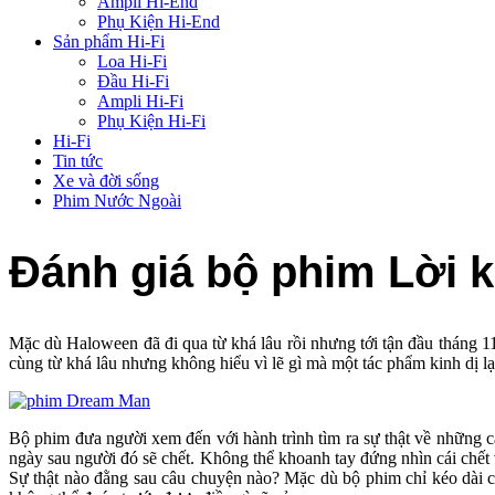
Ampli Hi-End
Phụ Kiện Hi-End
Sản phẩm Hi-Fi
Loa Hi-Fi
Đầu Hi-Fi
Ampli Hi-Fi
Phụ Kiện Hi-Fi
Hi-Fi
Tin tức
Xe và đời sống
Phim Nước Ngoài
Đánh giá bộ phim Lời k
Mặc dù Haloween đã đi qua từ khá lâu rồi nhưng tới tận đầu tháng 
cùng từ khá lâu nhưng không hiểu vì lẽ gì mà một tác phẩm kinh dị 
Bộ phim đưa người xem đến với hành trình tìm ra sự thật về những 
ngày sau người đó sẽ chết. Không thể khoanh tay đứng nhìn cái chết 
Sự thật nào đằng sau câu chuyện nào? Mặc dù bộ phim chỉ kéo dài có