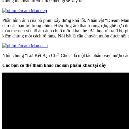
không thể đoán trước được điều gì sẽ xảy ra.
Phần hình ảnh của bộ phim xây dựng khá tốt. Nhân vật “Dream Man” đ
cho các bạn trẻ trong phim. Hiệu ứng âm thanh rùng rợn, ghê sợ c
máu me nên yếu tố ám ảnh chỉ ở mức khá nhẹ. Bài học rút ra ở bộ phi
kiểm chứng một cách rõ ràng. Nổi bật là câu chuyện muốn được nổi t
Nhìn chung “Lời Kết Bạn Chết Chóc” là một tác phẩm vay mượn các yế
Các bạn có thể tham khảo các sản phẩm khác tại đây