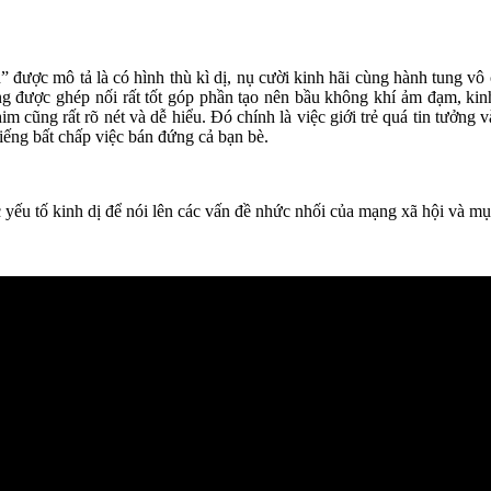
ược mô tả là có hình thù kì dị, nụ cười kinh hãi cùng hành tung vô c
ũng được ghép nối rất tốt góp phần tạo nên bầu không khí ảm đạm, ki
m cũng rất rõ nét và dễ hiểu. Đó chính là việc giới trẻ quá tin tưởng 
iếng bất chấp việc bán đứng cả bạn bè.
u tố kinh dị để nói lên các vấn đề nhức nhối của mạng xã hội và mục 