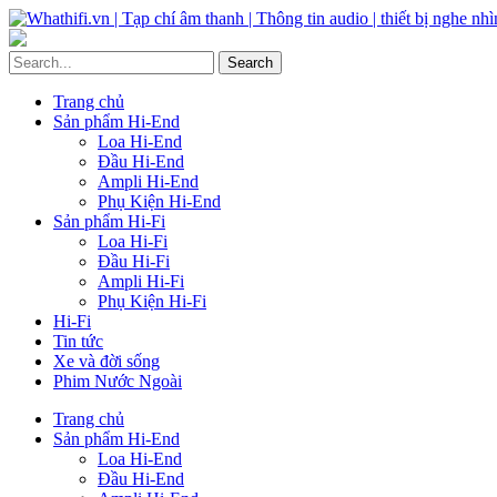
Trang chủ
Sản phẩm Hi-End
Loa Hi-End
Đầu Hi-End
Ampli Hi-End
Phụ Kiện Hi-End
Sản phẩm Hi-Fi
Loa Hi-Fi
Đầu Hi-Fi
Ampli Hi-Fi
Phụ Kiện Hi-Fi
Hi-Fi
Tin tức
Xe và đời sống
Phim Nước Ngoài
Trang chủ
Sản phẩm Hi-End
Loa Hi-End
Đầu Hi-End