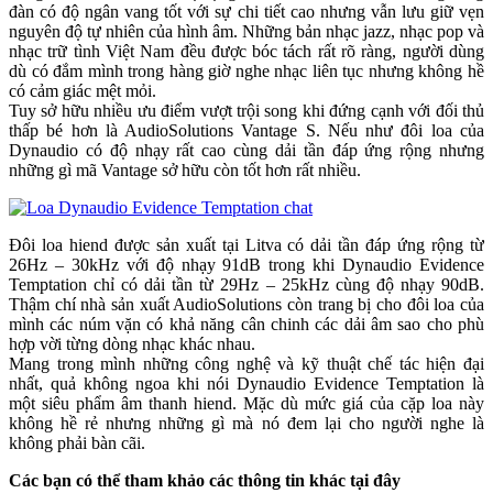
đàn có độ ngân vang tốt với sự chi tiết cao nhưng vẫn lưu giữ vẹn
nguyên độ tự nhiên của hình âm. Những bản nhạc jazz, nhạc pop và
nhạc trữ tình Việt Nam đều được bóc tách rất rõ ràng, người dùng
dù có đắm mình trong hàng giờ nghe nhạc liên tục nhưng không hề
có cảm giác mệt mỏi.
Tuy sở hữu nhiều ưu điểm vượt trội song khi đứng cạnh với đối thủ
thấp bé hơn là AudioSolutions Vantage S. Nếu như đôi loa của
Dynaudio có độ nhạy rất cao cùng dải tần đáp ứng rộng nhưng
những gì mã Vantage sở hữu còn tốt hơn rất nhiều.
Đôi loa hiend được sản xuất tại Litva có dải tần đáp ứng rộng từ
26Hz – 30kHz với độ nhạy 91dB trong khi Dynaudio Evidence
Temptation chỉ có dải tần từ 29Hz – 25kHz cùng độ nhạy 90dB.
Thậm chí nhà sản xuất AudioSolutions còn trang bị cho đôi loa của
mình các núm vặn có khả năng cân chinh các dải âm sao cho phù
hợp vời từng dòng nhạc khác nhau.
Mang trong mình những công nghệ và kỹ thuật chế tác hiện đại
nhất, quả không ngoa khi nói Dynaudio Evidence Temptation là
một siêu phẩm âm thanh hiend. Mặc dù mức giá của cặp loa này
không hề rẻ nhưng những gì mà nó đem lại cho người nghe là
không phải bàn cãi.
Các bạn có thể tham khảo các thông tin khác tại đây