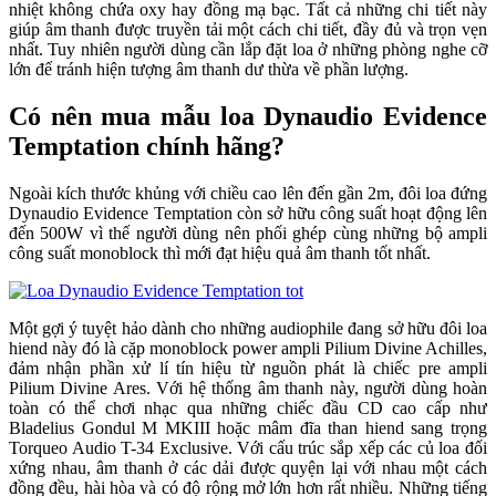
nhiệt không chứa oxy hay đồng mạ bạc. Tất cả những chi tiết này
giúp âm thanh được truyền tải một cách chi tiết, đầy đủ và trọn vẹn
nhất. Tuy nhiên người dùng cần lắp đặt loa ở những phòng nghe cỡ
lớn để tránh hiện tượng âm thanh dư thừa về phần lượng.
Có nên mua mẫu loa Dynaudio Evidence
Temptation chính hãng?
Ngoài kích thước khủng với chiều cao lên đến gần 2m, đôi loa đứng
Dynaudio Evidence Temptation còn sở hữu công suất hoạt động lên
đến 500W vì thế người dùng nên phối ghép cùng những bộ ampli
công suất monoblock thì mới đạt hiệu quả âm thanh tốt nhất.
Một gợi ý tuyệt hảo dành cho những audiophile đang sở hữu đôi loa
hiend này đó là cặp monoblock power ampli Pilium Divine Achilles,
đảm nhận phần xử l‎í tín hiệu từ nguồn phát là chiếc pre ampli
Pilium Divine Ares. Với hệ thống âm thanh này, người dùng hoàn
toàn có thể chơi nhạc qua những chiếc đầu CD cao cấp như
Bladelius Gondul M MKIII hoặc mâm đĩa than hiend sang trọng
Torqueo Audio T-34 Exclusive. Với cấu trúc sắp xếp các củ loa đối
xứng nhau, âm thanh ở các dải được quyện lại với nhau một cách
đồng đều, hài hòa và có độ rộng mở lớn hơn rất nhiều. Những tiếng