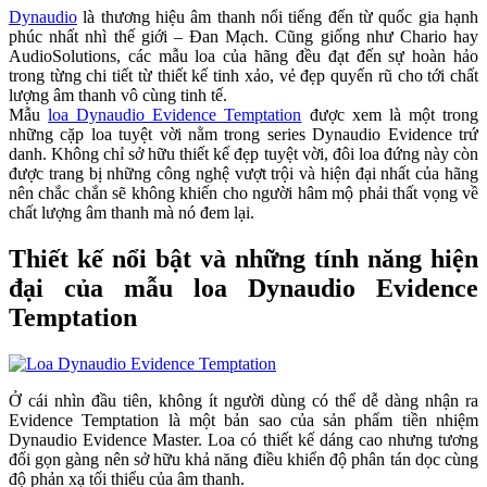
Dynaudio
là thương hiệu âm thanh nổi tiếng đến từ quốc gia hạnh
phúc nhất nhì thế giới – Đan Mạch. Cũng giống như Chario hay
AudioSolutions, các mẫu loa của hãng đều đạt đến sự hoàn hảo
trong từng chi tiết từ thiết kế tinh xảo, vẻ đẹp quyến rũ cho tới chất
lượng âm thanh vô cùng tinh tế.
Mẫu
loa Dynaudio Evidence Temptation
được xem là một trong
những cặp loa tuyệt vời nằm trong series Dynaudio Evidence trứ
danh. Không chỉ sở hữu thiết kế đẹp tuyệt vời, đôi loa đứng này còn
được trang bị những công nghệ vượt trội và hiện đại nhất của hãng
nên chắc chắn sẽ không khiến cho người hâm mộ phải thất vọng về
chất lượng âm thanh mà nó đem lại.
Thiết kế nổi bật và những tính năng hiện
đại của mẫu loa Dynaudio Evidence
Temptation
Ở cái nhìn đầu tiên, không ít người dùng có thể dễ dàng nhận ra
Evidence Temptation là một bản sao của sản phẩm tiền nhiệm
Dynaudio Evidence Master. Loa có thiết kế dáng cao nhưng tương
đối gọn gàng nên sở hữu khả năng điều khiển độ phân tán dọc cùng
độ phản xạ tối thiểu của âm thanh.