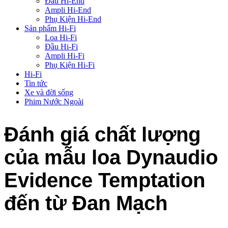
Đầu Hi-End
Ampli Hi-End
Phụ Kiện Hi-End
Sản phẩm Hi-Fi
Loa Hi-Fi
Đầu Hi-Fi
Ampli Hi-Fi
Phụ Kiện Hi-Fi
Hi-Fi
Tin tức
Xe và đời sống
Phim Nước Ngoài
Đánh giá chất lượng
của mẫu loa Dynaudio
Evidence Temptation
đến từ Đan Mạch