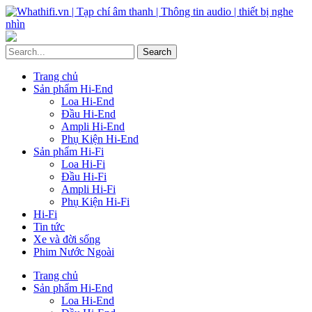
Trang chủ
Sản phẩm Hi-End
Loa Hi-End
Đầu Hi-End
Ampli Hi-End
Phụ Kiện Hi-End
Sản phẩm Hi-Fi
Loa Hi-Fi
Đầu Hi-Fi
Ampli Hi-Fi
Phụ Kiện Hi-Fi
Hi-Fi
Tin tức
Xe và đời sống
Phim Nước Ngoài
Trang chủ
Sản phẩm Hi-End
Loa Hi-End