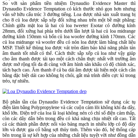
So với sản phẩm tiền nhiệm Dynaudio Evidence Master thì
Dynaudio Evidence Temptation có kích thước nhỏ gọn hơn nhưng
vẫn sở hữu cấu trúc 3 đường tiếng. Loa được nhà sản xuất trang bị
cho 8 củ loa được sắp xếp đối xứng nhau trên một bề mặt phẳng:
Chính giữa mặt loa là hai củ loa tweeter Esotar có đường kính
28mm, đối xứng hai phía trên dưới lần lượt là hai củ loa midrange
đường kính 150mm và bốn củ loa woofer đường kính 170mm. Các
củ loa midrange và woofer đều có nón loa được làm bằng chất liệu
MSP. Thiết kế thùng loa được vát tròn đảm bảo khả năng phân tán
âm thanh tốt nhất có thể. Cách thức sắp xếp củ loa như vậy giúp
cho âm thanh được tái tạo một cách chân thực nhất với trường âm
được mở rộng tối đa đi cùng với âm hình sân khấu có độ chính xác,
tách bạch cao. Âm thanh ở cả ba dải âm được tái hiện một cách cân
bằng đặc biệt dải cao không bị chói, gắt mà trình diễn cực kì trong
trẻo, tự nhiên.
Bộ phân tần của Dynaudio Evidence Temptation sử dụng các tụ
điện làm bằng Polypropylene và các cuộn cảm lõi không khí đa dây,
khổ lớn. Điện trở của loa là loại không nén có chỉ số điện cảm thấp,
còn các dây dẫn bên trong đều có khả năng chịu nhiệt rất cao. Tất
cả các thành phần được nối vào bảng mạch in nhiều lớp có độ dày
lớn và được gia cố bằng sợi thủy tinh. Thêm vào đó, hệ thống cáp
bên trong là sự kết hợp của những chất liệu tuyệt vời như đồng dẫn