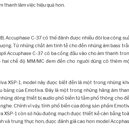
 thanh làm việc hiệu quả hơn.
dB, Accuphase C-37 có thể đánh được nhiều đôi loa công su
 lượng. Từ những chất âm tinh tế cho đến những âm bass tr
 ampli Accuphase C-37 có ba cổng đầu vào cho âm thanh tro
 ở hai chế độ MM/MC đem đến cho người dùng có thêm m
iva XSP-1, model này được biết đến là một trong những kh
đầu bảng của Emotiva. Đây là một trong những hãng âm tha
 những dòng thiết bị audio phổ biến từ tầm phổ thông cho đ
g nghe. Chính vì vậy, tính phổ biến của dòng sản phẩm Emoti
iva XSP-1 còn sở hữu đường mạch được thiết kế cân bằng to
ịnh và trung thực hơn, được đánh giá cao hơn model Accpha