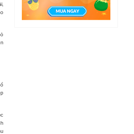
i,
ho
hỏ
ơn
bổ
ếp
ếc
nh
ấu