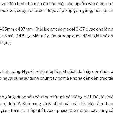
o với đèn Led nhỏ màu đỏ báo hiệu các nguồn vào ở bên trá
paeaker, copy, recorder được sắp xếp gọn gàng, tiện lợi c
x 465mm x 407mm. Khối lượng của model C-37 được cho là n
e, ở mức 14.5 kg. Mặt máy của preanp được đánh giá khá đ
 trọng.
 tính năng. Ngoài ra thiết bị tiền khuếch đại này còn được 
ho người dùng sử dụng chúng từ xa mà không cần đến trực ti
 gàng, được sắp xếp theo từng khối riêng biệt. Đây là chi
o, tinh tế. Khả năng xử lý chính xác các tín hiệu âm tha
giảm tới mức thấp nhất. Accuphase C-37 được xây dựng c