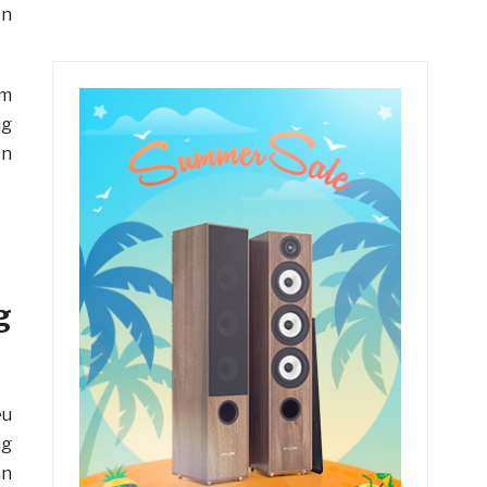
ản
ăm
ng
ạn
g
êu
ng
ân