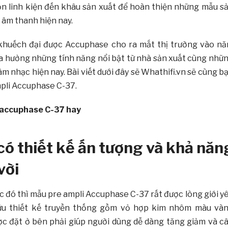
ọn linh kiện đến khâu sản xuất để hoàn thiện những mẫu s
 âm thanh hiện nay.
 khuếch đại được Accuphase cho ra mắt thị trường vào n
a hưởng những tính năng nổi bật từ nhà sản xuất cùng nhữ
 âm nhạc hiện nay. Bài viết dưới đây sẽ Whathifi.vn sẽ cùng b
mpli Accuphase C-37.
ó thiết kế ấn tượng và khả năn
vời
 đó thì mẫu pre ampli Accuphase C-37 rất được lòng giới y
 hữu thiết kế truyền thống gồm vỏ hợp kim nhôm màu và
c đặt ở bên phải giúp người dùng dễ dàng tăng giảm và c