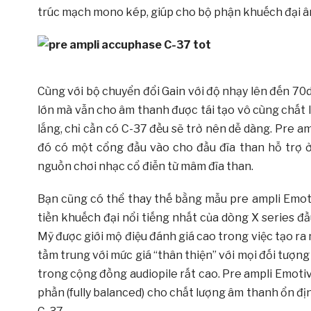
trúc mạch mono kép, giúp cho bộ phận khuếch đại âm
Cùng với bộ chuyển đổi Gain với độ nhạy lên đến 70
lớn mà vẫn cho âm thanh được tái tạo vô cùng chất
lắng, chỉ cần có C-37 đều sẽ trở nên dễ dàng. Pre
đó có một cổng đầu vào cho đầu đĩa than hỗ trợ
nguồn chơi nhạc cổ điễn từ mâm đĩa than.
Bạn cũng có thể thay thế bằng mẫu pre ampli Emot
tiền khuếch đại nổi tiếng nhất của dòng X series 
Mỹ được giới mộ điệu đánh giá cao trong việc tạo ra
tầm trung với mức giá “thân thiện” với mọi đối tượn
trong cộng đồng audiopile rất cao. Pre ampli Emot
phần (fully balanced) cho chất lượng âm thanh ổn đ