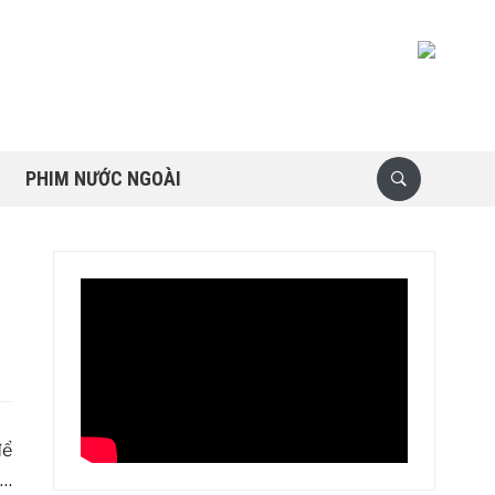
PHIM NƯỚC NGOÀI
để
,…