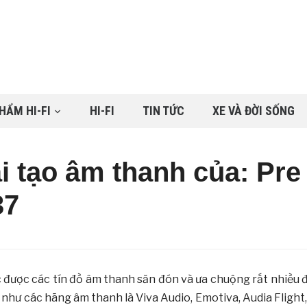
HẨM HI-FI
HI-FI
TIN TỨC
XE VÀ ĐỜI SỐNG
i tạo âm thanh của: Pre
37
được các tín đồ âm thanh săn đón và ưa chuộng rất nhiều 
 như các hãng âm thanh là Viva Audio, Emotiva, Audia Flight