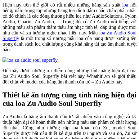
Hiện nay trên thế giới có rất nhiều những hãng sản xuất
loa
nổi
tiếng, nằm trong top những hãng loa đình đám chắc chắn phải nhắc
tới đó chính là các dòng thương hiệu loa như AudioSolutions, Pylon
Audio, Chario, Zu Audio,… Trong đó có Zu Audio nổi tiếng với
những mẫu sản phẩm thẩm thấu âm nhạc tinh tế, đáp ứng được mọi
nhu cầu và xu hướng nghe nhạc hiện nay. Mẫu
loa Zu Audio Soul
Superfly
là một trong số những mẫu loa của hãng được xướng tên
trong danh sách loa chất lượng cùng khả năng tái tạo âm thanh tuyệt
hảo.
Để thấy được những ưu điểm cùng những tính năng hiện đại của
loa Zu Audio Soul Superfly bài viết này Whathifi.vn sẽ giới thiệu
đôi chút về model của hãng âm thanh còn trẻ – Zu Audio này.
Thiết kế ấn tượng cùng tính năng hiện đại
của loa Zu Audio Soul Superfly
Zu Audio là hãng âm thanh đầu tư rất nhiều vào công nghệ và kỹ
thuật hiện đại để hoàn thiện nên những mẫu sản phẩm có chất lượng
tốt nhất. Cũng như những cặp loa khác của Zu, model Soul
Superfly được bắt đầu thiết kế dựa trên tai người và sau đó, Zu sử
dụng các kỹ thuật cơ khí cùng đo lường để tìm ra những giải pháp