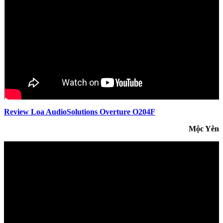
Review Loa AudioSolutions Overture O204F
Mộc Yên