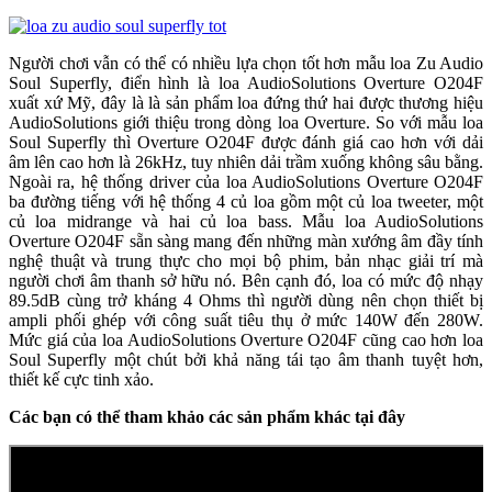
Người chơi vẫn có thể có nhiều lựa chọn tốt hơn mẫu loa Zu Audio
Soul Superfly, điển hình là loa AudioSolutions Overture O204F
xuất xứ Mỹ, đây là là sản phẩm loa đứng thứ hai được thương hiệu
AudioSolutions giới thiệu trong dòng loa Overture. So với mẫu loa
Soul Superfly thì Overture O204F được đánh giá cao hơn với dải
âm lên cao hơn là 26kHz, tuy nhiên dải trầm xuống không sâu bằng.
Ngoài ra, hệ thống driver của loa AudioSolutions Overture O204F
ba đường tiếng với hệ thống 4 củ loa gồm một củ loa tweeter, một
củ loa midrange và hai củ loa bass. Mẫu loa AudioSolutions
Overture O204F sẵn sàng mang đến những màn xướng âm đầy tính
nghệ thuật và trung thực cho mọi bộ phim, bản nhạc giải trí mà
người chơi âm thanh sở hữu nó. Bên cạnh đó, loa có mức độ nhạy
89.5dB cùng trở kháng 4 Ohms thì người dùng nên chọn thiết bị
ampli phối ghép với công suất tiêu thụ ở mức 140W đến 280W.
Mức giá của loa AudioSolutions Overture O204F cũng cao hơn loa
Soul Superfly một chút bởi khả năng tái tạo âm thanh tuyệt hơn,
thiết kế cực tinh xảo.
Các bạn có thể tham khảo các sản phẩm khác tại đây