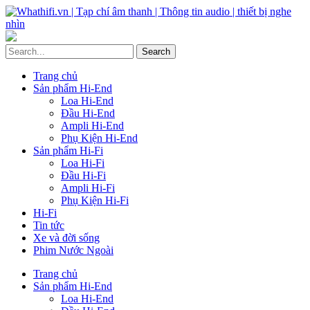
Trang chủ
Sản phẩm Hi-End
Loa Hi-End
Đầu Hi-End
Ampli Hi-End
Phụ Kiện Hi-End
Sản phẩm Hi-Fi
Loa Hi-Fi
Đầu Hi-Fi
Ampli Hi-Fi
Phụ Kiện Hi-Fi
Hi-Fi
Tin tức
Xe và đời sống
Phim Nước Ngoài
Trang chủ
Sản phẩm Hi-End
Loa Hi-End