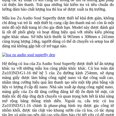
cải thiện âm thanh. Trải qua những bài kiểm tra và tiêu chuẩn đo
lường đảm bảo chất lượng loa thì loa sẽ được xuất ra thị trường.
Mẫu loa Zu Audio Soul Superfly được thiết kế khá đơn giản, không
chỉ đóng vai trò là một thiết bị cung cấp âm thanh mà nó còn là một
món đồ nội thất trang trí cho gia đình bạn. Model này được đánh giá
là rất dễ phối ghép và hoạt động hiệu quả với nhiều kiểu phòng
nghe khác nhau. Sở hữu kích thước là 965mm x 308mm x 241mm
cùng trọng lượng 24kg, người dùng có thể di chuyển và setup loa dễ
dàng mà không gặp bất cứ trở ngại nào.
Hệ thống củ loa của Zu Audio Soul Superfly được thiết kế ấn tượng
khác xa với những mẫu loa cùng phân khúc khác. Củ loa toàn dải
Zu103ND/G1-16 thế hệ 5 của Zu đường kính 254mm, sử dụng
màng giấy được làm bằng công nghệ nano và đạt công suất cao,
nhằm tăng cường hiệu quả âm thanh tạo nên một lớp phủ bằng vật
liệu vi lượng ở cấp độ nano. Nhà sản xuất áp dụng công nghệ nano,
màng giấy của Zu đã tăng cường đáng kể độ ổn định bề mặt, cải
thiện tốc độ đáp ứng dịch chuyển và quan trọng hơn hết là khả năng
mở rộng băng thông trình diễn. Ngoài ra, cấu trúc củ loa
Zu103ND/G1-16 chính là phase-plug hình trụ được gia công từ
nhôm khối, được tán chặt vào khung sườn của củ loa, có tác dụng
tán âm và giúp tạo nên dải cao vừa đảm bảo chi tiết vừa có độ mượt