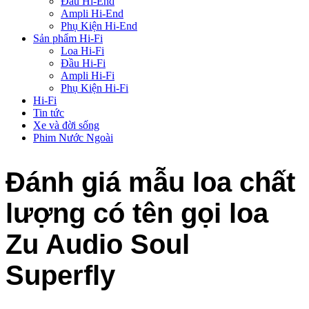
Đầu Hi-End
Ampli Hi-End
Phụ Kiện Hi-End
Sản phẩm Hi-Fi
Loa Hi-Fi
Đầu Hi-Fi
Ampli Hi-Fi
Phụ Kiện Hi-Fi
Hi-Fi
Tin tức
Xe và đời sống
Phim Nước Ngoài
Đánh giá mẫu loa chất
lượng có tên gọi loa
Zu Audio Soul
Superfly