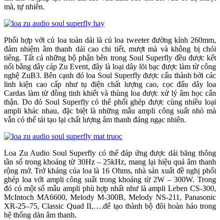
mà, tự nhiên.
Phối hợp với củ loa toàn dải là củ loa tweeter đường kính 260mm,
đảm nhiệm âm thanh dải cao chi tiết, mượt mà và không bị chói
tiếng. Tất cả những bộ phận bên trong Soul Superfly đều được kết
nối bằng dây cáp Zu Event, đây là loại dây lõi bạc được làm từ công
nghệ ZuB3. Bên cạnh đó loa Soul Superfly được cấu thành bởi các
linh kiện cao cấp như tụ điện chất lượng cao, cọc đấu dây loa
Cardas làm từ đồng tinh khiết và thùng loa được xử lý âm học cẩn
thận. Do đó Soul Superfly có thể phối ghép được cùng nhiều loại
ampli khác nhau, đặc biệt là những mẫu ampli công suất nhỏ mà
vẫn có thể tái tạo lại chất lượng âm thanh đáng ngạc nhiên.
Loa Zu Audio Soul Superfly có thể đáp ứng được dải băng thông
tần số trong khoảng từ 30Hz – 25kHz, mang lại hiệu quả âm thanh
rộng mở. Trở kháng của loa là 16 Ohms, nhà sản xuất đề nghị phối
ghép loa với ampli công suất trong khoảng từ 2W – 300W. Trong
đó có một số mẫu ampli phù hợp nhất như là ampli Leben CS-300,
McIntoch MA6600, Melody M-300B, Melody NS-211, Panasonic
XR-25–75, Classic Quad II,….để tạo thành bộ đôi hoàn hảo trong
hệ thống dàn âm thanh.