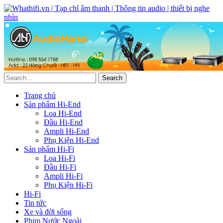
Trang chủ
Sản phẩm Hi-End
Loa Hi-End
Đầu Hi-End
Ampli Hi-End
Phụ Kiện Hi-End
Sản phẩm Hi-Fi
Loa Hi-Fi
Đầu Hi-Fi
Ampli Hi-Fi
Phụ Kiện Hi-Fi
Hi-Fi
Tin tức
Xe và đời sống
Phim Nước Ngoài