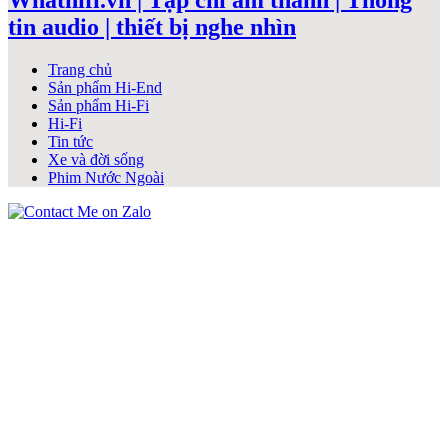
Whathifi.vn | Tạp chí âm thanh | Thông
tin audio | thiết bị nghe nhìn
Trang chủ
Sản phẩm Hi-End
Sản phẩm Hi-Fi
Hi-Fi
Tin tức
Xe và đời sống
Phim Nước Ngoài