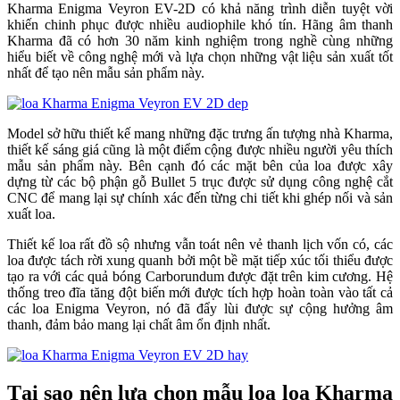
Kharma Enigma Veyron EV-2D có khả năng trình diễn tuyệt vời
khiến chinh phục được nhiều audiophile khó tín. Hãng âm thanh
Kharma đã có hơn 30 năm kinh nghiệm trong nghề cùng những
hiểu biết về công nghệ mới và lựa chọn những vật liệu sản xuất tốt
nhất để tạo nên mẫu sản phẩm này.
Model sở hữu thiết kế mang những đặc trưng ấn tượng nhà Kharma,
thiết kế sáng giá cũng là một điểm cộng được nhiều người yêu thích
mẫu sản phẩm này. Bên cạnh đó các mặt bên của loa được xây
dựng từ các bộ phận gỗ Bullet 5 trục được sử dụng công nghệ cắt
CNC để mang lại sự chính xác đến từng chi tiết khi ghép nối và sản
xuất loa.
Thiết kế loa rất đồ sộ nhưng vẫn toát nên vẻ thanh lịch vốn có, các
loa được tách rời xung quanh bởi một bề mặt tiếp xúc tối thiểu được
tạo ra với các quả bóng Carborundum được đặt trên kim cương. Hệ
thống treo đĩa tăng đột biến mới được tích hợp hoàn toàn vào tất cả
các loa Enigma Veyron, nó đã đẩy lùi được sự cộng hưởng âm
thanh, đảm bảo mang lại chất âm ổn định nhất.
Tại sao nên lựa chọn mẫu loa loa Kharma