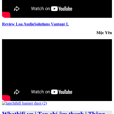
Review Loa AudioSolutions Vantage L
Mộc Yên