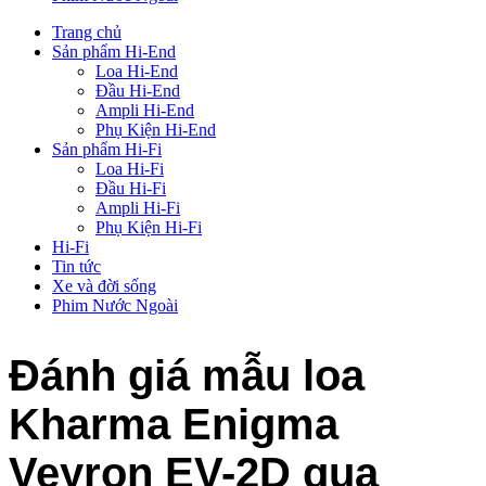
Trang chủ
Sản phẩm Hi-End
Loa Hi-End
Đầu Hi-End
Ampli Hi-End
Phụ Kiện Hi-End
Sản phẩm Hi-Fi
Loa Hi-Fi
Đầu Hi-Fi
Ampli Hi-Fi
Phụ Kiện Hi-Fi
Hi-Fi
Tin tức
Xe và đời sống
Phim Nước Ngoài
Đánh giá mẫu loa
Kharma Enigma
Veyron EV-2D qua