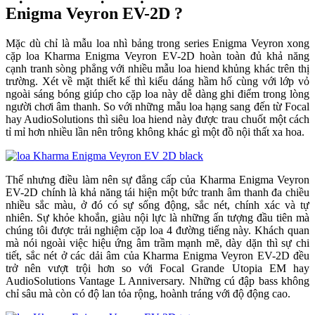
Enigma Veyron EV-2D ?
Mặc dù chỉ là mẫu loa nhì bảng trong series Enigma Veyron xong
cặp loa Kharma Enigma Veyron EV-2D hoàn toàn đủ khả năng
cạnh tranh sòng phẳng với nhiều mẫu loa hiend khủng khác trên thị
trường. Xét về mặt thiết kế thì kiểu dáng hầm hố cùng với lớp vỏ
ngoài sáng bóng giúp cho cặp loa này dễ dàng ghi điểm trong lòng
người chơi âm thanh. So với những mẫu loa hạng sang đến từ Focal
hay AudioSolutions thì siêu loa hiend này được trau chuốt một cách
tỉ mỉ hơn nhiều lần nên trông không khác gì một đồ nội thất xa hoa.
Thế nhưng điều làm nên sự đẳng cấp của Kharma Enigma Veyron
EV-2D chính là khả năng tái hiện một bức tranh âm thanh đa chiều
nhiều sắc màu, ở đó có sự sống động, sắc nét, chính xác và tự
nhiên. Sự khỏe khoắn, giàu nội lực là những ấn tượng đầu tiên mà
chúng tôi được trải nghiệm cặp loa 4 đường tiếng này. Khách quan
mà nói ngoài việc hiệu ứng âm trầm mạnh mẽ, dày dặn thì sự chi
tiết, sắc nét ở các dải âm của Kharma Enigma Veyron EV-2D đều
trở nên vượt trội hơn so với Focal Grande Utopia EM hay
AudioSolutions Vantage L Anniversary. Những cú đập bass không
chỉ sâu mà còn có độ lan tỏa rộng, hoành tráng với độ động cao.