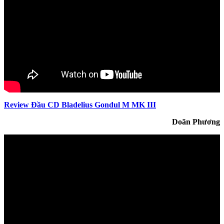
Review Đầu CD Bladelius Gondul M MK III
Doãn Phương