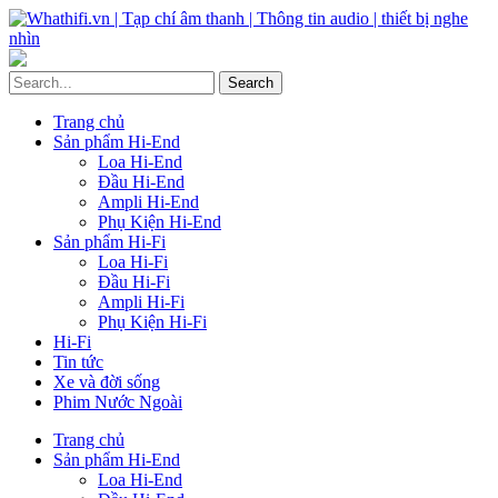
Trang chủ
Sản phẩm Hi-End
Loa Hi-End
Đầu Hi-End
Ampli Hi-End
Phụ Kiện Hi-End
Sản phẩm Hi-Fi
Loa Hi-Fi
Đầu Hi-Fi
Ampli Hi-Fi
Phụ Kiện Hi-Fi
Hi-Fi
Tin tức
Xe và đời sống
Phim Nước Ngoài
Trang chủ
Sản phẩm Hi-End
Loa Hi-End