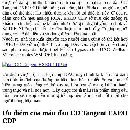
được dễ dàng hơn thì Tangent đã trnag bị cho mặt sau của đầu CD
Tangent EXEO CDP hệ thống các cổng kết nối đa dạng giúp người
dùng có thể thiết lập nhiều đường kết nối tới thiết bị này. Ở đầu ra
dành cho tín hiệu analog RCA, EXEO CDP sở hữu các đường ra
khác cho tín hiệu có thể kể đến như đường ra digital gồm Toslink và
S/PDIF. Những chi tiết này đều được chú thích đầy đủ giúp người
dùng có thể dễ hiểu và sử dụng được hiệu quả nhất.
Ngoài ra, nhà sản xuất khuyến cáo người dùng cũng có thể kết hợp
EXEO CDP với một thiết bị có chip DAC cao cấp hơn vì bên trong
sản phẩm này đã được thiết kế sẵn bypass chip DAC Wolfson
Microelectronics WM 8761 hiệu năng.
Ưu điểm vượt trội của loại chip DAC này chính là khả năng đảm
bảo tính ổn định của đường tín hiệu, loại bỏ sự nhiễu ồn và hạn chế
hiện tượng méo tiếng có thể xảy ra, hứa hẹn sẽ mang lại âm thanh
trung thực và hài hòa hơn. Đây được coi là mẫu sản phẩm hàng đầu
hứa hẹn sẽ mang đến những trải nghiệm âm thanh tốt nhất cho
người dùng hiện nay.
Ưu điểm của mẫu đầu CD Tangent EXEO
CDP