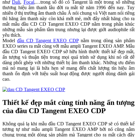
như
Dali
,
Focal
,…trong số đó có Tangent là một trong số những
thương hiệu âm thanh lâu đời ra mắt từ năm 1996 đến nay. Tuy
nhiên ở thị trường âm thanh châu Á nói chung và Việt nam nói riêng
thì hãng âm thanh này còn khá mới mẻ, mới đây nhất hãng cho ra
mắt mẫu đầu CD CD Tangent EXEO CDP nằm trong phân khúc
những mẫu sản phẩm tầm trung nhưng lại được giới audiophile rất
yêu thích.
Model
đầu CD Tangent EXEO CDP
nằm trong dòng sản phẩm
EXEO series ra mắt cùng với mẫu ampli Tangent EXEO AMP. Mẫu
đầu CD Tangent EXEO CDP sở hữu hình thước thiết kế đẹp mắt,
ấn tượng và thuận tiện trong mọi quá trình sử dụng khi nó rất dễ
dàng phối ghép với những thiết bị âm thanh khác. Những ưu điểm
mà nó mang lại là hứa hẹn sẽ mang đến chất lượng tín hiệu âm
thanh ổn định với hiệu suất hoạt động được người dùng đánh gái
cao.
Thiết kế đẹp mắt cùng tính năng ấn tượng
của đầu CD Tangent EXEO CDP
Không quá lạ khi mẫu đầu CD Tangent EXEO CDP sẽ có thiết kế
tương tự như mẫu ampli Tangent EXEO AMP bởi nó cũng nằm
chung trong một dòng sản phẩm mà Tangent cho ra mắt cách đây