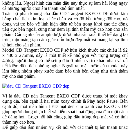
không lâu. Ngoại hình của mẫu đầu này thực sự làm hài lòng ngay
cả những người chơi âm thanh khó tính nhất.
Toàn bộ phần khung của đầu CD Tangent EXEO CDP được làm
bằng chất liệu kim loại chắc chắn và có độ bền tương đối cao, nó
đóng vai trò bảo vệ linh kiện điện tử bên trong khỏi các tác động
tiêu cực bên ngoài cũng như đem lại tính thẩm mỹ cao hơn cho sản
phẩm. Các cạnh của ampli được được nhà sản xuất thiết kế dạng bo
tròn, mịn màng tạo cảm giác uốn lượn đẹp mắt và mang lại sự tinh
tế hơn cho sản phẩm.
Model CD Tangent EXEO CDP sở hữu kích thước các chiều là 92
x 430 x 275mm, đây là một thiết kế nhỏ gọn với trọng lượng chỉ
4.5kg, người dùng có thể setup đầu ở nhiều vị trí khác nhau và rất
tiết kiệm diện tích phòng nghe. Ngoài ra, mặt trước của model này
làm bằng nhôm phay xước đảm bảo tính bền cũng như tính thẩm
mỹ cho sản phẩm.
Vì là đầu CD nên Tangent EXEO CDP được trang bị một khay
đựng đĩa, bên cạnh là hai núm xoay chỉnh là Play hoặc Pause. Bên
cạnh đó, một màn hình LED mặt đen chữ xanh của EXEO CDP
giúp người dùng nhận biết và kiểm soát hoạt động của đầu một cách
dễ dàng hơn. Logo nổi bật cũng giúp đầu trông đẹp mắt và có tính
thẩm mỹ cao hơn.
Để giúp đầu làm nhiệm vụ kết nối với các thiết bị âm thanh khác