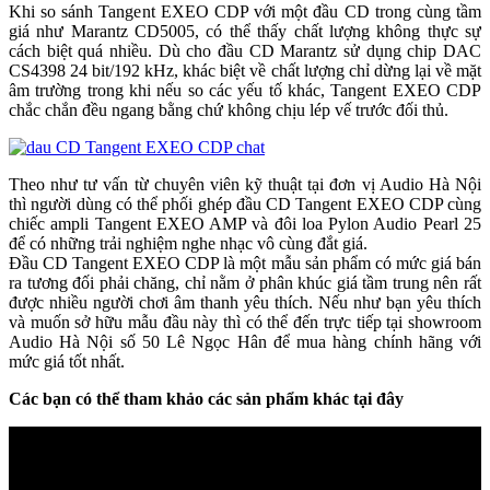
Khi so sánh Tangent EXEO CDP với một đầu CD trong cùng tầm
giá như Marantz CD5005, có thể thấy chất lượng không thực sự
cách biệt quá nhiều. Dù cho đầu CD Marantz sử dụng chip DAC
CS4398 24 bit/192 kHz, khác biệt về chất lượng chỉ dừng lại về mặt
âm trường trong khi nếu so các yếu tố khác, Tangent EXEO CDP
chắc chắn đều ngang bằng chứ không chịu lép vế trước đối thủ.
Theo như tư vấn từ chuyên viên kỹ thuật tại đơn vị Audio Hà Nội
thì người dùng có thể phối ghép đầu CD Tangent EXEO CDP cùng
chiếc ampli Tangent EXEO AMP và đôi loa Pylon Audio Pearl 25
để có những trải nghiệm nghe nhạc vô cùng đắt giá.
Đầu CD Tangent EXEO CDP là một mẫu sản phẩm có mức giá bán
ra tương đối phải chăng, chỉ nằm ở phân khúc giá tầm trung nên rất
được nhiều người chơi âm thanh yêu thích. Nếu như bạn yêu thích
và muốn sở hữu mẫu đầu này thì có thể đến trực tiếp tại showroom
Audio Hà Nội số 50 Lê Ngọc Hân để mua hàng chính hãng với
mức giá tốt nhất.
Các bạn có thể tham khảo các sản phẩm khác tại đây