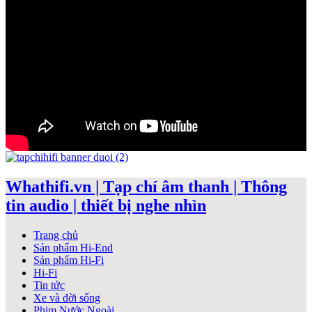
Whathifi.vn | Tạp chí âm thanh | Thông
tin audio | thiết bị nghe nhìn
Trang chủ
Sản phẩm Hi-End
Sản phẩm Hi-Fi
Hi-Fi
Tin tức
Xe và đời sống
Phim Nước Ngoài