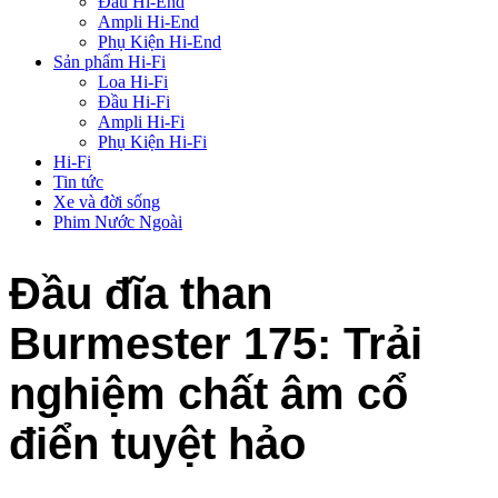
Đầu Hi-End
Ampli Hi-End
Phụ Kiện Hi-End
Sản phẩm Hi-Fi
Loa Hi-Fi
Đầu Hi-Fi
Ampli Hi-Fi
Phụ Kiện Hi-Fi
Hi-Fi
Tin tức
Xe và đời sống
Phim Nước Ngoài
Đầu đĩa than
Burmester 175: Trải
nghiệm chất âm cổ
điển tuyệt hảo