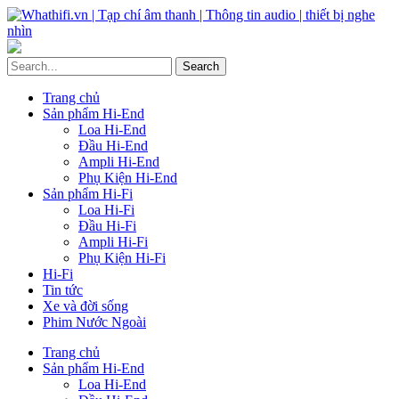
Trang chủ
Sản phẩm Hi-End
Loa Hi-End
Đầu Hi-End
Ampli Hi-End
Phụ Kiện Hi-End
Sản phẩm Hi-Fi
Loa Hi-Fi
Đầu Hi-Fi
Ampli Hi-Fi
Phụ Kiện Hi-Fi
Hi-Fi
Tin tức
Xe và đời sống
Phim Nước Ngoài
Trang chủ
Sản phẩm Hi-End
Loa Hi-End