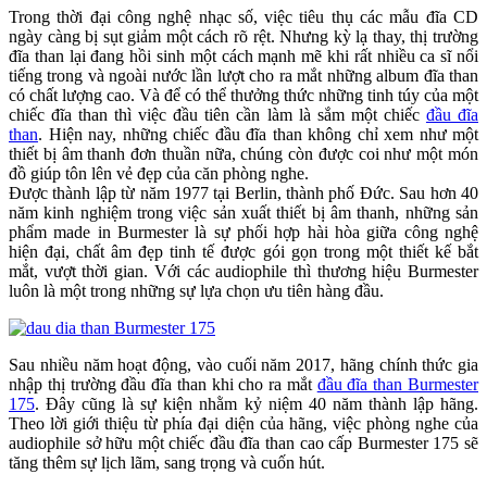
Trong thời đại công nghệ nhạc số, việc tiêu thụ các mẫu đĩa CD
ngày càng bị sụt giảm một cách rõ rệt. Nhưng kỳ lạ thay, thị trường
đĩa than lại đang hồi sinh một cách mạnh mẽ khi rất nhiều ca sĩ nổi
tiếng trong và ngoài nước lần lượt cho ra mắt những album đĩa than
có chất lượng cao. Và để có thể thưởng thức những tinh túy của một
chiếc đĩa than thì việc đầu tiên cần làm là sắm một chiếc
đầu đĩa
than
. Hiện nay, những chiếc đầu đĩa than không chỉ xem như một
thiết bị âm thanh đơn thuần nữa, chúng còn được coi như một món
đồ giúp tôn lên vẻ đẹp của căn phòng nghe.
Được thành lập từ năm 1977 tại Berlin, thành phố Đức. Sau hơn 40
năm kinh nghiệm trong việc sản xuất thiết bị âm thanh, những sản
phẩm made in Burmester là sự phối hợp hài hòa giữa công nghệ
hiện đại, chất âm đẹp tinh tế được gói gọn trong một thiết kế bắt
mắt, vượt thời gian. Với các audiophile thì thương hiệu Burmester
luôn là một trong những sự lựa chọn ưu tiên hàng đầu.
Sau nhiều năm hoạt động, vào cuối năm 2017, hãng chính thức gia
nhập thị trường đầu đĩa than khi cho ra mắt
đầu đĩa than Burmester
175
. Đây cũng là sự kiện nhằm kỷ niệm 40 năm thành lập hãng.
Theo lời giới thiệu từ phía đại diện của hãng, việc phòng nghe của
audiophile sở hữu một chiếc đầu đĩa than cao cấp Burmester 175 sẽ
tăng thêm sự lịch lãm, sang trọng và cuốn hút.