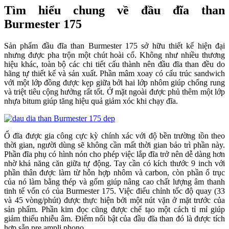
Tìm hiểu chung về đầu đĩa than
Burmester 175
Sản phẩm đầu đĩa than Burmester 175 sở hữu thiết kế hiện đại
nhưng được pha trộn một chút hoài cổ. Không như nhiều thương
hiệu khác, toàn bộ các chi tiết cấu thành nên đầu đĩa than đều do
hãng tự thiết kế và sản xuất. Phần mâm xoay có cấu trúc sandwich
với một lớp đồng được kẹp giữa bởi hai lớp nhôm giúp chống rung
và triệt tiêu cộng hưởng rất tốt. Ở mặt ngoài được phủ thêm một lớp
nhựa bitum giúp tăng hiệu quả giảm xóc khi chạy đĩa.
Ổ đĩa được gia công cực kỳ chính xác với độ bền trường tồn theo
thời gian, người dùng sẽ không cần mất thời gian bảo trì phần này.
Phần đĩa phụ có hình nón cho phép việc lắp đĩa trở nên dễ dàng hơn
nhờ khả năng căn giữa tự động. Tay cần có kích thước 9 inch với
phần thân được làm từ hỗn hợp nhôm và carbon, còn phần ổ trục
của nó làm bằng thép và gốm giúp nâng cao chất lượng âm thanh
tinh tế vốn có của Burmester 175. Việc điểu chỉnh tốc độ quay (33
và 45 vòng/phút) được thực hiện bởi một nút vặn ở mặt trước của
sản phẩm. Phần kim đọc cũng được chế tạo một cách tỉ mỉ giúp
giảm thiểu nhiễu âm. Điểm nổi bật của đầu đĩa than đó là được tích
hợp sẵn pre ampli phono.