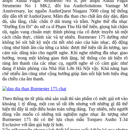
ampli Audia Flight Strumento No 8, pre ampli Audia Flight
Strumento No 1 MK2, đôi loa AudioSolutions Vantage M
Anniversary, lọc nguồn AudioQuest Niagara 7000 cùng hệ thống
dây dẫn tới từ AudioQuest. Mâm đĩa than cho chất âm dày dặn, đậm
đà, sâu lắng, chắc chắn ở dải trung và trầm. Nghe thử đĩa nhạc
“Đường Em Đi” do nữ ca sĩ Phạm Thu Hà thể hiện, giọng hát chậm
rãi, ngân vang chuẩn mực thính phòng của cô được truyền tải một
cách chân thực, chính xác và tự nhiên. Burmester 175 dường như
không bỏ sót bất kỳ một chi tiết nhỏ nào của bản nhạc, độ động
cũng như hình âm của từng ca khúc được thể hiện rất ấn tượng, tạo
cảm xúc dâng trào cho người nghe. Khi nghe những đĩa nhạc giao
hưởng, trong một không gian tĩnh lặng, hệ thống còn tái hiện rõ
ràng âm thanh của các nhạc cụ, người nghe sẽ có cảm giác như
đang ở khán phòng của Nhà Hát Lớn Hà Nội vậy. Khả năng hạn
chế nhiễu âm cũng như cộng hưởng giúp làm nổi bật hơn hiệu ứng
đa chiều của âm thanh.
Theo thông tin từ phía nhà sản xuất thì sản phẩm có mức giá rơi vào
khoảng 1 tỷ đồng, một con số rất lớn nhưng với những gì đã thể
hiện thì đây là một điều hoàn toàn xứng đáng. Tuy nhiên, nếu người
dùng vẫn muốn có những trải nghiệm nghe nhạc ấn tượng như
Burmester 175 thì có thể lựa chọn mẫu Torqueo Audio T-34
Exclusive với tầm giá hợp lý hơn.
Vẫn giữ nguyên phong cách thiết kế trong suốt 4 thập kỷ qua nhưng