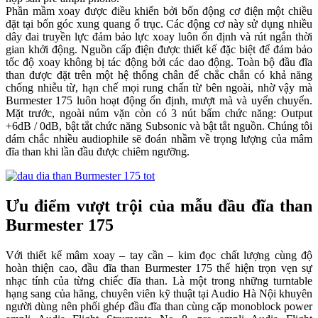
Phần mầm xoay được điều khiển bởi bốn động cơ điện một chiều
đặt tại bốn góc xung quang ổ trục. Các động cơ này sử dụng nhiều
dây đai truyền lực đảm bảo lực xoay luôn ổn định và rút ngắn thời
gian khởi động. Nguồn cấp điện được thiết kế đặc biệt để đảm bảo
tốc độ xoay không bị tác động bởi các dao động. Toàn bộ đầu đĩa
than được đặt trên một hệ thống chân đế chắc chắn có khả năng
chống nhiễu từ, hạn chế mọi rung chấn từ bên ngoài, nhờ vậy mà
Burmester 175 luôn hoạt động ổn định, mượt mà và uyển chuyển.
Mặt trước, ngoài núm vặn còn có 3 nút bấm chức năng: Output
+6dB / 0dB, bật tắt chức năng Subsonic và bật tắt nguồn. Chúng tôi
dám chắc nhiều audiophile sẽ đoán nhầm về trọng lượng của mâm
đĩa than khi lần đầu được chiêm ngưỡng.
Ưu điểm vượt trội của mẫu đầu đĩa than
Burmester 175
Với thiết kế mâm xoay – tay cần – kim đọc chất lượng cùng độ
hoàn thiện cao, đầu đĩa than Burmester 175 thể hiện trọn vẹn sự
nhạc tính của từng chiếc đĩa than. Là một trong những turntable
hạng sang của hãng, chuyên viên kỹ thuật tại Audio Hà Nội khuyên
người dùng nên phối ghép đầu đĩa than cùng cặp monoblock power