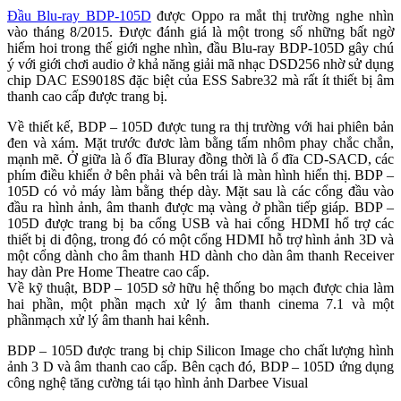
Đầu Blu-ray BDP-105D
được Oppo ra mắt thị trường nghe nhìn
vào tháng 8/2015. Được đánh giá là một trong số những bất ngờ
hiếm hoi trong thế giới nghe nhìn, đầu Blu-ray BDP-105D gây chú
ý với giới chơi audio ở khả năng giải mã nhạc DSD256 nhờ sử dụng
chip DAC ES9018S đặc biệt của ESS Sabre32 mà rất ít thiết bị âm
thanh cao cấp được trang bị.
Về thiết kế, BDP – 105D được tung ra thị trường với hai phiên bản
đen và xám. Mặt trước đươc làm bằng tấm nhôm phay chắc chắn,
mạnh mẽ. Ở giữa là ổ đĩa Bluray đồng thời là ổ đĩa CD-SACD, các
phím điều khiển ở bên phải và bên trái là màn hình hiển thị. BDP –
105D có vỏ máy làm bằng thép dày. Mặt sau là các cổng đầu vào
đầu ra hình ảnh, âm thanh được mạ vàng ở phần tiếp giáp. BDP –
105D được trang bị ba cổng USB và hai cổng HDMI hổ trợ các
thiết bị di động, trong đó có một cổng HDMI hỗ trợ hình ảnh 3D và
một cổng dành cho âm thanh HD dành cho dàn âm thanh Receiver
hay dàn Pre Home Theatre cao cấp.
Về kỹ thuật, BDP – 105D sở hữu hệ thống bo mạch được chia làm
hai phần, một phần mạch xử lý âm thanh cinema 7.1 và một
phầnmạch xử lý âm thanh hai kênh.
BDP – 105D được trang bị chip Silicon Image cho chất lượng hình
ảnh 3 D và âm thanh cao cấp. Bên cạch đó, BDP – 105D ứng dụng
công nghệ tăng cường tái tạo hình ảnh Darbee Visual