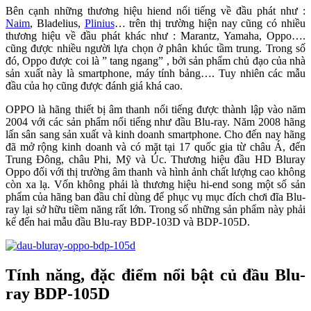
Bên cạnh những thương hiệu hiend nổi tiếng về đầu phát như :
Naim
, Bladelius,
Plinius
… trên thị trường hiện nay cũng có nhiều
thương hiệu về đầu phát khác như : Marantz, Yamaha, Oppo….
cũng được nhiều người lựa chọn ở phân khúc tầm trung. Trong số
đó, Oppo được coi là ” tang ngang” , bởi sản phẩm chủ đạo của nhà
sản xuất này là smartphone, máy tính bảng…. Tuy nhiên các mẫu
đầu của họ cũng được đánh giá khá cao.
OPPO là hãng thiết bị âm thanh nổi tiếng được thành lập vào năm
2004 với các sản phẩm nổi tiếng như đầu Blu-ray. Năm 2008 hãng
lấn sân sang sản xuất và kinh doanh smartphone. Cho đến nay hãng
đã mở rộng kinh doanh và có mặt tại 17 quốc gia từ châu Á, đến
Trung Đông, châu Phi, Mỹ và Úc. Thương hiệu đầu HD Bluray
Oppo đối với thị trường âm thanh và hình ảnh chất lượng cao không
còn xa lạ. Vốn không phải là thương hiệu hi-end song một số sản
phẩm của hãng ban đầu chỉ dùng để phục vụ mục đích chơi đĩa Blu-
ray lại sở hữu tiềm năng rất lớn. Trong số những sản phẩm này phải
kể đến hai mẫu đầu Blu-ray BDP-103D và BDP-105D.
Tính năng, đặc điểm nổi bật củ đầu Blu-
ray BDP-105D