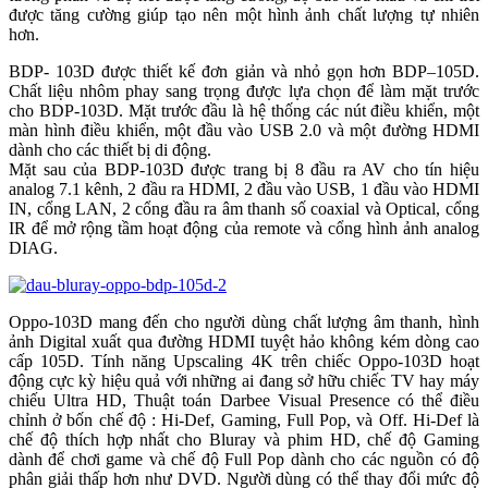
được tăng cường giúp tạo nên một hình ảnh chất lượng tự nhiên
hơn.
BDP- 103D được thiết kế đơn giản và nhỏ gọn hơn BDP–105D.
Chất liệu nhôm phay sang trọng được lựa chọn để làm mặt trước
cho BDP-103D. Mặt trước đầu là hệ thống các nút điều khiển, một
màn hình điều khiển, một đầu vào USB 2.0 và một đường HDMI
dành cho các thiết bị di động.
Mặt sau của BDP-103D được trang bị 8 đầu ra AV cho tín hiệu
analog 7.1 kênh, 2 đầu ra HDMI, 2 đầu vào USB, 1 đầu vào HDMI
IN, cổng LAN, 2 cổng đầu ra âm thanh số coaxial và Optical, cổng
IR để mở rộng tầm hoạt động của remote và cổng hình ảnh analog
DIAG.
Oppo-103D mang đến cho người dùng chất lượng âm thanh, hình
ảnh Digital xuất qua đường HDMI tuyệt hảo không kém dòng cao
cấp 105D. Tính năng Upscaling 4K trên chiếc Oppo-103D hoạt
động cực kỳ hiệu quả với những ai đang sở hữu chiếc TV hay máy
chiếu Ultra HD, Thuật toán Darbee Visual Presence có thể điều
chỉnh ở bốn chế độ : Hi-Def, Gaming, Full Pop, và Off. Hi-Def là
chế độ thích hợp nhất cho Bluray và phim HD, chế độ Gaming
dành để chơi game và chế độ Full Pop dành cho các nguồn có độ
phân giải thấp hơn như DVD. Người dùng có thể thay đổi mức độ