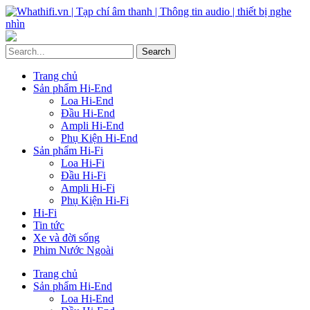
Trang chủ
Sản phẩm Hi-End
Loa Hi-End
Đầu Hi-End
Ampli Hi-End
Phụ Kiện Hi-End
Sản phẩm Hi-Fi
Loa Hi-Fi
Đầu Hi-Fi
Ampli Hi-Fi
Phụ Kiện Hi-Fi
Hi-Fi
Tin tức
Xe và đời sống
Phim Nước Ngoài
Trang chủ
Sản phẩm Hi-End
Loa Hi-End