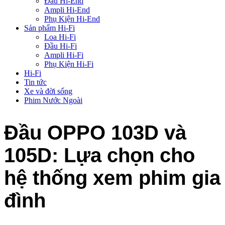
Đầu Hi-End
Ampli Hi-End
Phụ Kiện Hi-End
Sản phẩm Hi-Fi
Loa Hi-Fi
Đầu Hi-Fi
Ampli Hi-Fi
Phụ Kiện Hi-Fi
Hi-Fi
Tin tức
Xe và đời sống
Phim Nước Ngoài
Đầu OPPO 103D và
105D: Lựa chọn cho
hệ thống xem phim gia
đình