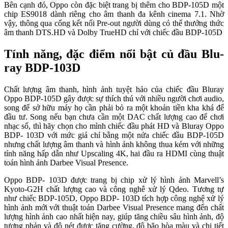
Bên cạnh đó, Oppo còn đặc biệt trang bị thêm cho BDP-105D một
chip ES9018 dành riêng cho âm thanh đa kênh cinema 7.1. Nhờ
vậy, thông qua cổng kết nối Pre-out người dùng có thể thưởng thức
âm thanh DTS.HD và Dolby TrueHD chỉ với chiếc đầu BDP-105D
Tính năng, đặc điểm nổi bật củ đầu Blu-
ray BDP-103D
Chất lượng âm thanh, hình ảnh tuyệt hảo của chiếc đầu Bluray
Oppo BDP-105D gây được sự thích thú với nhiều người chơi audio,
song để sở hữu máy họ cần phải bỏ ra một khoản tiền kha khá để
đầu tư. Song nếu bạn chưa cần một DAC chất lượng cao để chơi
nhạc số, thì hãy chọn cho mình chiếc đầu phát HD và Bluray Oppo
BDP- 103D với mức giá chỉ bằng một nửa chiếc đầu BDP-105D
nhưng chất lượng âm thanh và hình ảnh không thua kém với những
tính năng hấp dẫn như Upscaling 4K, hai đầu ra HDMI cùng thuật
toán hình ảnh Darbee Visual Presence.
Oppo BDP- 103D được trang bị chip xử lý hình ảnh Marvell’s
Kyoto-G2H chất lượng cao và công nghê xử lý Qdeo. Tương tự
như chiếc BDP-105D, Oppo BDP- 103D tích hợp công nghệ xử lý
hình ảnh mới với thuật toán Darbee Visual Presence mang đến chất
lượng hình ảnh cao nhất hiện nay, giúp tăng chiều sâu hình ảnh, độ
tương phản và độ nét được tăng cường, độ bão hòa màu và chi tiết