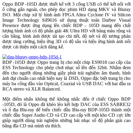
Oppo BDP -105D được thiết kế với 3 cổng USB có thể kết nối với
ổ cứng gắn ngoài, cho phép đọc phim HD dạng MKV và Bluray
ISO. Một chip xử lý hình ảnh FPGA Altea Cyclone IV và Silicon
Image Technology SiI9616 sử dụng thuật toán Darbee Visual
Presence được ứng dụng lên chiếc BDP – 105D mang đến chất
lượng hình ảnh có độ phân giải 4K Ultra HD với bảng màu rộng và
cân bằng, hình ảnh được tái tạo chi tiết, độ nét và độ tương phản
được tăng cường, hiệu ứng 3D có độ sâu và hiệu ứng hình ảnh nổi
được cải thiện một cách đáng kể.
BDP -105D được Oppo trang bị cho một chip ES9018 cao cấp của
ESS Technology cho phép chơi nhạc số lên đến 32bit. Nhằm đem
đến cho người dùng những giây phút trải nghiệm âm thanh, hình
ảnh đạt chuẩn cao nhất hiện nay là DSD, Oppo đặc biệt trang bị cho
máy ba cổng đầu vào Optical, Coaxial và USB DAC với hai đầu ra
RCA stereo và XLR Balanced.
Một điểm nhấn không thể không nhắc đến ở chiếc Oppo BDP
-105D, đó là Oppo đã khéo léo kết hợp DAC của ESS SABRE32
và ổ địa Blu-ray để biến chiếc đầu Blu-ray BDP-105D thành một
chiếc đầu Super Audio CD và CD cao cấp với một kho CD cực lớn
giúp người dùng trải nghiệm những bài nhạc số độ phân giải cao
bằng đĩa CD mà mình ưa thích.