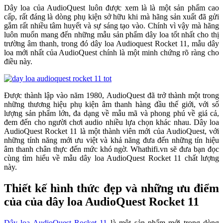
Dây loa của AudioQuest luôn được xem là là một sản phẩm cao
cấp, rất đáng là dòng phụ kiện sở hữu khi mà hãng sản xuất đã gửi
gắm rất nhiều tâm huyết và sự sáng tạo vào. Chính vì vậy mà hãng
luôn muốn mang đến những mẫu sản phẩm dây loa tốt nhất cho thị
trường âm thanh, trong đó dây loa Audioquest Rocket 11, mẫu dây
loa mới nhất của AudioQuest chính là một minh chứng rõ ràng cho
điều này.
Được thành lập vào năm 1980, AudioQuest đã trở thành một trong
những thương hiệu phụ kiện âm thanh hàng đầu thế giới, với số
lượng sản phẩm lớn, đa dạng về mẫu mã và phong phú về giá cả,
đem đến cho người chơi audio nhiều lựa chọn khác nhau. Dây loa
AudioQuest Rocket 11 là một thành viên mới của AudioQuest, với
những tính năng mới ưu việt và khả năng đưa đến những tín hiệu
âm thanh chân thực đến mức khó ngờ. Whathifi.vn sẽ đưa bạn đọc
cùng tìm hiểu về mẫu dây loa AudioQuest Rocket 11 chất lượng
này.
Thiết kế hình thức đẹp và những ưu điểm
của của dây loa AudioQuest Rocket 11
Dây loa AudioQuest Rocket 11
là một sản phẩm mới trong dòng