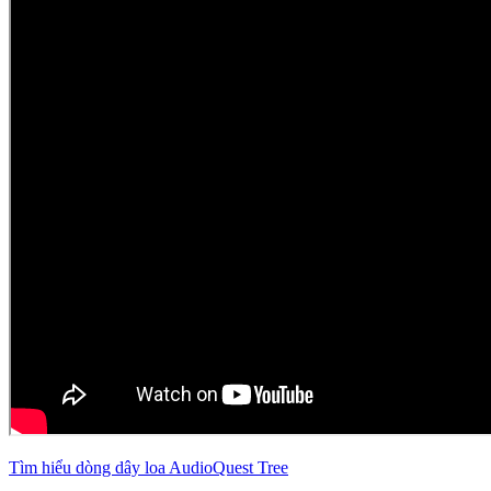
Tìm hiểu dòng dây loa AudioQuest Tree