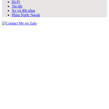
Hi-Fi
Tin tức
Xe và đời sống
Phim Nước Ngoài