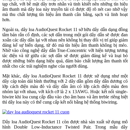
tạp chất, với bề mặt dây trơn nhẵn và tinh khiết nên những tín hiệu
âm thanh mà dây loa này truyền tải có được độ rõ nét cao nhờ vậy
mà thu chất lượng tín hiệu âm thanh cân bằng, sạch và linh hoạt
hơn.
Ngoài ra, dây loa AudioQuest Rocket 11 sở hữu dây dẫn dạng đồng
tâm bán rắn cố định, các sợi dẫn trong một gói dây dẫn sẽ được đan
xoắn các dây dẫn lại với nhau nên không bị thay đổi vị trí giúp giảm
đáng kể sự biến dạng, từ đó mà tín hiệu âm thanh không bị méo.
Nhờ vào công nghệ dây dẫn True-Concentric với hiện tượng tương
tác điện và từ giữa các sợi dẫn sẽ được giảm đáng kể và loại bỏ
được những biến dạng hiệu quả, đảm bảo chất lượng âm thanh tốt
nhất cho các trải nghiệm nghe của người dùng.
Mặt khác, dây loa AudioQuest Rocket 11 được sử dụng như một
dây cáp toàn dải bình thường với 2 dây dẫn gồm dây dẫn dương có
lớp cách điện màu đỏ và dây dẫn âm có lớp cách điện màu đen
nhóm lại với nhau, với kích cỡ là 2 x 13AWG. Hoặc kết nối single-
biwire khi loa cung cấp đầu vào cho âm bass và âm treble riêng biệt
thì dây loa này có thể cung cấp kết nối bằng hệ thống biwiring.
Dây loa AudioQuest Rocket 11 còn được nhà sản xuất sử dụng mô
hình Double Low-Inductance Twisted Pair. Trong mẫu dây