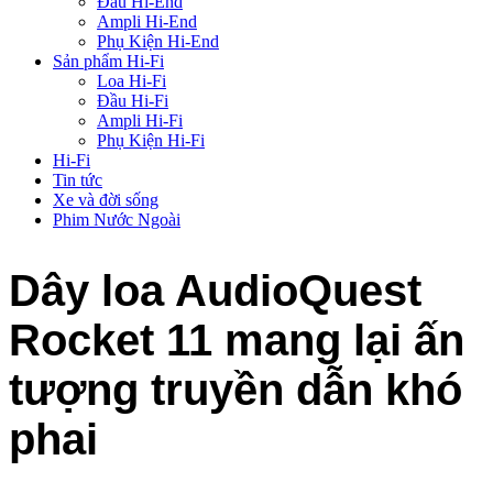
Đầu Hi-End
Ampli Hi-End
Phụ Kiện Hi-End
Sản phẩm Hi-Fi
Loa Hi-Fi
Đầu Hi-Fi
Ampli Hi-Fi
Phụ Kiện Hi-Fi
Hi-Fi
Tin tức
Xe và đời sống
Phim Nước Ngoài
Dây loa AudioQuest
Rocket 11 mang lại ấn
tượng truyền dẫn khó
phai