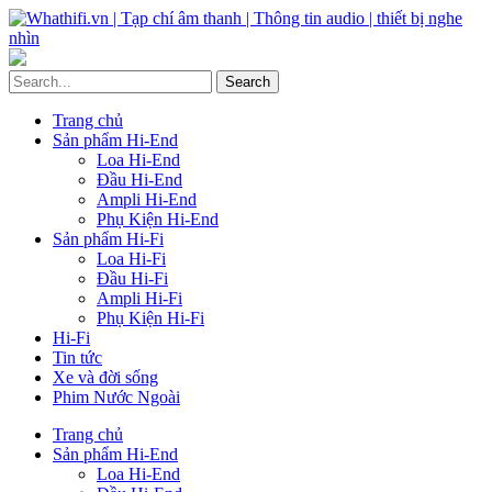
Trang chủ
Sản phẩm Hi-End
Loa Hi-End
Đầu Hi-End
Ampli Hi-End
Phụ Kiện Hi-End
Sản phẩm Hi-Fi
Loa Hi-Fi
Đầu Hi-Fi
Ampli Hi-Fi
Phụ Kiện Hi-Fi
Hi-Fi
Tin tức
Xe và đời sống
Phim Nước Ngoài
Trang chủ
Sản phẩm Hi-End
Loa Hi-End