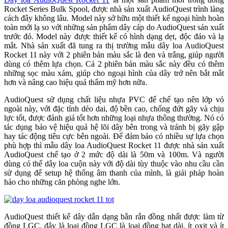
Rocket Series Bulk Spool, được nhà sản xuất AudioQuest trình làng
cách đây không lâu. Model này sở hữu một thiết kế ngoại hình hoàn
toàn mới lạ so với những sản phẩm dây cáp do AudioQuest sản xuất
trước đó. Model này được thiết kế có hình dạng dẹt, độc đáo và lạ
mắt. Nhà sản xuất đã tung ra thị trường mẫu dây loa AudioQuest
Rocket 11 này với 2 phiên bản màu sắc là đen và trắng, giúp người
dùng có thêm lựa chọn. Cả 2 phiên bản màu sắc này đều có thêm
những sọc màu xám, giúp cho ngoại hình của dây trở nên bắt mắt
hơn và nâng cao hiệu quả thẩm mỹ hơn nữa.
AudioQuest sử dụng chất liệu nhựa PVC để chế tạo nên lớp vỏ
ngoài này, với đặc tính dẻo dai, độ bền cao, chống đứt gãy và chịu
lực tốt, được đánh giá tốt hơn những loại nhựa thông thường. Nó có
tác dụng bảo vệ hiệu quả hệ lõi dây bên trong và tránh bị gãy gập
hay tác động tiêu cực bên ngoài. Để đảm bảo có nhiều sự lựa chọn
phù hợp thì mẫu dây loa AudioQuest Rocket 11 được nhà sản xuất
AudioQuest chế tạo ở 2 mức độ dài là 50m và 100m. Và người
dùng có thể dây loa cuộn này với độ dài tùy thuộc vào nhu cầu cần
sử dụng để setup hệ thống âm thanh của mình, là giải pháp hoàn
hảo cho những căn phòng nghe lớn.
AudioQuest thiết kế dây dẫn dạng bắn rắn đồng nhất được làm từ
đồng LGC, đây là loại đồng LGC là loại đồng hạt dài, ít oxit và ít