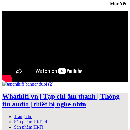
Mộc Yên
Whathifi.vn | Tạp chí âm thanh | Thông
tin audio | thiết bị nghe nhìn
Trang chủ
Sản phẩm Hi-End
Sản phẩm Hi-Fi