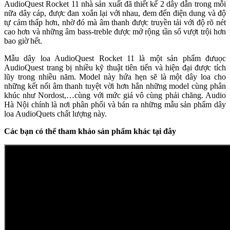
AudioQuest Rocket 11 nhà sản xuất đã thiết kế 2 dây dẫn trong mỗi
nữa dây cáp, được đan xoắn lại với nhau, đem đến điện dung và độ
tự cảm thấp hơn, nhờ đó mà âm thanh được truyền tải với độ rõ nét
cao hơn và những âm bass-treble được mở rộng tần số vượt trội hơn
bao giờ hết.
Mẫu dây loa AudioQuest Rocket 11 là một sản phẩm đưuọc
AudioQuest trang bị nhiều kỹ thuật tiên tiến và hiện đại được tích
lũy trong nhiều năm. Model này hứa hẹn sẽ là một dây loa cho
những kết nối âm thanh tuyệt vời hơn hẳn những model cùng phân
khúc như Nordost,…cùng với mức giá vô cùng phải chăng. Audio
Hà Nội chính là nơi phân phối và bán ra những mẫu sản phẩm dây
loa AudioQuets chất lượng này.
Các bạn có thể tham khảo sản phẩm khác tại đây