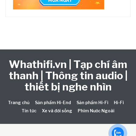
Whathifi.vn | Tạp chí âm
thanh | Thông tin audio |
thiết bị nghe nhìn
Trang chủ
Sản phẩm Hi-End
Sản phẩm Hi-Fi
Hi-Fi
Tin tức
Xe và đời sống
Phim Nước Ngoài