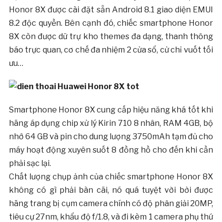
Honor 8X được cài đặt sẵn Android 8.1 giao diện EMUI
8.2 độc quyền. Bên cạnh đó, chiếc smartphone Honor
8X còn được dữ trự kho themes đa dạng, thanh thông
báo trực quan, cơ chế đa nhiệm 2 cửa sổ, cử chỉ vuốt tối
ưu…
Smartphone Honor 8X cung cấp hiệu năng khá tốt khi
hãng áp dụng chip xử lý Kirin 710 8 nhân, RAM 4GB, bộ
nhớ 64 GB và pin cho dung lượng 3750mAh tạm đủ cho
máy hoạt động xuyên suốt 8 đồng hồ cho đến khi cần
phải sạc lại.
Chất lượng chụp ảnh của chiếc smartphone Honor 8X
không có gì phải bàn cãi, nó quá tuyệt vời bởi được
hãng trang bị cụm camera chính có độ phân giải 20MP,
tiêu cự 27nm, khẩu độ f/1.8, và đi kèm 1 camera phụ thứ