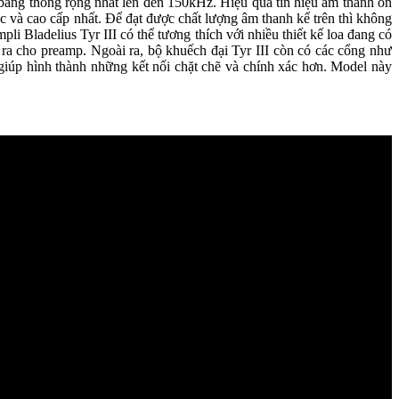
 băng thông rộng nhất lên đến 150kHz. Hiệu quả tín hiệu âm thanh ổn
c và cao cấp nhất. Để đạt được chất lượng âm thanh kể trên thì không
Bladelius Tyr III có thể tương thích với nhiều thiết kế loa đang có
ra cho preamp. Ngoài ra, bộ khuếch đại Tyr III còn có các cổng như
iúp hình thành những kết nối chặt chẽ và chính xác hơn. Model này