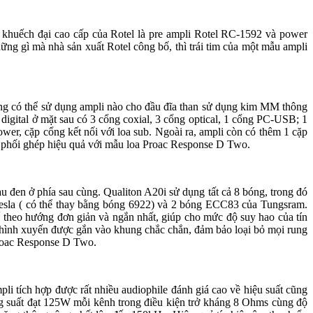
bộ khuếch đại cao cấp của Rotel là pre ampli Rotel RC-1592 và power
ng gì mà nhà sản xuất Rotel công bố, thì trái tim của một mẫu ampli
ũng có thể sử dụng ampli nào cho đầu đĩa than sử dụng kim MM thông
igital ở mặt sau có 3 cổng coxial, 3 cổng optical, 1 cổng PC-USB; 1
wer, cặp cổng kết nối với loa sub. Ngoài ra, ampli còn có thêm 1 cặp
̉ phối ghép hiệu quả với mẫu loa Proac Response D Two.
àu đen ở phía sau cùng. Qualiton A20i sử dụng tất cả 8 bóng, trong đó
 Tesla ( có thể thay bằng bóng 6922) và 2 bóng ECC83 của Tungsram.
 theo hướng đơn giản và ngắn nhất, giúp cho mức độ suy hao của tín
ồn hình xuyến được gắn vào khung chắc chắn, đảm bảo loại bỏ mọi rung
a Proac Response D Two.
ampli tích hợp được rất nhiều audiophile đánh giá cao về hiệu suất cũng
công suất đạt 125W mỗi kênh trong điều kiện trở kháng 8 Ohms cùng độ