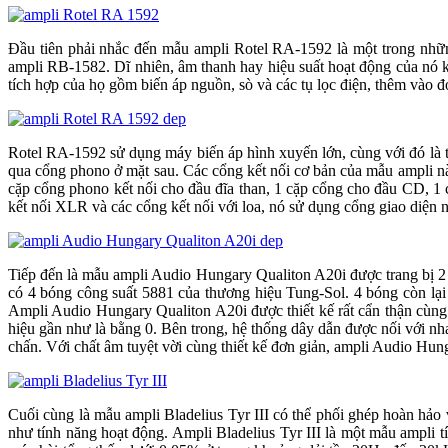
Đầu tiên phải nhắc đến mẫu ampli Rotel RA-1592 là một trong n
ampli RB-1582. Dĩ nhiên, âm thanh hay hiệu suất hoạt động của nó k
tích hợp của họ gồm biến áp nguồn, sò và các tụ lọc điện, thêm vào đó
Rotel RA-1592 sử dụng máy biến áp hình xuyến lớn, cùng với đó là 
qua cổng phono ở mặt sau. Các cổng kết nối cơ bản của mẫu ampli nà
cặp cổng phono kết nối cho đầu đĩa than, 1 cặp cổng cho đầu CD, 1 c
kết nối XLR và các cổng kết nối với loa, nó sử dụng cổng giao diện nối t
Tiếp đến là mẫu ampli Audio Hungary Qualiton A20i được trang bi
có 4 bóng công suất 5881 của thương hiệu Tung-Sol. 4 bóng còn lại
Ampli Audio Hungary Qualiton A20i được thiết kế rất cẩn thận cùng
hiệu gần như là bằng 0. Bên trong, hệ thống dây dẫn được nối với nh
chấn. Với chất âm tuyệt vời cùng thiết kế đơn giản, ampli Audio Hungar
Cuối cùng là mẫu ampli Bladelius Tyr III có thể phối ghép hoà
như tính năng hoạt động. Ampli Bladelius Tyr III là một mẫu ampli t