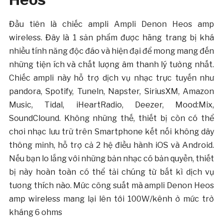
Đầu tiên là chiếc ampli Ampli Denon Heos amp
wireless. Đây là 1 sản phẩm được hãng trang bị khá
nhiều tính năng độc đáo và hiện đại để mong mang đến
những tiện ích và chất lượng âm thanh lý tưởng nhất.
Chiếc ampli này hỗ trợ dịch vụ nhạc trực tuyến như
pandora, Spotify, Tuneln, Napster, SiriusXM, Amazon
Music, Tidal, iHeartRadio, Deezer, Mood:Mix,
SoundClound. Không những thế, thiết bị còn có thể
chơi nhạc lưu trữ trên Smartphone kết nối không dây
thông minh, hỗ trợ cả 2 hệ điều hành iOS và Android.
Nếu bạn lo lắng với những bản nhạc có bản quyền, thiết
bị này hoàn toàn có thể tải chúng từ bất kì dịch vụ
tương thích nào. Mức công suất mà ampli Denon Heos
amp wireless mang lại lên tới 100W/kênh ở mức trở
kháng 6 ohms