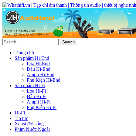
Trang chủ
Sản phẩm Hi-End
Loa Hi-End
Đầu Hi-End
Ampli Hi-End
Phụ Kiện Hi-End
Sản phẩm Hi-Fi
Loa Hi-Fi
Đầu Hi-Fi
Ampli Hi-Fi
Phụ Kiện Hi-Fi
Hi-Fi
Tin tức
Xe và đời sống
Phim Nước Ngoài