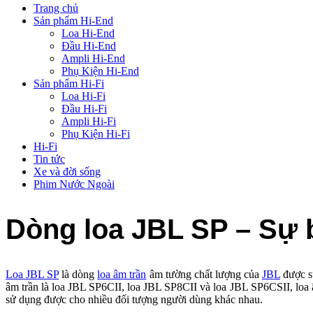
Trang chủ
Sản phẩm Hi-End
Loa Hi-End
Đầu Hi-End
Ampli Hi-End
Phụ Kiện Hi-End
Sản phẩm Hi-Fi
Loa Hi-Fi
Đầu Hi-Fi
Ampli Hi-Fi
Phụ Kiện Hi-Fi
Hi-Fi
Tin tức
Xe và đời sống
Phim Nước Ngoài
Dòng loa JBL SP – Sự b
Loa JBL SP
là dòng
loa âm trần
âm tường chất lượng của
JBL
được sư
âm trần là loa JBL SP6CII, loa JBL SP8CII và loa JBL SP6CSII, loa âm 
sử dụng được cho nhiều đối tượng người dùng khác nhau.