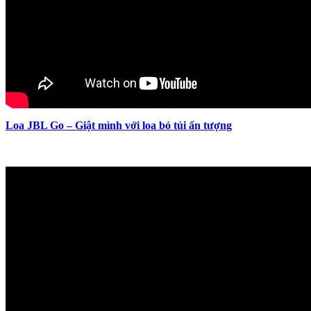
Loa JBL Go – Giật mình với loa bỏ túi ấn tượng