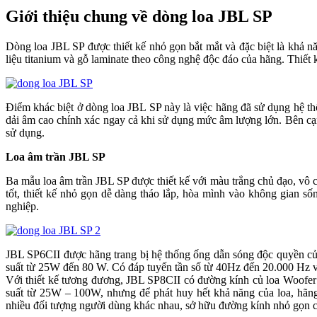
Giới thiệu chung về dòng loa JBL SP
Dòng loa JBL SP được thiết kế nhỏ gọn bắt mắt và đặc biệt là khả n
liệu titanium và gỗ laminate theo công nghệ độc đáo của hãng. Thiết k
Điểm khác biệt ở dòng loa JBL SP này là việc hãng đã sử dụng hệ 
dải âm cao chính xác ngay cả khi sử dụng mức âm lượng lớn. Bên cạnh
sử dụng.
Loa âm trần JBL SP
Ba mẫu loa âm trần JBL SP được thiết kế với màu trắng chủ đạo
tốt, thiết kế nhỏ gọn dễ dàng tháo lắp, hòa mình vào không gian 
nghiệp.
JBL SP6CII được hãng trang bị hệ thống ống dẫn sóng độc quyền củ
suất từ 25W đến 80 W. Có đáp tuyến tần số từ 40Hz đến 20.000 Hz và
Với thiết kế tương đương, JBL SP8CII có đường kính củ loa Woofer
suất từ 25W – 100W, nhưng để phát huy hết khả năng của loa, hãn
nhiều đối tượng người dùng khác nhau, sở hữu đường kính nhỏ gọn c