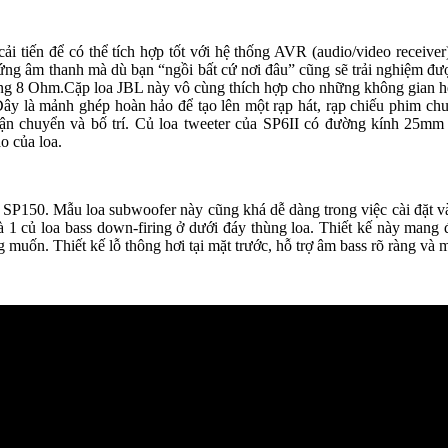
ải tiến để có thể tích hợp tốt với hệ thống AVR (audio/video rec
 âm thanh mà dù bạn “ngồi bất cứ nơi đâu” cũng sẽ trải nghiệm được 
ng 8 Ohm.Cặp loa JBL này vô cùng thích hợp cho những không gian h
y là mảnh ghép hoàn hảo để tạo lên một rạp hát, rạp chiếu phim 
uyển và bố trí. Củ loa tweeter của SP6II có đường kính 25mm đ
o của loa.
P150. Mẫu loa subwoofer này cũng khá dễ dàng trong việc cài đặt và s
 và 1 củ loa bass down-firing ở dưới đáy thùng loa. Thiết kế này 
n. Thiết kế lỗ thông hơi tại mặt trước, hỗ trợ âm bass rõ ràng và