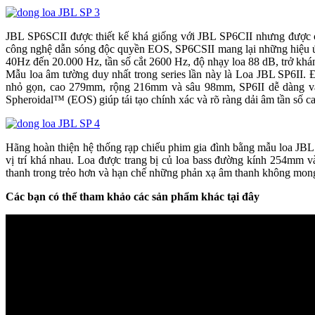
JBL SP6SCII được thiết kế khá giống với JBL SP6CII nhưng được c
công nghệ dẫn sóng độc quyền EOS, SP6CSII mang lại những hiệu ứng
40Hz đến 20.000 Hz, tần số cắt 2600 Hz, độ nhạy loa 88 dB, trở khá
Mẫu loa âm tường duy nhất trong series lần này là Loa JBL SP6II. Đâ
nhỏ gọn, cao 279mm, rộng 216mm và sâu 98mm, SP6II dễ dàng vận ch
Spheroidal™ (EOS) giúp tái tạo chính xác và rõ ràng dải âm tần số ca
Hãng hoàn thiện hệ thống rạp chiếu phim gia đình bằng mẫu loa JBL S
vị trí khá nhau. Loa được trang bị củ loa bass đường kính 254mm
thanh trong trẻo hơn và hạn chế những phản xạ âm thanh không mong muố
Các bạn có thể tham khảo các sản phẩm khác tại đây