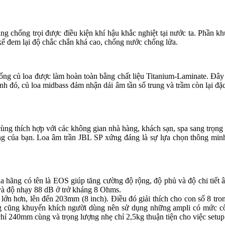
ăng chống trọi được điều kiện khí hậu khắc nghiệt tại nước ta. Phần kh
ế đem lại độ chắc chắn khá cao, chống nước chống lửa.
thống củ loa được làm hoàn toàn bằng chất liệu Titanium-Laminate. Đây l
 đó, củ loa midbass đảm nhận dải âm tần số trung và trầm còn lại đặ
, vô cùng thích hợp với các không gian nhà hàng, khách sạn, spa sang t
sống của bạn. Loa âm trần JBL SP xứng đáng là sự lựa chọn thông m
a hãng có tên là EOS giúp tăng cường độ rộng, độ phủ và độ chi tiê
 độ nhạy 88 dB ở trở kháng 8 Ohms.
 lớn hơn, lên đến 203mm (8 inch). Điều đó giải thích cho con số 8
g cũng khuyến khích người dùng nên sử dụng những ampli có mức cô
hỉ 240mm cùng và trọng lượng nhẹ chỉ 2,5kg thuận tiện cho việc setup