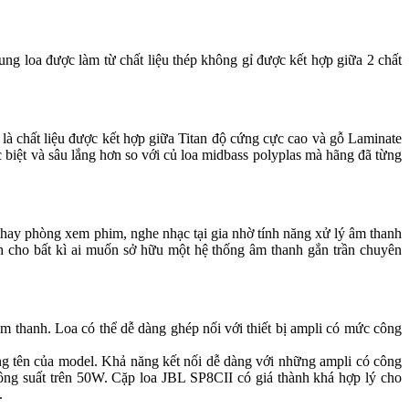
ung loa được làm từ chất liệu thép không gỉ được kết hợp giữa 2 chất
à chất liệu được kết hợp giữa Titan độ cứng cực cao và gỗ Laminate
c biệt và sâu lắng hơn so với củ loa midbass polyplas mà hãng đã từng
rọng hay phòng xem phim, nghe nhạc tại gia nhờ tính năng xử lý âm thanh
inh cho bất kì ai muốn sở hữu một hệ thống âm thanh gắn trần chuyên
́t âm thanh. Loa có thể dễ dàng ghép nối với thiết bị ampli có mức công
 trong tên của model. Khả năng kết nối dễ dàng với những ampli có công
ng suất trên 50W. Cặp loa JBL SP8CII có giá thành khá hợp lý cho
.