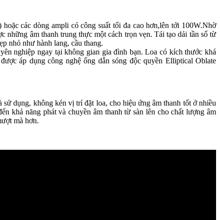
eiver) hoặc các dòng ampli có công suất tối đa cao hơn,lên tới 100W.Nhờ
những âm thanh trung thực một cách trọn vẹn. Tái tạo dải tần số từ
ẹp nhỏ như hành lang, cầu thang.
chuyên nghiệp ngay tại không gian gia đình bạn. Loa có kích thước khá
ược áp dụng công nghệ ống dẫn sóng độc quyền Elliptical Oblate
ử dụng, không kén vị trí đặt loa, cho hiệu ứng âm thanh tốt ở nhiều
mang đến khả năng phát và chuyền âm thanh từ sàn lên cho chất lượng âm
 mượt mà hơn.