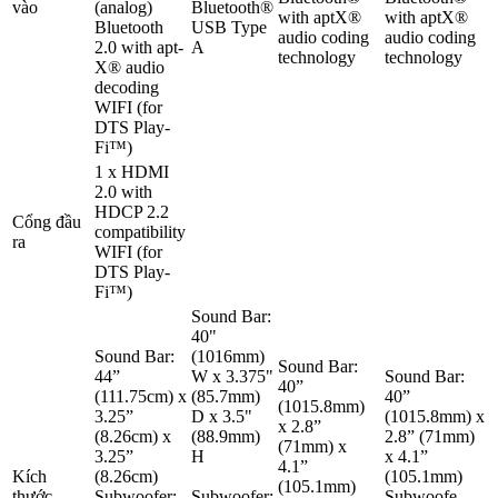
vào
(analog)
Bluetooth®
with aptX®
with aptX®
Bluetooth
USB Type
audio coding
audio coding
2.0 with apt-
A
technology
technology
X® audio
decoding
WIFI (for
DTS Play-
Fi™)
1 x HDMI
2.0 with
HDCP 2.2
Cổng đầu
compatibility
ra
WIFI (for
DTS Play-
Fi™)
Sound Bar:
40"
Sound Bar:
(1016mm)
Sound Bar:
44”
W x 3.375"
Sound Bar:
40”
(111.75cm) x
(85.7mm)
40”
(1015.8mm)
3.25”
D x 3.5"
(1015.8mm) x
x 2.8”
(8.26cm) x
(88.9mm)
2.8” (71mm)
(71mm) x
3.25”
H
x 4.1”
4.1”
Kích
(8.26cm)
(105.1mm)
(105.1mm)
thước
Subwoofer:
Subwoofer:
Subwoofe