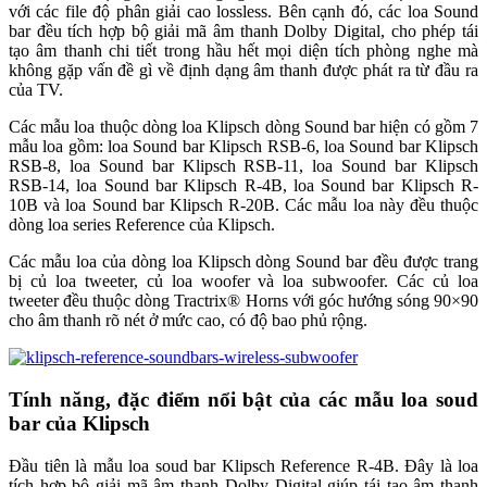
với các file độ phân giải cao lossless. Bên cạnh đó, các loa Sound
bar đều tích hợp bộ giải mã âm thanh Dolby Digital, cho phép tái
tạo âm thanh chi tiết trong hầu hết mọi diện tích phòng nghe mà
không gặp vấn đề gì về định dạng âm thanh được phát ra từ đầu ra
của TV.
Các mẫu loa thuộc dòng loa Klipsch dòng Sound bar hiện có gồm 7
mẫu loa gồm: loa Sound bar Klipsch RSB-6, loa Sound bar Klipsch
RSB-8, loa Sound bar Klipsch RSB-11, loa Sound bar Klipsch
RSB-14, loa Sound bar Klipsch R-4B, loa Sound bar Klipsch R-
10B và loa Sound bar Klipsch R-20B. Các mẫu loa này đều thuộc
dòng loa series Reference của Klipsch.
Các mẫu loa của dòng loa Klipsch dòng Sound bar đều được trang
bị củ loa tweeter, củ loa woofer và loa subwoofer. Các củ loa
tweeter đều thuộc dòng Tractrix® Horns với góc hướng sóng 90×90
cho âm thanh rõ nét ở mức cao, có độ bao phủ rộng.
Tính năng, đặc điểm nổi bật của các mẫu loa soud
bar của Klipsch
Đầu tiên là mẫu loa soud bar Klipsch Reference R-4B. Đây là loa
tích hợp bộ giải mã âm thanh Dolby Digital giúp tái tạo âm thanh