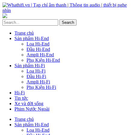
Trang chủ
Sản phẩm Hi-End
Loa Hi-End
Đầu Hi-End
Ampli Hi-End
Phụ Kiện Hi-End
Sản phẩm Hi-Fi
Loa Hi-Fi
Đầu Hi-Fi
Ampli Hi-Fi
Phụ Kiện Hi-Fi
Hi-Fi
Tin tức
Xe và đời sống
Phim Nước Ngoài
Trang chủ
Sản phẩm Hi-End
Loa Hi-End