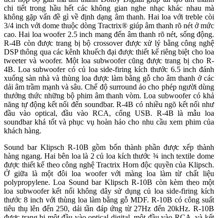
chi tiết trong hầu hết các không gian nghe nhạc khác nhau mà
không gặp vấn đề gì về định dạng âm thanh. Hai loa với treble còi
3/4 inch với dome thuộc dòng Tractrix® giúp âm thanh rõ nét ở mức
cao. Hai loa woofer 2.5 inch mang đến âm thanh rõ nét, sống động.
R-4B còn được trang bị bộ crossover được xử lý bằng công nghệ
DSP thông qua các kênh khuếch đại được thiết kế riêng biệt cho loa
tweeter và woofer. Một loa subwoofer cũng được trang bị cho R-
4B. Loa subwoofer có củ loa side-firing kích thước 6.5 inch đánh
xuống sàn nhà và thùng loa được làm bằng gỗ cho âm thanh ở các
dải âm trầm mạnh và sâu. Chế độ surround ảo cho phép người dùng
thưởng thức những bộ phim âm thanh vòm. Loa subwoofer có khả
năng tự động kết nối đến soundbar. R-4B có nhiều ngõ kết nối như
đầu vào optical, đầu vào RCA, cổng USB. R-4B là mẫu loa
soundbar khá tốt và phục vụ hoàn hảo cho nhu cầu xem phim của
khách hàng.
Sound bar Klipsch R-10B gồm bốn thành phần được xếp thành
hàng ngang. Hai bên loa là 2 củ loa kích thước ¾ inch textile dome
được thiết kế theo công nghệ Tractrix Horn độc quyền của Klipsch.
Ở giữa là một đôi loa woofer với màng loa làm từ chất liệu
polypropylene. Loa Sound bar Klipsch R-10B còn kèm theo một
loa subwoofer kết nối không dây sử dụng củ loa side-firing kích
thước 8 inch với thùng loa làm bằng gỗ MDF. R-10B có công suất
tiêu thụ lên đến 250, dải tần đáp ứng từ 27Hz đến 20kHz. R-10B
được trang bị một đầu vào optical digital, một đầu vào RCA, và kết