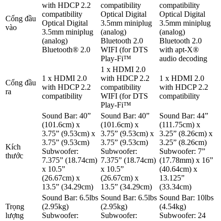
with HDCP 2.2
compatibility
compatibility
compatibility
Optical Digital
Optical Digital
Cổng đầu
Optical Digital
3.5mm miniplug
3.5mm miniplug
vào
3.5mm miniplug
(analog)
(analog)
(analog)
Bluetooth 2.0
Bluetooth 2.0
Bluetooth® 2.0
WIFI (for DTS
with apt-X®
Play-Fi™
audio decoding
1 x HDMI 2.0
1 x HDMI 2.0
with HDCP 2.2
1 x HDMI 2.0
Cổng đầu
with HDCP 2.2
compatibility
with HDCP 2.2
ra
compatibility
WIFI (for DTS
compatibility
Play-Fi™
Sound Bar: 40”
Sound Bar: 40”
Sound Bar: 44”
(101.6cm) x
(101.6cm) x
(111.75cm) x
3.75” (9.53cm) x
3.75” (9.53cm) x
3.25” (8.26cm) x
3.75” (9.53cm)
3.75” (9.53cm)
3.25” (8.26cm)
Kích
Subwoofer:
Subwoofer:
Subwoofer: 7”
thước
7.375” (18.74cm)
7.375” (18.74cm)
(17.78mm) x 16”
x 10.5”
x 10.5”
(40.64cm) x
(26.67cm) x
(26.67cm) x
13.125”
13.5” (34.29cm)
13.5” (34.29cm)
(33.34cm)
Sound Bar: 6.5lbs
Sound Bar: 6.5lbs
Sound Bar: 10lbs
Trọng
(2.95kg)
(2.95kg)
(4.54kg)
lượng
Subwoofer:
Subwoofer:
Subwoofer: 24