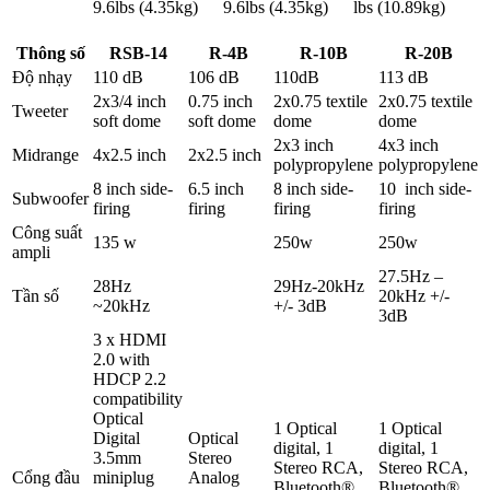
9.6lbs (4.35kg)
9.6lbs (4.35kg)
lbs (10.89kg)
Thông số
RSB-14
R-4B
R-10B
R-20B
Độ nhạy
110 dB
106 dB
110dB
113 dB
2x3/4 inch
0.75 inch
2x0.75 textile
2x0.75 textile
Tweeter
soft dome
soft dome
dome
dome
2x3 inch
4x3 inch
Midrange
4x2.5 inch
2x2.5 inch
polypropylene
polypropylene
8 inch side-
6.5 inch
8 inch side-
10 inch side-
Subwoofer
firing
firing
firing
firing
Công suất
135 w
250w
250w
ampli
27.5Hz –
28Hz
29Hz-20kHz
Tần số
20kHz +/-
~20kHz
+/- 3dB
3dB
3 x HDMI
2.0 with
HDCP 2.2
compatibility
Optical
1 Optical
1 Optical
Digital
Optical
digital, 1
digital, 1
3.5mm
Stereo
Stereo RCA,
Stereo RCA,
Cổng đầu
miniplug
Analog
Bluetooth®
Bluetooth®