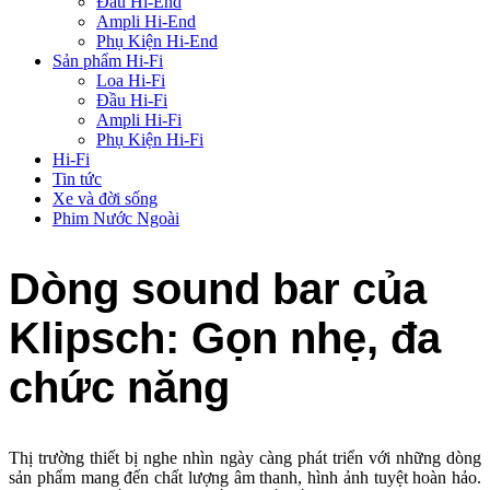
Đầu Hi-End
Ampli Hi-End
Phụ Kiện Hi-End
Sản phẩm Hi-Fi
Loa Hi-Fi
Đầu Hi-Fi
Ampli Hi-Fi
Phụ Kiện Hi-Fi
Hi-Fi
Tin tức
Xe và đời sống
Phim Nước Ngoài
Dòng sound bar của
Klipsch: Gọn nhẹ, đa
chức năng
Thị trường thiết bị nghe nhìn ngày càng phát triển với những dòng
sản phẩm mang đến chất lượng âm thanh, hình ảnh tuyệt hoàn hảo.