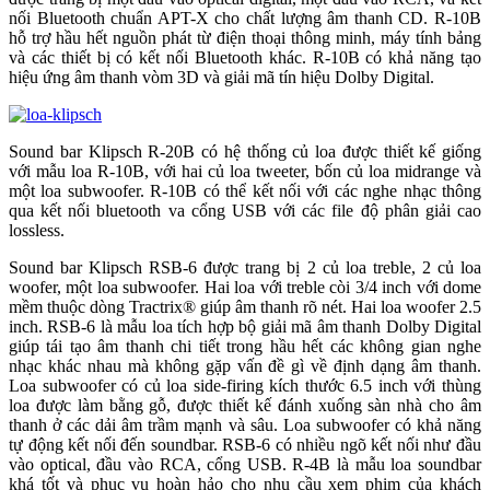
nối Bluetooth chuẩn APT-X cho chất lượng âm thanh CD. R-10B
hỗ trợ hầu hết nguồn phát từ điện thoại thông minh, máy tính bảng
và các thiết bị có kết nối Bluetooth khác. R-10B có khả năng tạo
hiệu ứng âm thanh vòm 3D và giải mã tín hiệu Dolby Digital.
Sound bar Klipsch R-20B có hệ thống củ loa được thiết kế giống
với mẫu loa R-10B, với hai củ loa tweeter, bốn củ loa midrange và
một loa subwoofer. R-10B có thể kết nối với các nghe nhạc thông
qua kết nối bluetooth va cổng USB với các file độ phân giải cao
lossless.
Sound bar Klipsch RSB-6 được trang bị 2 củ loa treble, 2 củ loa
woofer, một loa subwoofer. Hai loa với treble còi 3/4 inch với dome
mềm thuộc dòng Tractrix® giúp âm thanh rõ nét. Hai loa woofer 2.5
inch. RSB-6 là mẫu loa tích hợp bộ giải mã âm thanh Dolby Digital
giúp tái tạo âm thanh chi tiết trong hầu hết các không gian nghe
nhạc khác nhau mà không gặp vấn đề gì về định dạng âm thanh.
Loa subwoofer có củ loa side-firing kích thước 6.5 inch với thùng
loa được làm bằng gỗ, được thiết kế đánh xuống sàn nhà cho âm
thanh ở các dải âm trầm mạnh và sâu. Loa subwoofer có khả năng
tự động kết nối đến soundbar. RSB-6 có nhiều ngõ kết nối như đầu
vào optical, đầu vào RCA, cổng USB. R-4B là mẫu loa soundbar
khá tốt và phục vụ hoàn hảo cho nhu cầu xem phim của khách