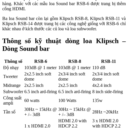
hàng. Khác với các mẫu loa Sound bar RSB-6 được trang bị thêm
cổng HDMI.
Ba loa Sound bar còn lại gồm Klipsch RSB-8, Klipsch RSB-11 và
Klipsch RSB-14 được trang bị các công nghệ giống với RSB-6 chỉ
khác nhau ở kích thước các củ loa và loa subwoofer.
Thông số kỹ thuật dòng loa Klipsch –
Dòng Sound bar
Thông số
RSB-6
RSB-8
RSB-11
Độ nhạy
103dB @ 1 meter
103dB @ 1 meter
110 dB
2x2.5 inch soft
2x3/4 inch soft
2x3/4 inch soft
Tweeter
dome
dome
dome
Midrange
2x2.5 inch
2x2.5 inch
4x2.4 inch
Subwoofer
6.5 inch ard-firing
6.5 inch ard-firing
8 inch side-firing
Công suất
60 watts
100 Watts
135w
ampli
30Hz ~ 15kHz @
30Hz ~ 15kHz @
Tần số
28Hz ~20kHz
+ /– 3dB
+ /– 3dB
HDMI 2.0 with
3 x HDMI 2.0
1 x HDMI 2.0
HDCP 2.2
with HDCP 2.2