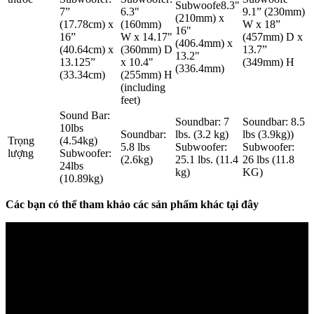
Subwoofe8.3"
7”
6.3"
9.1” (230mm)
(210mm) x
(17.78cm) x
(160mm)
W x 18”
16"
16”
W x 14.17"
(457mm) D x
(406.4mm) x
(40.64cm) x
(360mm) D
13.7”
13.2"
13.125”
x 10.4"
(349mm) H
(336.4mm)
(33.34cm)
(255mm) H
(including
feet)
Sound Bar:
Soundbar: 7
Soundbar: 8.5
10lbs
Soundbar:
lbs. (3.2 kg)
lbs (3.9kg))
Trọng
(4.54kg)
5.8 lbs
Subwoofer:
Subwoofer:
lượng
Subwoofer:
(2.6kg)
25.1 lbs. (11.4
26 lbs (11.8
24lbs
kg)
KG)
(10.89kg)
Các bạn có thể tham khảo các sản phẩm khác tại đây