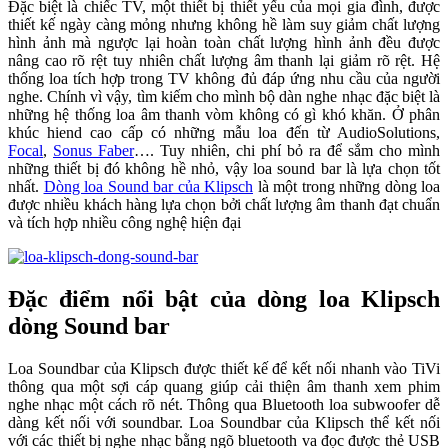
Đặc biệt là chiếc TV, một thiết bị thiết yếu của mọi gia đình, được
thiết kế ngày càng mỏng nhưng không hề làm suy giảm chất lượng
hình ảnh mà ngược lại hoàn toàn chất lượng hình ảnh đều được
nâng cao rõ rệt tuy nhiên chất lượng âm thanh lại giảm rõ rệt. Hệ
thống loa tích hợp trong TV không đủ đáp ứng nhu cầu của người
nghe. Chính vì vậy, tìm kiếm cho mình bộ dàn nghe nhạc đặc biệt là
những hệ thống loa âm thanh vòm không có gì khó khăn. Ở phân
khúc hiend cao cấp có những mẫu loa đến từ AudioSolutions,
Focal
,
Sonus Faber
…. Tuy nhiên, chi phí bỏ ra để sắm cho mình
những thiết bị đó không hề nhỏ, vậy loa sound bar là lựa chọn tốt
nhất.
Dòng loa Sound bar của Klipsch
là một trong những dòng loa
được nhiều khách hàng lựa chọn bởi chất lượng âm thanh đạt chuẩn
và tích hợp nhiều công nghệ hiện đại
Đặc điểm nổi bật của dòng loa Klipsch
dòng Sound bar
Loa Soundbar của Klipsch được thiết kế để kết nối nhanh vào TiVi
thông qua một sợi cáp quang giúp cải thiện âm thanh xem phim
nghe nhạc một cách rõ nét. Thông qua Bluetooth loa subwoofer dễ
dàng kết nối với soundbar. Loa Soundbar của Klipsch thể kết nối
với các thiết bị nghe nhạc bằng ngõ bluetooth va đọc được thẻ USB