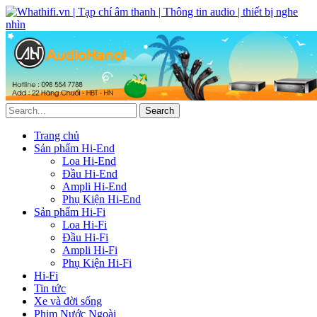
Trang chủ
Sản phẩm Hi-End
Loa Hi-End
Đầu Hi-End
Ampli Hi-End
Phụ Kiện Hi-End
Sản phẩm Hi-Fi
Loa Hi-Fi
Đầu Hi-Fi
Ampli Hi-Fi
Phụ Kiện Hi-Fi
Hi-Fi
Tin tức
Xe và đời sống
Phim Nước Ngoài