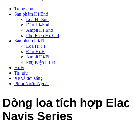
Trang chủ
Sản phẩm Hi-End
Loa Hi-End
Đầu Hi-End
Ampli Hi-End
Phụ Kiện Hi-End
Sản phẩm Hi-Fi
Loa Hi-Fi
Đầu Hi-Fi
Ampli Hi-Fi
Phụ Kiện Hi-Fi
Hi-Fi
Tin tức
Xe và đời sống
Phim Nước Ngoài
Dòng loa tích hợp Elac
Navis Series