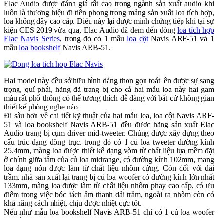
Elac Audio được đánh giá rất cao trong ngành sản xuất audio khi
luôn là thương hiệu đi tiên phong trong mảng sản xuất loa tích hợp,
loa không dây cao cấp. Điều này lại được minh chứng tiếp khi tại sự
kiện CES 2019 vừa qua, Elac Audio đã đem đến dòng
loa tích hợp
Elac Navis Series
, trong đó có 1 mẫu
loa cột
Navis ARF-51 và 1
mẫu
loa bookshelf
Navis ARB-51.
Hai model này đều sở hữu hình dáng thon gọn toát lên được sự sang
trọng, quí phái, hãng đã trang bị cho cả hai mẫu loa này hai gam
màu rất phổ thông có thể tương thích dễ dàng với bất cứ không gian
thiết kế phòng nghe nào.
Đi sâu hơn về chi tiết kỹ thuật của hai mẫu loa, loa cột Navis ARF-
51 và loa bookshelf Navis ARB-51 đều được hãng sản xuất Elac
Audio trang bị cụm driver mid-tweeter. Chúng được xây dựng theo
cấu trúc dạng đồng trục, trong đó có 1 củ loa tweeter đường kính
25.4mm, màng loa được thiết kế dạng vòm từ chất liệu lụa mềm đặt
ở chính giữa tâm của củ loa midrange, có đường kính 102mm, mang
loa dạng nón được làm từ chất liệu nhôm cứng. Còn đối với dải
trầm, nhà sản xuất lại trang bị củ loa woofer có đường kính lớn nhất
133mm, màng loa được làm từ chất liệu nhôm phay cao cấp, có ưu
điểm trong việc bóc tách âm thanh dải trầm, ngoài ra nhôm còn có
khả năng cách nhiệt, chịu được nhiệt cực tốt.
Nếu như mẫu loa bookshelf Navis ARB-51 chỉ có 1 củ loa woofer