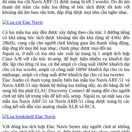
thì mẫu loa cột Navis ARF-51 được trang bị tới 3 woofer. Do đó âm
thanh dải trầm của mẫu loa đứng sẽ bóc tách được tốt hơn với
khoảng dải âm bass sâu hơn, đáp ứng được mọi nhu cầu nghe nhạc.
Cả hai mẫu loa này đều được xây dựng theo cấu trúc 3 đường tiếng
có khả năng bóc tách được khoảng dải tần khá rộng từ 43Hz đến
28kHz, cung cấp cho người chơi không gian âm thanh sống động,
đáp ứng tốt mọi thể loại nhạc, chinh phục được mọi đôi tai.
Ngoài ra, ở mỗi củ loa nhà sản xuất lại trang bị 1 ampli tích hợp
Class A/B với cấu trúc tri-amp, để thực hiện nhiệm vụ khuếch đại
độc lập cho từng củ loa, củ thể ampli có công suất 160W khuếch đại
cho củ loa woofer, ampli có công suất 100W khuếch đại cho củ loa
midrange, ampli có công suất 40W khuếch đại cho củ loa tweeter.
Elac Audio có tham vọng muốn biến hai mẫu loa Navis ARF-51 và
Navis ARB-51 này thành hệ thống loa không dây, do đó hãng đã bổ
sung bộ thu phát ELAC Discovery Connect để mang đến cho người
chơi sự tiện lợi trong vấn đề kết nối, setup. Ngoài ra, tại mặt sau của
mẫu loa Navis ARF-51 và Navis ARB-51 cũng được trang bị các
cổng kết nối đầu vào analog chuẩn XLR và RCA.
Với dòng loa tích hợp Elac Navis Series này người chơi sẽ không
còn gặp phải bất kỳ lo lắng gì, điển hình như lựa chọn ampli phối