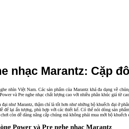
e nhạc Marantz: Cặp đô
ị nghe nhìn Việt Nam. Các sản phẩm của Marantz khá đa dạng về chủng l
Power và Pre nghe nhạc chất lượng cao với nhiều phân khúc giá từ cao
ch đại như Marantz, thậm chí là tốt hơn như những bộ khuếch đại ở ph
 để lại ấn tượng, phù hợp với các thiết kế. Có thể nói dòng sản p
ời chơi còn dễ dàng nâng cấp chúng mà không phải mua mới bộ khuếch đ
 dòng Power và Pre nghe nhạc Marantz