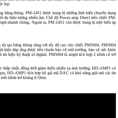
c hại.
ng băng thông. PM-14S1 được trang bị những linh kiện chuyên dụng
ối đa hiệu tượng nhiễu âm. Chế độ Power amp Direct trên chiếc PM-
ampli nhanh chóng. Ngoài ra, PM-14S1 còn được trang bị một biến áp
 tái tạo băng thông rộng với tốc độ cao cho chiếc PM5004. PM5004
nh kiện đáp ứng được tiêu chuẩn bảo vệ môi trường, bảo vệ sức khỏe
tín hiệu kỹ thuật số digital. PM5004 là ampli tích hợp 2 kênh có trở
ức thấp nhất, đồng thời giảm thiểu nhiễu xạ ảnh hường. HD-AMP1 có
gọn. HD-AMP1 tích hợp bộ giả mã DAC có khả năng giải mã các tín
 mỗi kênh trở kháng 8 Ohm.