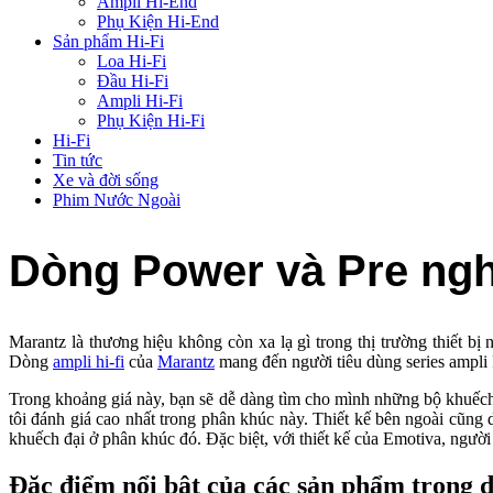
Ampli Hi-End
Phụ Kiện Hi-End
Sản phẩm Hi-Fi
Loa Hi-Fi
Đầu Hi-Fi
Ampli Hi-Fi
Phụ Kiện Hi-Fi
Hi-Fi
Tin tức
Xe và đời sống
Phim Nước Ngoài
Dòng Power và Pre ngh
Marantz là thương hiệu không còn xa lạ gì trong thị trường thiết b
Dòng
ampli hi-fi
của
Marantz
mang đến người tiêu dùng series ampli 
Trong khoảng giá này, bạn sẽ dễ dàng tìm cho mình những bộ khuế
tôi đánh giá cao nhất trong phân khúc này. Thiết kế bên ngoài cũng dễ
khuếch đại ở phân khúc đó. Đặc biệt, với thiết kế của Emotiva, ngư
Đặc điểm nổi bật của các sản phẩm trong