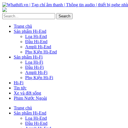
Trang chủ
Sản phẩm Hi-End
Loa Hi-End
Đầu Hi-End
Ampli Hi-End
Phụ Kiện Hi-End
Sản phẩm Hi-Fi
Loa Hi-Fi
Đầu Hi-Fi
Ampli Hi-Fi
Phụ Kiện Hi-Fi
Hi-Fi
Tin tức
Xe và đời sống
Phim Nước Ngoài
Trang chủ
Sản phẩm Hi-End
Loa Hi-End
Đầu Hi-End