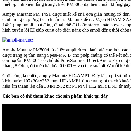
thiết bị, linh kiện dùng trong chiếc PM5005 đạt tiêu chuẩn không gâ
Amply Marantz PM-14S1 được thiết kế khá đơn giản nhưng có tính 
dành riêng đáp ứng tiêu chuẩn mà Marantz đề ra. Mạch HDAM SA3 sử
14S1 giúp ampli hoạt động ở hai chế độ hoặc stereo hoặc power amp
hình xuyến lõi EI giúp cung cấp điện năng cho ampli đồng thời chống
Amply Marantz PM5004 là chiếc ampli được đánh giá cao hơn các a
được trang bị tính năng Speaker A-B cho phép chúng có thể kết nối
con người. PM5004 có chế độ Pure/Sonurce Direct/Audio Ex cung cấp đ
kháng 8 Ohm, độ méo hài hòa 0.0001% và công suất 40W mỗi kênh.
Cuối cùng là chiếc, amply Marantz HD-AMP1. Đây là ampli sở hữu t
kích thước 107x304x352 mm. HD-AMP1 được trang bị mạch khuếch đ
hiệu âm thanh lên đến 384kHz/32 bit PCM và 11.2 mHz DSD từ máy 
Các bạn có thể tham khảo các sản phẩm khác tại đây