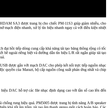
hệ HDAM SA3 được trang bị cho chiếc PM-11S3 giúp giảm nhiễu, cho
 mạch điện nhanh, xử lý tín hiệu nhanh ngay cả với điều kiện nhiệt
đại hồi tiếp dòng cung cấp khả năng tái tạo băng thông rộng có tốc
ề ngoài riêng biệt và đường dẫn tín hiệu L/R rất ngắn giúp tái tạo
quả.
g USB được gắn với mạch DAC cho phép kết nối trực tiếp nguồn nhạc
ộc quyền của Marazt, bộ cấp nguồn công suất phản ứng nhất và chip
iệu DAC hỗ trợ các file nhạc định dạng cao với tần số cao lên đến
à chống rung hiệu quả. PM5005 được trang bị tính năng A/B speaker
iện khá tốt âm trầm, tái tạo âm thanh stereo một cách hoàn hảo. Các