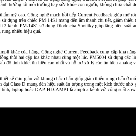
y ảnh hưởng tới môi trường hay sức khỏe con người, không chưa chất độ
thẩm mỹ cao. Công nghệ mạch hồi tiếp Current Feedback giúp mở rộ
 dụng trên chiếc PM-14S1 mang đến âm thanh chi tiết, giảm thiểu t
li 2 kênh. PM-14S1 sử dụng Diode của Shotttky giúp tăng hiệu suất 
 rung nhiễu hiệu quả.
mpli khác của hãng. Công nghệ Current Feedback cung cấp khả năng
 đồng thời hai cặp loa khác nhau cùng một lúc. PM5004 sử dụng các li
ộ tinh khiết tín hiệu cao nhất và hỗ trợ xử lý các tín hiệu analog và 
hiết kế đơn giản với khung chắc chắn giúp giảm thiểu rung chấn ở m
ại Class D mang đến hiệu suất ấn tượng trong một kích thước nhỏ 
tính, laptop hoắc DAP. HD-AMP1 là ampli 2 kênh với công suất 35w