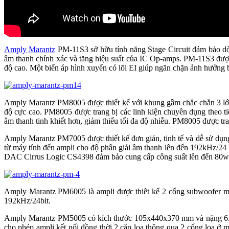
Amply Marantz
PM-11S3 sở hữu tính năng Stage Circuit đảm bảo d
âm thanh chính xác và tăng hiệu suất của IC Op-amps. PM-11S3 được
độ cao. Một biến áp hình xuyến có lõi EI giúp ngăn chặn ảnh hưởng 
Amply Marantz PM8005 được thiết kế với khung gầm chắc chắn 3 lớp 
độ cực cao. PM8005 được trang bị các linh kiện chuyên dụng theo t
âm thanh tinh khiết hơn, giảm thiểu tối đa độ nhiễu. PM8005 được tr
Amply Marantz PM7005 được thiết kế đơn giản, tinh tế và dễ sử dụ
từ máy tính đến ampli cho độ phân giải âm thanh lên đến 192kHz/2
DAC Cirrus Logic CS4398 đảm bảo cung cấp công suất lên đến 80w
Amply Marantz PM6005 là ampli được thiêt kế 2 cổng subwoofer man
192kHz/24bit.
Amply Marantz PM5005 có kích thước 105x440x370 mm và nặng 6.7 kg
cho phép ampli kết nối đồng thời 2 cặp loa thông qua 2 cổng loa ở 