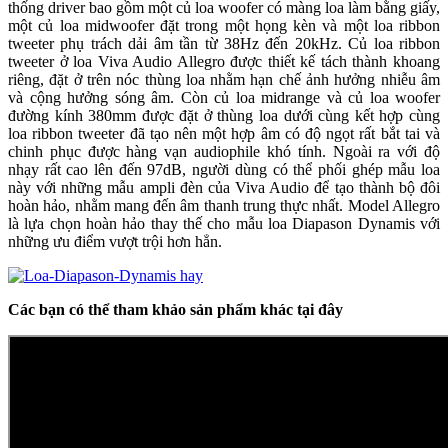
thống driver bao gồm một củ loa woofer có màng loa làm bằng giấy,
một củ loa midwoofer đặt trong một họng kèn và một loa ribbon
tweeter phụ trách dải âm tần từ 38Hz đến 20kHz. Củ loa ribbon
tweeter ở loa Viva Audio Allegro được thiết kế tách thành khoang
riêng, đặt ở trên nóc thùng loa nhằm hạn chế ảnh hưởng nhiễu âm
và cộng hưởng sóng âm. Còn củ loa midrange và củ loa woofer
đường kính 380mm được đặt ở thùng loa dưới cùng kết hợp cùng
loa ribbon tweeter đã tạo nên một hợp âm có độ ngọt rất bắt tai và
chinh phục được hàng vạn audiophile khó tính. Ngoài ra với độ
nhạy rất cao lên đến 97dB, người dùng có thể phối ghép mẫu loa
này với những mẫu ampli đèn của Viva Audio để tạo thành bộ đôi
hoàn hảo, nhằm mang đến âm thanh trung thực nhất. Model Allegro
là lựa chọn hoàn hảo thay thế cho mẫu loa Diapason Dynamis với
những ưu điểm vượt trội hơn hẳn.
Các bạn có thể tham khảo sản phẩm khác tại đây