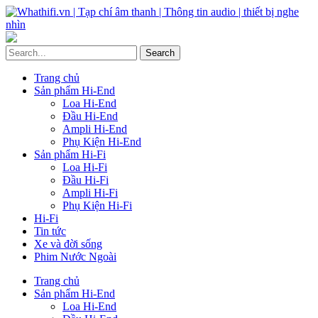
Trang chủ
Sản phẩm Hi-End
Loa Hi-End
Đầu Hi-End
Ampli Hi-End
Phụ Kiện Hi-End
Sản phẩm Hi-Fi
Loa Hi-Fi
Đầu Hi-Fi
Ampli Hi-Fi
Phụ Kiện Hi-Fi
Hi-Fi
Tin tức
Xe và đời sống
Phim Nước Ngoài
Trang chủ
Sản phẩm Hi-End
Loa Hi-End