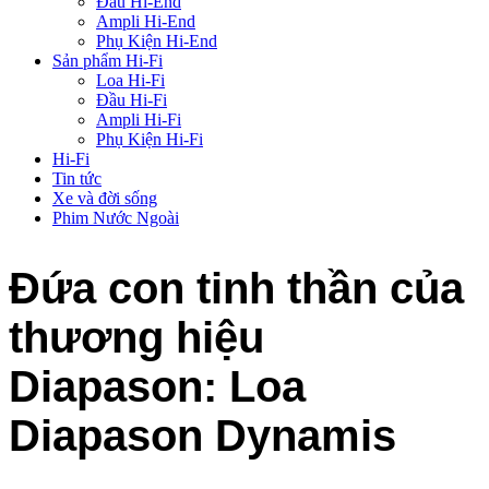
Đầu Hi-End
Ampli Hi-End
Phụ Kiện Hi-End
Sản phẩm Hi-Fi
Loa Hi-Fi
Đầu Hi-Fi
Ampli Hi-Fi
Phụ Kiện Hi-Fi
Hi-Fi
Tin tức
Xe và đời sống
Phim Nước Ngoài
Đứa con tinh thần của
thương hiệu
Diapason: Loa
Diapason Dynamis