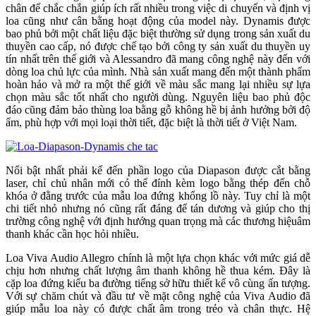
chân đế chắc chắn giúp ích rất nhiều trong việc di chuyển và định vị
loa cũng như cân bằng hoạt động của model này. Dynamis được
bao phủ bởi một chất liệu đặc biệt thường sử dụng trong sản xuất du
thuyền cao cấp, nó được chế tạo bởi công ty sản xuất du thuyền uy
tín nhất trên thế giới và Alessandro đã mang công nghệ này đến với
dòng loa chủ lực của mình. Nhà sản xuất mang đến một thành phẩm
hoàn hảo và mở ra một thế giới về màu sắc mang lại nhiều sự lựa
chọn màu sắc tốt nhất cho người dùng. Nguyên liệu bao phủ độc
đáo cũng đảm bảo thùng loa bằng gỗ không hề bị ảnh hưởng bởi độ
ẩm, phù hợp với mọi loại thời tiết, đặc biệt là thời tiết ở Việt Nam.
Nổi bật nhất phải kể đến phần logo của Diapason được cắt bằng
laser, chỉ chủ nhân mới có thể đính kèm logo bằng thép đến chỗ
khóa ở đằng trước của mẫu loa đứng khổng lồ này. Tuy chỉ là một
chi tiết nhỏ nhưng nó cũng rất đáng để tán dương và giúp cho thị
trường công nghệ với định hướng quan trọng mà các thương hiệuâm
thanh khác cần học hỏi nhiều.
Loa Viva Audio Allegro chính là một lựa chọn khác với mức giá dễ
chịu hơn nhưng chất lượng âm thanh không hề thua kém. Đây là
cặp loa đứng kiểu ba đường tiếng sở hữu thiết kế vô cùng ấn tượng.
Với sự chăm chút và đầu tư về mặt công nghệ của Viva Audio đã
giúp mẫu loa này có được chất âm trong trẻo và chân thực. Hệ