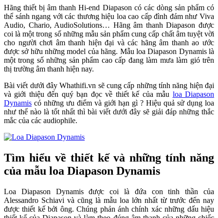
Hãng thiết bị âm thanh Hi-end Diapason có các dòng sản phẩm có
thể sánh ngang với các thương hiệu loa cao cấp đình đám như Viva
Audio, Chario, AudioSolutions… Hãng âm thanh Diapason được
coi là một trong số những mẫu sản phẩm cung cấp chất âm tuyệt vời
cho người chơi âm thanh hiện đại và các hãng âm thanh ao ước
được sở hữu những model của hãng. Mẫu loa Diapason Dynamis là
một trong số những sản phẩm cao cấp đang làm mưa làm gió trên
thị trường âm thanh hiện nay.
Bài viết dưới đây Whathifi.vn sẽ cung cấp những tính năng hiện đại
và giới thiệu đến quý bạn đọc về thiết kế của mẫu
loa Diapason
Dynamis
có những ưu điểm và giới hạn gì ? Hiệu quả sử dụng loa
như thế nào là tốt nhất thì bài viết dưới đây sẽ giải đáp những thắc
mắc của các audiophile.
Tìm hiểu về thiết kế và những tính năng
của mẫu loa Diapason Dynamis
Loa Diapason Dynamis được coi là đứa con tinh thần của
Alessandro Schiavi và cũng là mẫu loa lớn nhất từ trước đến nay
được thiết kế bởi ông. Chúng phản ánh chính xác những dấu hiệu
thiết kế của Diapason và làm theo đúng âm thanh của những chiếc