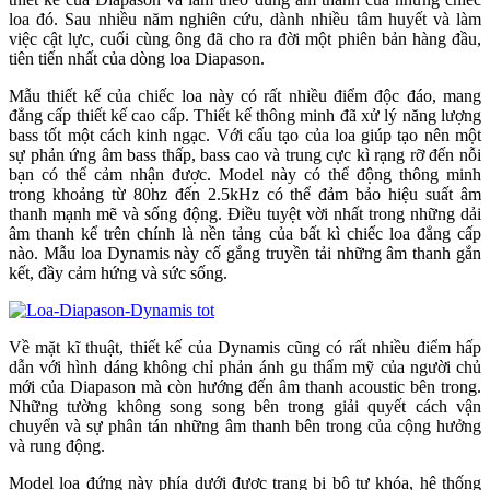
loa đó. Sau nhiều năm nghiên cứu, dành nhiều tâm huyết và làm
việc cật lực, cuối cùng ông đã cho ra đời một phiên bản hàng đầu,
tiên tiến nhất của dòng loa Diapason.
Mẫu thiết kế của chiếc loa này có rất nhiều điểm độc đáo, mang
đẳng cấp thiết kế cao cấp. Thiết kế thông minh đã xử lý năng lượng
bass tốt một cách kinh ngạc. Với cấu tạo của loa giúp tạo nên một
sự phản ứng âm bass thấp, bass cao và trung cực kì rạng rỡ đến nỗi
bạn có thể cảm nhận được. Model này có thể động thông minh
trong khoảng từ 80hz đến 2.5kHz có thể đảm bảo hiệu suất âm
thanh mạnh mẽ và sống động. Điều tuyệt vời nhất trong những dải
âm thanh kể trên chính là nền tảng của bất kì chiếc loa đẳng cấp
nào. Mẫu loa Dynamis này cố gắng truyền tải những âm thanh gắn
kết, đầy cảm hứng và sức sống.
Về mặt kĩ thuật, thiết kế của Dynamis cũng có rất nhiều điểm hấp
dẫn với hình dáng không chỉ phản ánh gu thẩm mỹ của người chủ
mới của Diapason mà còn hướng đến âm thanh acoustic bên trong.
Những tường không song song bên trong giải quyết cách vận
chuyển và sự phân tán những âm thanh bên trong của cộng hưởng
và rung động.
Model loa đứng này phía dưới được trang bị bộ tự khóa, hệ thống