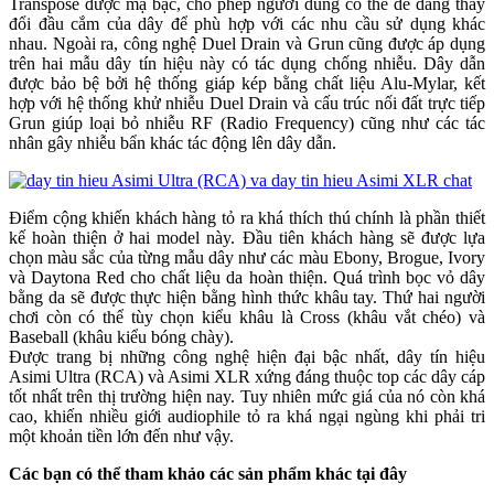
Transpose được mạ bạc, cho phép người dùng có thể dễ dàng thay
đổi đầu cắm của dây để phù hợp với các nhu cầu sử dụng khác
nhau. Ngoài ra, công nghệ Duel Drain và Grun cũng được áp dụng
trên hai mẫu dây tín hiệu này có tác dụng chống nhiễu. Dây dẫn
được bảo bệ bởi hệ thống giáp kép bằng chất liệu Alu-Mylar, kết
hợp với hệ thống khử nhiễu Duel Drain và cấu trúc nối đất trực tiếp
Grun giúp loại bỏ nhiễu RF (Radio Frequency) cũng như các tác
nhân gây nhiễu bẩn khác tác động lên dây dẫn.
Điểm cộng khiến khách hàng tỏ ra khá thích thú chính là phần thiết
kế hoàn thiện ở hai model này. Đầu tiên khách hàng sẽ được lựa
chọn màu sắc của từng mẫu dây như các màu Ebony, Brogue, Ivory
và Daytona Red cho chất liệu da hoàn thiện. Quá trình bọc vỏ dây
bằng da sẽ được thực hiện bằng hình thức khâu tay. Thứ hai người
chơi còn có thể tùy chọn kiểu khâu là Cross (khâu vắt chéo) và
Baseball (khâu kiểu bóng chày).
Được trang bị những công nghệ hiện đại bậc nhất, dây tín hiệu
Asimi Ultra (RCA) và Asimi XLR xứng đáng thuộc top các dây cáp
tốt nhất trên thị trường hiện nay. Tuy nhiên mức giá của nó còn khá
cao, khiến nhiều giới audiophile tỏ ra khá ngại ngùng khi phải tri
một khoản tiền lớn đến như vậy.
Các bạn có thể tham khảo các sản phẩm khác tại đây