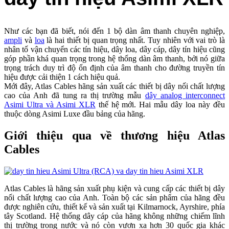
Như các bạn đã biết, nói đến 1 bộ dàn âm thanh chuyên nghiệp,
ampli
và
loa
là hai thiết bị quan trọng nhất. Tuy nhiên với vai trò là
nhân tố vận chuyển các tín hiệu, dây loa, dây cáp, dây tín hiệu cũng
góp phần khá quan trọng trong hệ thống dàn âm thanh, bởi nó giữa
trọng trách duy trì độ ổn định của âm thanh cho đường truyền tín
hiệu được cải thiện 1 cách hiệu quả.
Mới đây, Atlas Cables hãng sản xuất các thiết bị dây nối chất lượng
cao của Anh đã tung ra thị trường mẫu
dây analog interconnect
Asimi Ultra và Asimi XLR
thế hệ mới. Hai mẫu dây loa này đều
thuộc dòng Asimi Luxe đầu bảng của hãng.
Giới thiệu qua về thương hiệu Atlas
Cables
Atlas Cables là hãng sản xuất phụ kiện và cung cấp các thiết bị dây
nối chất lượng cao của Anh. Toàn bộ các sản phẩm của hãng đều
được nghiên cứu, thiết kế và sản xuất tại Kilmarnock, Ayrshire, phía
tây Scotland. Hệ thống dây cáp của hãng không những chiếm lĩnh
thị trường trong nước và nó còn vươn xa hơn 30 quốc gia khác