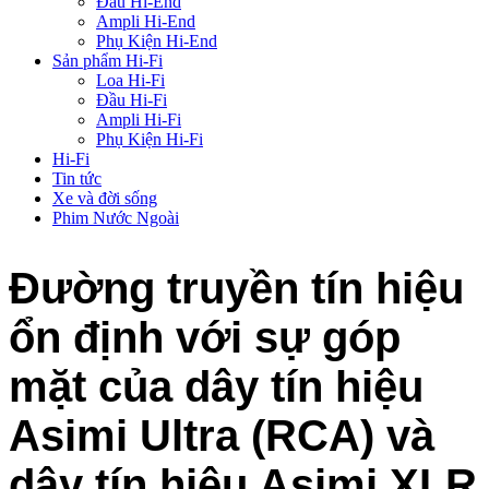
Đầu Hi-End
Ampli Hi-End
Phụ Kiện Hi-End
Sản phẩm Hi-Fi
Loa Hi-Fi
Đầu Hi-Fi
Ampli Hi-Fi
Phụ Kiện Hi-Fi
Hi-Fi
Tin tức
Xe và đời sống
Phim Nước Ngoài
Đường truyền tín hiệu
ổn định với sự góp
mặt của dây tín hiệu
Asimi Ultra (RCA) và
dây tín hiệu Asimi XLR