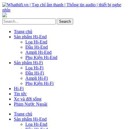
Trang chủ
Sản phẩm Hi-End
Loa Hi-End
Đầu Hi-End
Ampli Hi-End
Phụ Kiện Hi-End
Sản phẩm Hi-Fi
Loa Hi-Fi
Đầu Hi-Fi
Ampli Hi-Fi
Phụ Kiện Hi-Fi
Hi-Fi
Tin tức
Xe và đời sống
Phim Nước Ngoài
Trang chủ
Sản phẩm Hi-End
Loa Hi-End