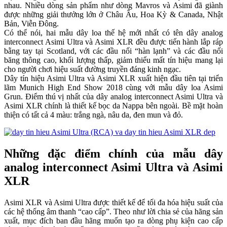
nhau. Nhiều dòng sản phẩm như dòng Mavros và Asimi đã giành
được những giải thưởng lớn ở Châu Âu, Hoa Kỳ & Canada, Nhật
Bản, Viễn Đông.
Có thể nói, hai mẫu dây loa thế hệ mới nhất có tên dây analog
interconnect Asimi Ultra và Asimi XLR đều được tiến hành lắp ráp
bằng tay tại Scotland, với các đầu nối “hàn lạnh” và các đầu nối
băng thông cao, khối lượng thấp, giảm thiểu mất tín hiệu mang lại
cho người chơi hiệu suất đường truyền đáng kinh ngạc.
Dây tín hiệu Asimi Ultra và Asimi XLR xuất hiện đầu tiên tại triển
lãm Munich High End Show 2018 cùng với mẫu dây loa Asimi
Grun. Điểm thú vị nhất của dây analog interconnect Asimi Ultra và
Asimi XLR chính là thiết kế bọc da Nappa bên ngoài. Bề mặt hoàn
thiện có tất cả 4 màu: trắng ngà, nâu da, đen mun và đỏ.
Những đặc điểm chính của mẫu dây
analog interconnect Asimi Ultra và Asimi
XLR
Asimi XLR và Asimi Ultra được thiết kế để tối đa hóa hiệu suất của
các hệ thống âm thanh “cao cấp”. Theo như lời chia sẻ của hãng sản
xuất, mục đích ban đầu hãng muốn tạo ra dòng phụ kiện cao cấp