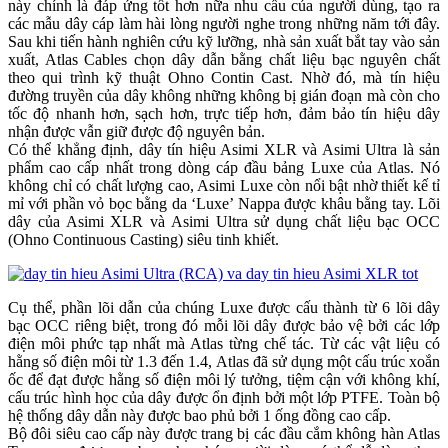
này chính là đáp ứng tốt hơn nữa nhu cầu của người dùng, tạo ra
các mẫu dây cáp làm hài lòng người nghe trong những năm tới đây.
Sau khi tiến hành nghiên cứu kỹ lưỡng, nhà sản xuất bắt tay vào sản
xuất, Atlas Cables chọn dây dẫn bằng chất liệu bạc nguyên chất
theo qui trình kỹ thuật Ohno Contin Cast. Nhờ đó, mà tín hiệu
đường truyền của dây không những không bị gián đoạn mà còn cho
tốc độ nhanh hơn, sạch hơn, trực tiếp hơn, đảm bảo tín hiệu dây
nhận được vẫn giữ được độ nguyên bản.
Có thể khẳng định, dây tín hiệu Asimi XLR và Asimi Ultra là sản
phẩm cao cấp nhất trong dòng cáp đầu bảng Luxe của Atlas. Nó
không chỉ có chất lượng cao, Asimi Luxe còn nổi bật nhờ thiết kế tỉ
mỉ với phần vỏ bọc bằng da ‘Luxe’ Nappa được khâu bằng tay. Lõi
dây của Asimi XLR và Asimi Ultra sử dụng chất liệu bạc OCC
(Ohno Continuous Casting) siêu tinh khiết.
Cụ thể, phần lõi dẫn của chúng Luxe được cấu thành từ 6 lõi dây
bạc OCC riêng biệt, trong đó mỗi lõi dây được bảo vệ bởi các lớp
điện môi phức tạp nhất mà Atlas từng chế tác. Từ các vật liệu có
hằng số điện môi từ 1.3 đến 1.4, Atlas đã sử dụng một cấu trúc xoắn
ốc để đạt được hằng số điện môi lý tưởng, tiệm cận với không khí,
cấu trúc hình học của dây được ổn định bởi một lớp PTFE. Toàn bộ
hệ thống dây dẫn này được bao phủ bởi 1 ống đồng cao cấp.
Bộ đôi siêu cao cấp này được trang bị các đầu cắm không hàn Atlas