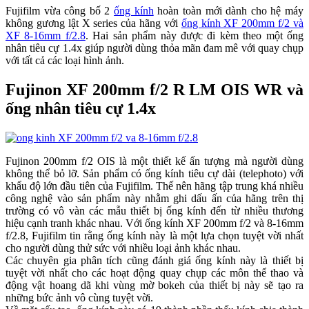
Fujifilm vừa công bố 2
ống kính
hoàn toàn mới dành cho hệ máy
không gương lật X series của hãng với
ống kính XF 200mm f/2 và
XF 8-16mm f/2.8
. Hai sản phẩm này được đi kèm theo một ống
nhân tiêu cự 1.4x giúp người dùng thỏa mãn đam mê với quay chụp
với tất cả các loại hình ảnh.
Fujinon XF 200mm f/2 R LM OIS WR và
ống nhân tiêu cự 1.4x
Fujinon 200mm f/2 OIS là một thiết kế ấn tượng mà người dùng
không thể bỏ lỡ. Sản phẩm có ống kính tiêu cự dài (telephoto) với
khẩu độ lớn đầu tiên của Fujifilm. Thế nên hãng tập trung khá nhiều
công nghệ vào sản phẩm này nhằm ghi dấu ấn của hãng trên thị
trường có vô vàn các mẫu thiết bị ống kính đến từ nhiều thương
hiệu cạnh tranh khác nhau. Với ống kính XF 200mm f/2 và 8-16mm
f/2.8, Fujifilm tin rằng ống kính này là một lựa chọn tuyệt vời nhất
cho người dùng thử sức với nhiều loại ảnh khác nhau.
Các chuyên gia phân tích cũng đánh giá ống kính này là thiết bị
tuyệt vời nhất cho các hoạt động quay chụp các môn thể thao và
động vật hoang dã khi vùng mờ bokeh của thiết bị này sẽ tạo ra
những bức ảnh vô cùng tuyệt vời.