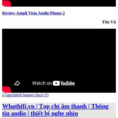
Review Ampli Vista Audio Phono 2
Yên Vũ
Whathifi.vn | Tạp chí âm thanh | Thông
tin audio | thiết bị nghe nhìn