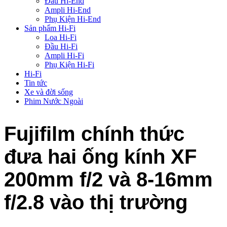
Đầu Hi-End
Ampli Hi-End
Phụ Kiện Hi-End
Sản phẩm Hi-Fi
Loa Hi-Fi
Đầu Hi-Fi
Ampli Hi-Fi
Phụ Kiện Hi-Fi
Hi-Fi
Tin tức
Xe và đời sống
Phim Nước Ngoài
Fujifilm chính thức
đưa hai ống kính XF
200mm f/2 và 8-16mm
f/2.8 vào thị trường