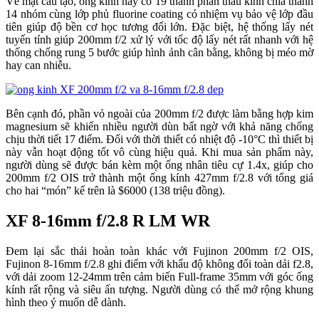
Về mặt cấu tạo, ống kính này có 19 thành phần thấu kính chia thành
14 nhóm cùng lớp phủ fluorine coating có nhiệm vụ bảo vệ lớp đầu
tiên giúp độ bền cơ học tương đối lớn. Đặc biệt, hệ thống lấy nét
tuyến tính giúp 200mm f/2 xử lý với tốc độ lấy nét rất nhanh với hệ
thống chống rung 5 bước giúp hình ảnh cân bằng, không bị méo mờ
hay can nhiễu.
Bên cạnh đó, phần vỏ ngoài của 200mm f/2 được làm bằng hợp kim
magnesium sẽ khiến nhiều người dùn bất ngờ với khả năng chống
chịu thời tiết 17 điểm. Đối với thời thiết có nhiệt độ -10°C thì thiết bị
này vẫn hoạt động tốt vô cùng hiệu quả. Khi mua sản phẩm này,
người dùng sẽ được bán kèm một ống nhân tiêu cự 1.4x, giúp cho
200mm f/2 OIS trở thành một ống kính 427mm f/2.8 với tổng giá
cho hai “món” kể trên là $6000 (138 triệu đồng).
XF 8-16mm f/2.8 R LM WR
Đem lại sắc thái hoàn toàn khác với Fujinon 200mm f/2 OIS,
Fujinon 8-16mm f/2.8 ghi điểm với khẩu độ không đổi toàn dải f2.8,
với dải zoom 12-24mm trên cảm biến Full-frame 35mm với góc ống
kính rất rộng và siêu ấn tượng. Người dùng có thể mở rộng khung
hình theo ý muốn dễ dành.