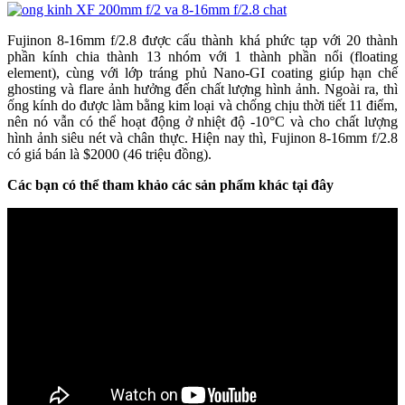
Fujinon 8-16mm f/2.8 được cấu thành khá phức tạp với 20 thành
phần kính chia thành 13 nhóm với 1 thành phần nổi (floating
element), cùng với lớp tráng phủ Nano-GI coating giúp hạn chế
ghosting và flare ảnh hưởng đến chất lượng hình ảnh. Ngoài ra, thì
ống kính do được làm bằng kim loại và chống chịu thời tiết 11 điểm,
nên nó vẫn có thể hoạt động ở nhiệt độ -10°C và cho chất lượng
hình ảnh siêu nét và chân thực. Hiện nay thì, Fujinon 8-16mm f/2.8
có giá bán là $2000 (46 triệu đồng).
Các bạn có thể tham khảo các sản phẩm khác tại đây