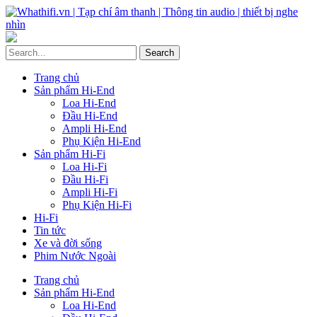
Trang chủ
Sản phẩm Hi-End
Loa Hi-End
Đầu Hi-End
Ampli Hi-End
Phụ Kiện Hi-End
Sản phẩm Hi-Fi
Loa Hi-Fi
Đầu Hi-Fi
Ampli Hi-Fi
Phụ Kiện Hi-Fi
Hi-Fi
Tin tức
Xe và đời sống
Phim Nước Ngoài
Trang chủ
Sản phẩm Hi-End
Loa Hi-End