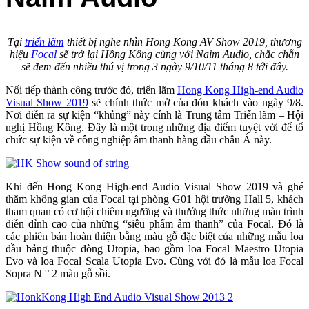
Tại
triển lãm
thiết bị nghe nhìn Hong Kong AV Show 2019, thương
hiệu
Focal
sẽ trở lại Hồng Kông cùng với Naim Audio, chắc chẵn
sẽ đem đến nhiều thú vị trong 3 ngày 9/10/11 tháng 8 tới đây.
Nối tiếp thành công trước đó, triển lãm
Hong Kong High-end Audio
Visual Show 2019
sẽ chính thức mở của đón khách vào ngày 9/8.
Nơi diễn ra sự kiện “khủng” này cính là Trung tâm Triển lãm – Hội
nghị Hồng Kông. Đây là một trong những địa điểm tuyệt vời để tổ
chức sự kiện về công nghiệp âm thanh hàng đầu châu Á này.
Khi đến Hong Kong High-end Audio Visual Show 2019 và ghé
thăm không gian của Focal tại phòng G01 hội trường Hall 5, khách
tham quan có cơ hội chiêm ngưỡng và thưởng thức những màn trình
diễn đỉnh cao của những “siêu phẩm âm thanh” của Focal. Đó là
các phiên bản hoàn thiện bằng màu gỗ đặc biệt của những mẫu loa
đầu bảng thuộc dòng Utopia, bao gồm loa Focal Maestro Utopia
Evo và loa Focal Scala Utopia Evo. Cùng với đó là mẫu loa Focal
Sopra N ° 2 màu gỗ sồi.