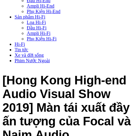
Đầu Hi-End
Ampli Hi-End
Phụ Kiện Hi-End
Sản phẩm Hi-Fi
Loa Hi-Fi
Đầu Hi-Fi
Ampli Hi-Fi
Phụ Kiện Hi-Fi
Hi-Fi
Tin tức
Xe và đời sống
Phim Nước Ngoài
[Hong Kong High-end
Audio Visual Show
2019] Màn tái xuất đầy
ấn tượng của Focal và
Naim Audio