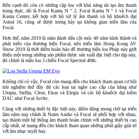
Bên cạnh đó còn có những cặp loa với khả năng tái tạo âm thanh
trung thực, đó là Focal Kanta N ° 2, Focal Kanta N ° 1 và Focal
Kanta Center, kết hợp với bộ xử lý âm thanh và bộ khuếch đại
Astral 16, cũng sẽ được trưng bày tại không gian triển lãm của
Focal.
Hơn thế, năm 2019 là năm đánh dấu cột móc 40 năm hình thành và
phát triển của thương hiệu Focal, nên triển lãm Hong Kong AV
Show 2019 là thời điểm hoàn hảo để thương hiệu loa Pháp này giới
thiệu một trong những sản phẩm được sản xuất đặc biệt cho dịp này,
đó chính là mầu loa 3 chiều Focal Spectral 40th.
Không chỉ có vậy, Focal còn mang đến cho khách tham quan cơ hội
trải nghiệm thử đầy đủ các loại tai nghe cao cấp của hãng như
Utopia, Stellia, Clear, Elear và Elegia và các bộ khuếch đại kiêm
DAC như Focal Arche.
Cùng với những thiết bị đặc biệt này, điểm đáng mong chờ tại triển
lãm năm nay chính là Naim Audio và Focal sẽ phối hợp với nhau,
tạo thành một hệ thống âm thanh hoàn chỉnh với những thiết bị cao
cấp nhất, sẽ mang đến cho khách tham quan những phút giây giải trí
với âm nhạc tuyệt hay.