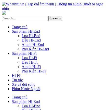
Trang chủ
Sản phẩm Hi-End
Loa Hi-End
Đầu Hi-End
Ampli Hi-End
Phụ Kiện Hi-End
Sản phẩm Hi-Fi
Loa Hi-Fi
Đầu Hi-Fi
Ampli Hi-Fi
Phụ Kiện Hi-Fi
Hi-Fi
Tin tức
Xe và đời sống
Phim Nước Ngoài
Trang chủ
Sản phẩm Hi-End
Loa Hi-End