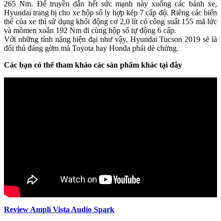
265 Nm. Để truyền dẫn hết sức mạnh này xuống các bánh xe,
Hyundai trang bị cho xe hộp số ly hợp kép 7 cấp độ. Riêng các biến
thể của xe thì sử dụng khối động cơ 2,0 lít có công suất 155 mã lức
và mômen xoắn 192 Nm đi cùng hộp số tự động 6 cấp.
Với những tính năng hiện đại như vậy, Hyundai Tucson 2019 sẽ là
đối thủ đáng gờm mà Toyota hay Honda phải dè chừng.
Các bạn có thể tham khảo các sản phẩm khác tại đây
Review Ampli Vista Audio Spark