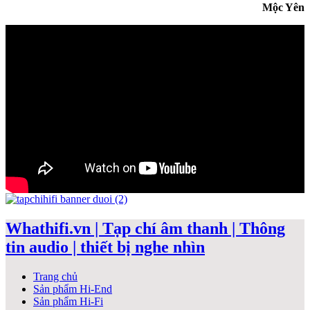
Mộc Yên
Whathifi.vn | Tạp chí âm thanh | Thông
tin audio | thiết bị nghe nhìn
Trang chủ
Sản phẩm Hi-End
Sản phẩm Hi-Fi