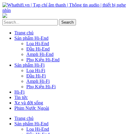
Trang chủ
Sản phẩm Hi-End
Loa Hi-End
Đầu Hi-End
Ampli Hi-End
Phụ Kiện Hi-End
Sản phẩm Hi-Fi
Loa Hi-Fi
Đầu Hi-Fi
Ampli Hi-Fi
Phụ Kiện Hi-Fi
Hi-Fi
Tin tức
Xe và đời sống
Phim Nước Ngoài
Trang chủ
Sản phẩm Hi-End
Loa Hi-End