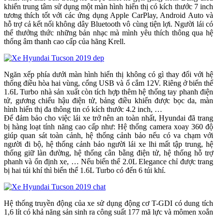
khiển trung tâm sử dụng một màn hình hiển thị có kích thước 7 inch
tương thích tốt với các ứng dụng Apple CarPlay, Android Auto và
hỗ trợ cả kết nối không dây Bluetooth vô cùng tiện lợi. Người lái có
thể thưởng thức những bản nhạc mà mình yêu thích thông qua hệ
thống âm thanh cao cấp của hãng Krell.
Ngăn xếp phía dưới màn hình hiển thị không có gì thay đổi với hệ
thống điều hòa hai vùng, cổng USB và ổ cắm 12V. Riêng ở biến thể
1.6L Turbo nhà sản xuất còn tích hợp thêm hệ thống tay phanh điện
tử, gương chiếu hậu điện tử, bảng điều khiển được bọc da, màn
hình hiển thị đa thông tin có kích thước 4.2 inch, …
Để đảm bảo cho việc lái xe trở nên an toàn nhất, Hyundai đã trang
bị hàng loạt tính năng cao cấp như: Hệ thống camera xoay 360 độ
giúp quan sát toàn cảnh, hệ thống cảnh bảo nếu có va chạm với
người đi bộ, hệ thống cảnh bảo người lái xe lhi mất tập trung, hệ
thống giữ làn đường, hệ thống cân bằng điện tử, hệ thống hỗ trợ
phanh và ổn định xe, … Nếu biến thể 2.0L Elegance chỉ được trang
bị hai túi khí thì biến thể 1.6L Turbo có đến 6 túi khí.
Hệ thống truyền động của xe sử dụng động cơ T-GDI có dung tích
1,6 lít có khả năng sản sinh ra công suất 177 mã lực và mômen xoắn