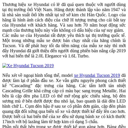
Thương hiệu xe Hyundai có lẽ đã quá quen thuộc với người dùng
tại thị trường ôtô Việt Nam. Hãng được thành lập vào năm 1947 và
là nhà sản xuất ôtô lớn nhất tại xứ sở kim chi Hàn Quốc. Logo của
hãng là hình ảnh cách điệu của chữ H tượng trưng cho cái bắt tay
của Hyundai với khách hàng. Và sau hơn 70 năm hoạt động sức
mạnh của thương hiệu này vẫn không có dấu hiệu của sự suy giảm.
Các mẫu xe của Hyundai rất được yêu thích tại thị trường quốc tế.
Một trong những mẫu xe được bán chạy nhất của hãng chính là
Tucson. Và để phát huy tối đa tiềm năng của mẫu xe này thì mới
đây Hyundai đã giới thiệu đến người dùng phiên bản nâng cấp 2019
với hai biến thể là 2.0L Elegance và 1.6L Turbo.
Nếu xét về ngoại hình tổng thể, model
xe Hyundai Tucson 2019
đã
được làm lại ở phần đầu xe. Xe vẫn giữu nguyên phong cách thiết
kế “Cascading” đặc trưng của hãng. Các tấm lưới tản nhiệt
Cascading Grille khá cứng cáp có màu bạc sang trọng Metallic. Hai
bên là cặp đèn pha LED có thể mở rộng góc chiếu sáng, bộ đèn
sương mù ở bên dưới được thu nhỏ lại, bao quanh là dải đèn LED
hình chữ L. Cụm đèn hậu ở sau xe có phần đơn giản, cặp đèn phản
quang đặt đối xứng qua biển số xe và được thiết kế đẩy lên cao hơn.
Được biết cả hai biến thể của xe đều sử dụng bánh xe có kích thước
17inch với bộ lazăng làm từ hợp kim có dạng 5 chấu.
Phần nội thất bên trong xe được thiết kế gọn gàng hơn. Bảng điều