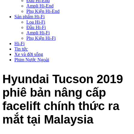
Đầu Hi-End
Ampli Hi-End
Phụ Kiện Hi-End
Sản phẩm Hi-Fi
Loa Hi-Fi
Đầu Hi-Fi
Ampli Hi-Fi
Phụ Kiện Hi-Fi
Hi-Fi
Tin tức
Xe và đời sống
Phim Nước Ngoài
Hyundai Tucson 2019
phiê bản nâng cấp
facelift chính thức ra
mắt tại Malaysia