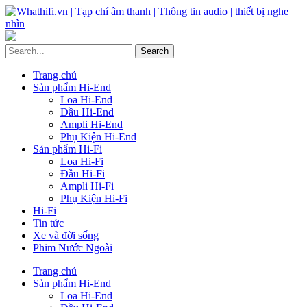
Trang chủ
Sản phẩm Hi-End
Loa Hi-End
Đầu Hi-End
Ampli Hi-End
Phụ Kiện Hi-End
Sản phẩm Hi-Fi
Loa Hi-Fi
Đầu Hi-Fi
Ampli Hi-Fi
Phụ Kiện Hi-Fi
Hi-Fi
Tin tức
Xe và đời sống
Phim Nước Ngoài
Trang chủ
Sản phẩm Hi-End
Loa Hi-End