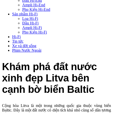
Đầu Hi-End
Ampli Hi-End
Phụ Kiện Hi-End
Sản phẩm Hi-Fi
Loa Hi-Fi
Đầu Hi-Fi
Ampli Hi-Fi
Phụ Kiện Hi-Fi
Hi-Fi
Tin tức
Xe và đời sống
Phim Nước Ngoài
Khám phá đất nước
xinh đẹp Litva bên
cạnh bờ biển Baltic
Cộng hòa Litva là một trong những quốc gia thuộc vùng biển
Baltic. Đây là một đất nước có diện tích khá nhỏ cùng số dân tương