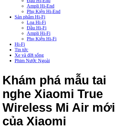
Đầu Hi-End
Ampli Hi-End
Phụ Kiện Hi-End
Sản phẩm Hi-Fi
Loa Hi-Fi
Đầu Hi-Fi
Ampli Hi-Fi
Phụ Kiện Hi-Fi
Hi-Fi
Tin tức
Xe và đời sống
Phim Nước Ngoài
Khám phá mẫu tai
nghe Xiaomi True
Wireless Mi Air mới
của Xiaomi