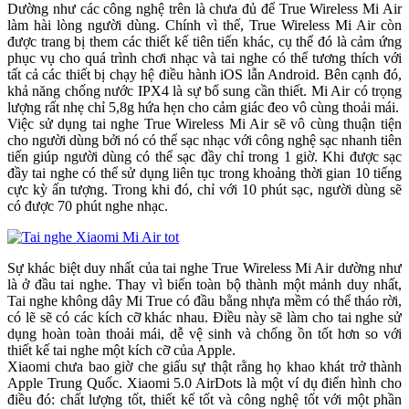
Dường như các công nghệ trên là chưa đủ để True Wireless Mi Air
làm hài lòng người dùng. Chính vì thế, True Wireless Mi Air còn
được trang bị them các thiết kế tiên tiến khác, cụ thể đó là cảm ứng
phục vụ cho quá trình chơi nhạc và tai nghe có thể tương thích với
tất cả các thiết bị chạy hệ điều hành iOS lẫn Android. Bên cạnh đó,
khả năng chống nước IPX4 là sự bổ sung cần thiết. Mi Air có trọng
lượng rất nhẹ chỉ 5,8g hứa hẹn cho cảm giác đeo vô cùng thoải mái.
Việc sử dụng tai nghe True Wireless Mi Air sẽ vô cùng thuận tiện
cho người dùng bởi nó có thể sạc nhạc với công nghệ sạc nhanh tiên
tiến giúp người dùng có thể sạc đầy chỉ trong 1 giờ. Khi được sạc
đầy tai nghe có thể sử dụng liên tục trong khoảng thời gian 10 tiếng
cực kỳ ấn tượng. Trong khi đó, chỉ với 10 phút sạc, người dùng sẽ
có được 70 phút nghe nhạc.
Sự khác biệt duy nhất của tai nghe True Wireless Mi Air dường như
là ở đầu tai nghe. Thay vì biến toàn bộ thành một mảnh duy nhất,
Tai nghe không dây Mi True có đầu bằng nhựa mềm có thể tháo rời,
có lẽ sẽ có các kích cỡ khác nhau. Điều này sẽ làm cho tai nghe sử
dụng hoàn toàn thoải mái, dễ vệ sinh và chống ồn tốt hơn so với
thiết kế tai nghe một kích cỡ của Apple.
Xiaomi chưa bao giờ che giấu sự thật rằng họ khao khát trở thành
Apple Trung Quốc. Xiaomi 5.0 AirDots là một ví dụ điển hình cho
điều đó: chất lượng tốt, thiết kế tốt và công nghệ tốt với một phần