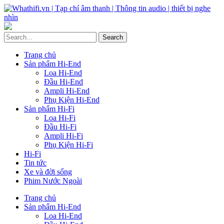
Trang chủ
Sản phẩm Hi-End
Loa Hi-End
Đầu Hi-End
Ampli Hi-End
Phụ Kiện Hi-End
Sản phẩm Hi-Fi
Loa Hi-Fi
Đầu Hi-Fi
Ampli Hi-Fi
Phụ Kiện Hi-Fi
Hi-Fi
Tin tức
Xe và đời sống
Phim Nước Ngoài
Trang chủ
Sản phẩm Hi-End
Loa Hi-End