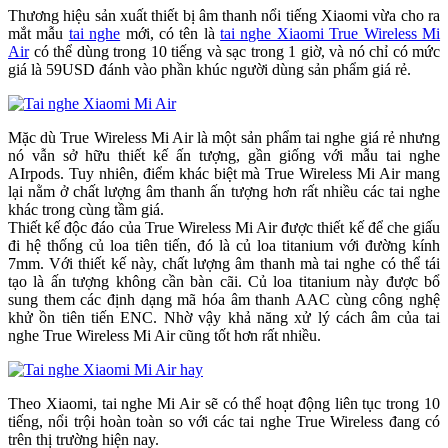
Thương hiệu sản xuất thiết bị âm thanh nổi tiếng Xiaomi vừa cho ra
mắt mẫu
tai nghe
mới, có tên là
tai nghe Xiaomi True Wireless Mi
Air
có thể dùng trong 10 tiếng và sạc trong 1 giờ, và nó chỉ có mức
giá là 59USD đánh vào phần khúc người dùng sản phẩm giá rẻ.
Mặc dù True Wireless Mi Air là một sản phẩm tai nghe giá rẻ nhưng
nó vẫn sở hữu thiết kế ấn tượng, gần giống với mẫu tai nghe
AIrpods. Tuy nhiên, điểm khác biệt mà True Wireless Mi Air mang
lại nằm ở chất lượng âm thanh ấn tượng hơn rất nhiều các tai nghe
khác trong cùng tầm giá.
Thiết kế độc đáo của True Wireless Mi Air được thiết kế để che giấu
đi hệ thống củ loa tiên tiến, đó là củ loa titanium với đường kính
7mm. Với thiết kế này, chất lượng âm thanh mà tai nghe có thể tái
tạo là ấn tượng không cần bàn cãi. Củ loa titanium này được bổ
sung them các định dạng mã hóa âm thanh AAC cùng công nghệ
khử ồn tiên tiến ENC. Nhờ vậy khả năng xử lý cách âm của tai
nghe True Wireless Mi Air cũng tốt hơn rất nhiều.
Theo Xiaomi, tai nghe Mi Air sẽ có thể hoạt động liên tục trong 10
tiếng, nổi trội hoàn toàn so với các tai nghe True Wireless đang có
trên thị trường hiện nay.